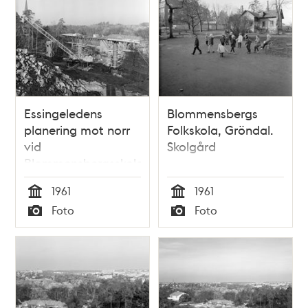
Essingeledens
Blommensbergs
planering mot norr
Folkskola, Gröndal.
vid
Skolgård
Blommensbergsskolan
1961
1961
Tid
Tid
Foto
Foto
Typ
Typ