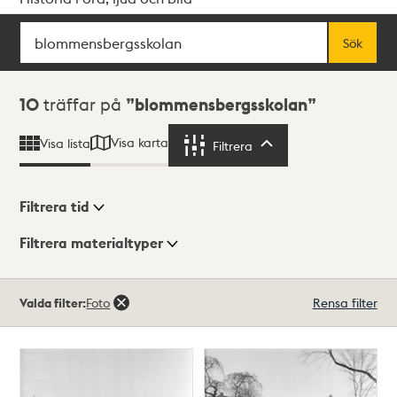
Sök
Fritextsök
Sök
Sökresultat
10
träffar på
blommensbergsskolan
Visa karta
Visa lista
Filtrera
Filtrera
Filtrera tid
Filtrera materialtyper
Visningsläge
Totalt
Valda filter:
Foto
Rensa filter
10
träffar
Lista
Karta