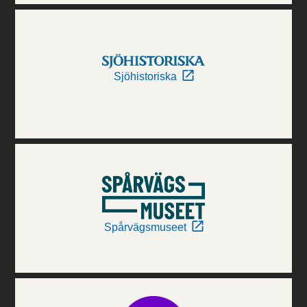
Sjöhistoriska
Spårvägsmuseet