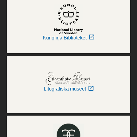
Kungliga Biblioteket
Litografiska museet