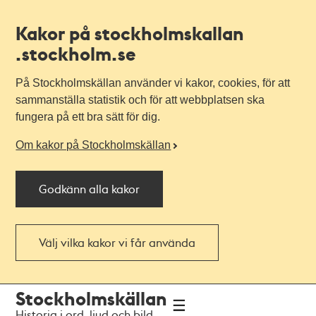
Kakor på stockholmskallan
.stockholm.se
På Stockholmskällan använder vi kakor, cookies, för att
sammanställa statistik och för att webbplatsen ska
fungera på ett bra sätt för dig.
Om kakor på Stockholmskällan
Godkänn alla kakor
Välj vilka kakor vi får använda
Till
Till
Stockholmskällan
navigationen
huvudinnehållet
Historia i ord, ljud och bild