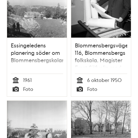
Essingeledens
Blommensbergsvägen
planering söder om
116, Blommensbergs
Blommensbergskolan
folkskola. Magister
Ernst Säfvelin med
tävlingsbidrag i
1961
6 oktober 1950
Affischtävlingen
Tid
Tid
Foto
Foto
inför
Typ
Typ
Söndagsskolans
100 -års jubileum
1951