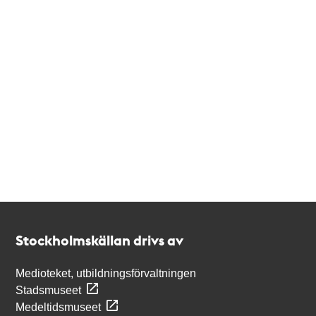
Kontakt
Stockholmskällan
Stockholmskällan drivs av
Medioteket, utbildningsförvaltningen
Stadsmuseet
Medeltidsmuseet