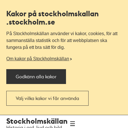
Kakor på stockholmskallan
.stockholm.se
På Stockholmskällan använder vi kakor, cookies, för att
sammanställa statistik och för att webbplatsen ska
fungera på ett bra sätt för dig.
Om kakor på Stockholmskällan
Godkänn alla kakor
Välj vilka kakor vi får använda
Till
Till
Stockholmskällan
navigationen
huvudinnehållet
Historia i ord, ljud och bild