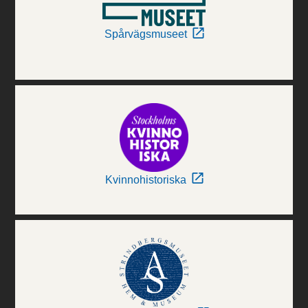
Spårvägsmuseet
Kvinnohistoriska