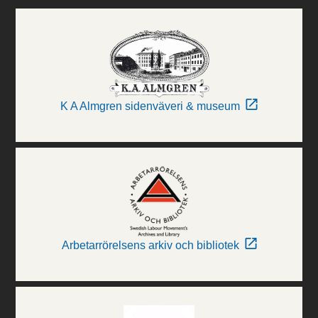
K A Almgren sidenväveri & museum
Arbetarrörelsens arkiv och bibliotek