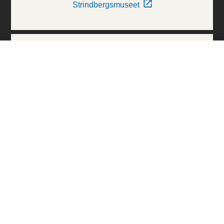
Strindbergsmuseet
Thielska Galleriet
Världskulturmuseerna