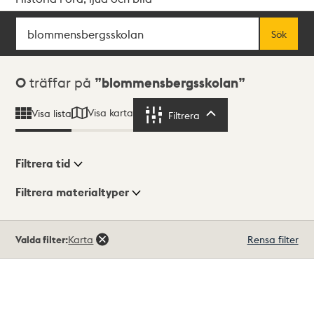
Sök
Fritextsök
Sök
Sökresultat
0
träffar på
blommensbergsskolan
Visa karta
Visa lista
Filtrera
Filtrera
Filtrera tid
Filtrera materialtyper
Visningsläge
Totalt
Valda filter:
Karta
Rensa filter
0
träffar
Lista
Karta