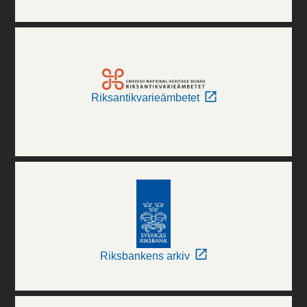
Riksantikvarieämbetet
Riksbankens arkiv