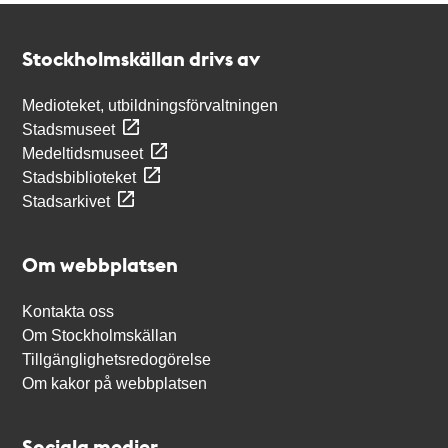
Kontakt
Stockholmskällan
Stockholmskällan drivs av
Medioteket, utbildningsförvaltningen
Stadsmuseet
Medeltidsmuseet
Stadsbiblioteket
Stadsarkivet
Om webbplatsen
Kontakta oss
Om Stockholmskällan
Tillgänglighetsredogörelse
Om kakor på webbplatsen
Sociala medier