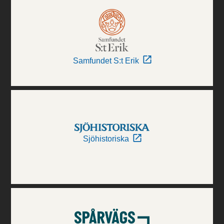
Samfundet S:t Erik
Sjöhistoriska