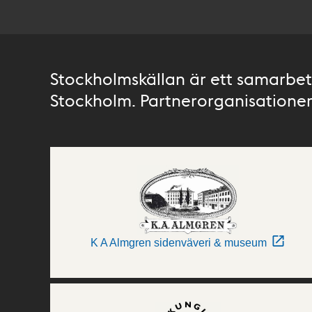
Stockholmskällan är ett samarbete
Stockholm. Partnerorganisationer 
K A Almgren sidenväveri & museum