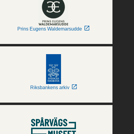
Prins Eugens Waldemarsudde
Riksbankens arkiv