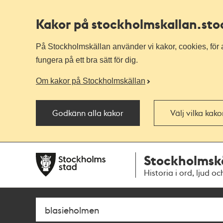
Kakor på stockholmskallan
.st
På Stockholmskällan använder vi kakor, cookies, för a
fungera på ett bra sätt för dig.
Om kakor på Stockholmskällan
Godkänn alla kakor
Välj vilka kak
Till
Till
Stockholmsk
navigationen
huvudinnehållet
Historia i ord, ljud oc
Sök
Fritextsök