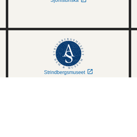
Sjöhistoriska
Strindbergsmuseet