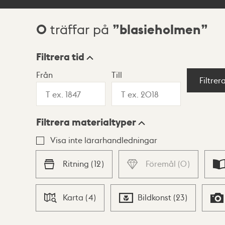
0
blasieholmen
träffar på
Sökresultat
Filtrera tid
Från
Till
Visningsläge
Filtrer
Filtrera materialtyper
Lista
Karta
Visa inte lärarhandledningar
Ritning
(
12
)
Föremål
(
0
)
Karta
(
4
)
Bildkonst
(
23
)