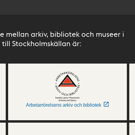
 mellan arkiv, bibliotek och museer i
till Stockholmskällan är:
Arbetarrörelsens arkiv och bibliotek