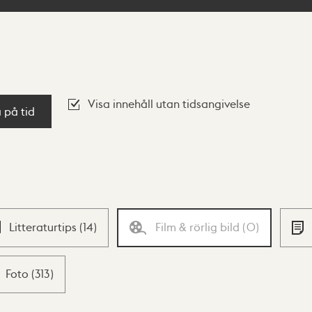
Visa innehåll utan tidsangivelse
a på tid
Litteraturtips
(
14
)
Film & rörlig bild
(
0
)
Foto
(
313
)