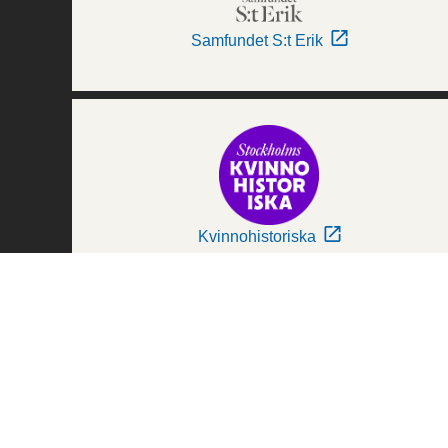
Samfundet S:t Erik
Kvinnohistoriska
Världskulturmuseerna