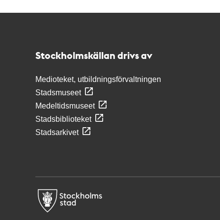
Kontakt
Stockholmskällan
Stockholmskällan drivs av
Medioteket, utbildningsförvaltningen
Stadsmuseet
Medeltidsmuseet
Stadsbiblioteket
Stadsarkivet