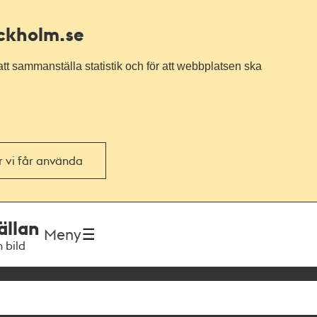
ockholm.se
tt sammanställa statistik och för att webbplatsen ska
or vi får använda
ällan
Meny
h bild