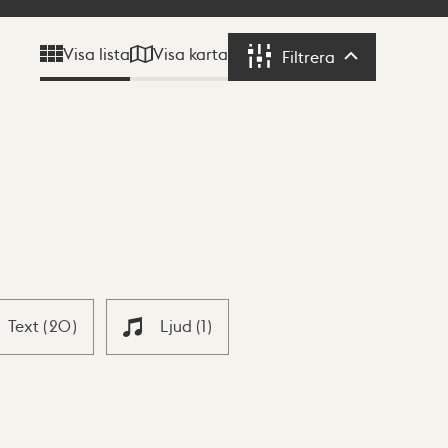
Visa karta
Visa lista
Filtrera
Filtrera
Text
(
20
)
Ljud
(
1
)