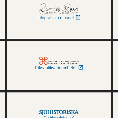
Litografiska museet
Riksantikvarieämbetet