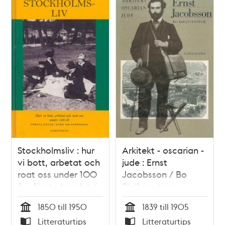
Stockholmsliv : hur
Arkitekt - oscarian -
vi bott, arbetat och
jude : Ernst
roat oss under 100
Jacobsson / Bo
år : första bandet /
Bjelfvenstam
Staffan Tjerneld
1850 till 1950
1839 till 1905
Tid
Tid
Litteraturtips
Litteraturtips