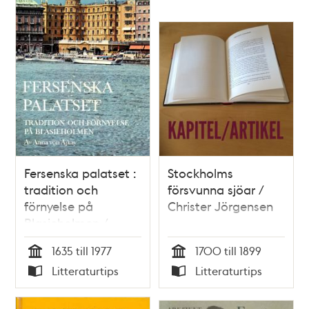
Fersenska palatset :
Stockholms
tradition och
försvunna sjöar /
förnyelse på
Christer Jörgensen
Blasieholmen /
Anna von Ajkay
1635 till 1977
1700 till 1899
Tid
Tid
Litteraturtips
Litteraturtips
Typ
Typ