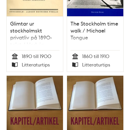
Glimtar ur
The Stockholm time
stockholmskt
walk / Michael
privatliv på 1890-
Tongue
talet / Hedvig
Svedenborg
1890 till 1900
1860 till 1910
Tid
Tid
Litteraturtips
Litteraturtips
Typ
Typ