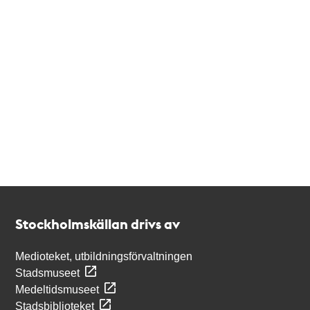
Kontakt
Stockholmskällan
Stockholmskällan drivs av
Medioteket, utbildningsförvaltningen
Stadsmuseet
Medeltidsmuseet
Stadsbiblioteket