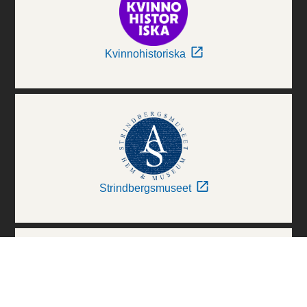
Kvinnohistoriska
Strindbergsmuseet