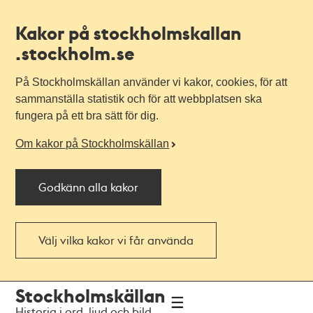
Kakor på stockholmskallan
.stockholm.se
På Stockholmskällan använder vi kakor, cookies, för att
sammanställa statistik och för att webbplatsen ska
fungera på ett bra sätt för dig.
Om kakor på Stockholmskällan
Godkänn alla kakor
Välj vilka kakor vi får använda
Till
Till
Stockholmskällan
navigationen
huvudinnehållet
Historia i ord, ljud och bild