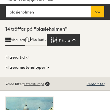
Sök
Fritextsök
Sök
Sökresultat
14
träffar på
blasieholmen
Visa karta
Visa lista
Filtrera
Filtrera
Filtrera tid
Filtrera materialtyper
Visningsläge
Totalt
Valda filter:
Litteraturtips
Rensa filter
14
träffar
Lista
Karta