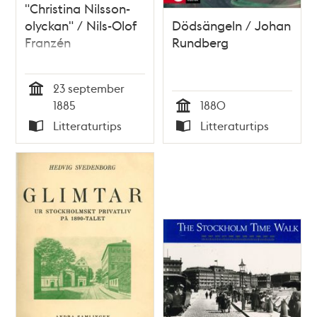
"Christina Nilsson-
olyckan" / Nils-Olof
Dödsängeln / Johan
Franzén
Rundberg
23 september
Tid
1885
1880
Tid
Litteraturtips
Litteraturtips
Typ
Typ