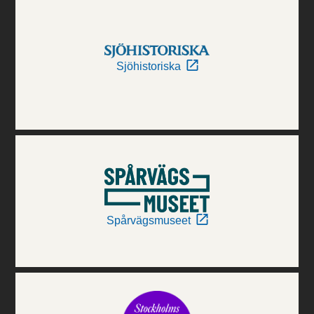
Sjöhistoriska
Spårvägsmuseet