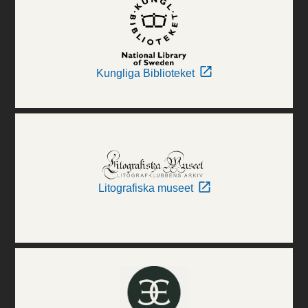
Kungliga Biblioteket
Litografiska museet