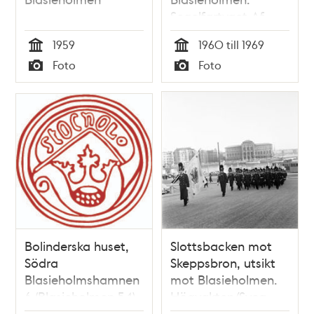
Segelfartyget Af
Chapman i
1959
1960 till 1969
bakgrunden till
Tid
Tid
Foto
Foto
höger
Typ
Typ
Bolinderska huset,
Slottsbacken mot
Södra
Skeppsbron, utsikt
Blasieholmshamnen
mot Blasieholmen.
6 (Blasieholmen 54)
Högvakten/Svea
Livgardes