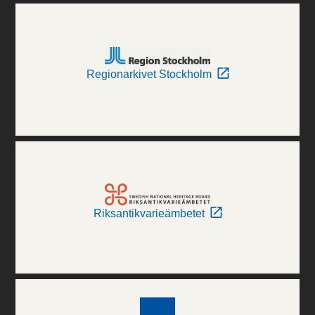
Regionarkivet Stockholm
Riksantikvarieämbetet