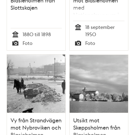
Blasieholmen från
mot Blasieholmen
Slottskajen
med
Nationalmuseum i
fonden.
18 september
Vaktparaden går i
Tid
1880 till 1898
1950
björnskinnsmössor
Tid
Foto
Foto
Typ
Typ
Vy från Strandvägen
Utsikt mot
mot Nybroviken och
Skeppsholmen från
Blasieholmen
Blasieholmen.