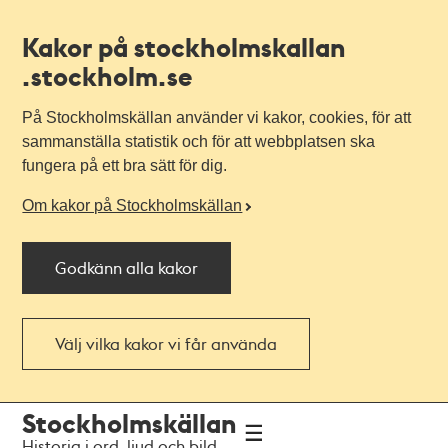
Kakor på stockholmskallan
.stockholm.se
På Stockholmskällan använder vi kakor, cookies, för att
sammanställa statistik och för att webbplatsen ska
fungera på ett bra sätt för dig.
Om kakor på Stockholmskällan
Godkänn alla kakor
Välj vilka kakor vi får använda
Till
Till
Stockholmskällan
navigationen
huvudinnehållet
Historia i ord, ljud och bild