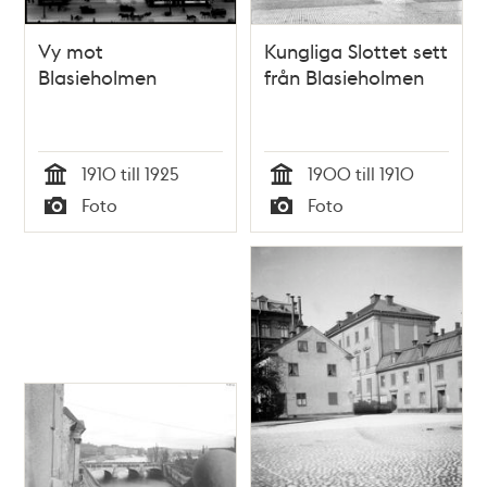
Vy mot
Kungliga Slottet sett
Blasieholmen
från Blasieholmen
1910 till 1925
1900 till 1910
Tid
Tid
Foto
Foto
Typ
Typ