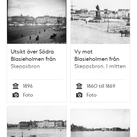
Utsikt över Södra
Vy mot
Blasieholmen från
Blasieholmen från
Skeppsbron
Skeppsbron. I mitten
på bilden Gustav
III:s staty
1896
1860 till 1869
Tid
Tid
Foto
Foto
Typ
Typ