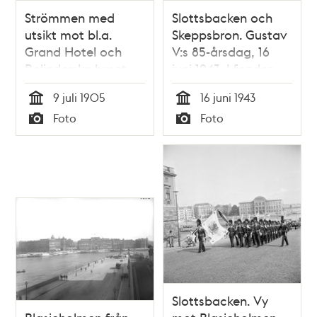
Strömmen med
Slottsbacken och
utsikt mot bl.a.
Skeppsbron. Gustav
Grand Hotel och
V:s 85-årsdag, 16
Bolinderska huset.
juni 1943. I fonden
Det flaggas på
Blasieholmen med
9 juli 1905
16 juni 1943
Blasieholmen med
Nationalmuseum
Tid
Tid
Foto
Foto
anledning av
Typ
Typ
prinsparet Gustaf
Adolfs och
Margareta av
Connaughts
hemkomst 9 juli
1905 efter deras
bröllop i England.
Slottsbacken. Vy