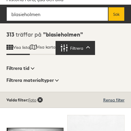
Sök
Fritextsök
Sök
Sökresultat
313
träffar på
blasieholmen
Visa karta
Visa lista
Filtrera
Filtrera
Filtrera tid
Filtrera materialtyper
Visningsläge
Totalt
Valda filter:
Foto
Rensa filter
313
träffar
Lista
Karta