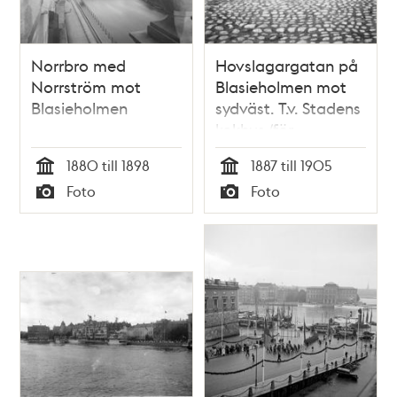
Norrbro med
Hovslagargatan på
Norrström mot
Blasieholmen mot
Blasieholmen
sydväst. T.v. Stadens
kokhus (för
fartygens
1880 till 1898
1887 till 1905
matlagning). T.h.
Tid
Tid
Foto
Foto
Norska
Typ
Typ
Ministerhotellet där
norska stadsråd
bodde under
unionstiden. Här
ligger nu SAF-
borgen