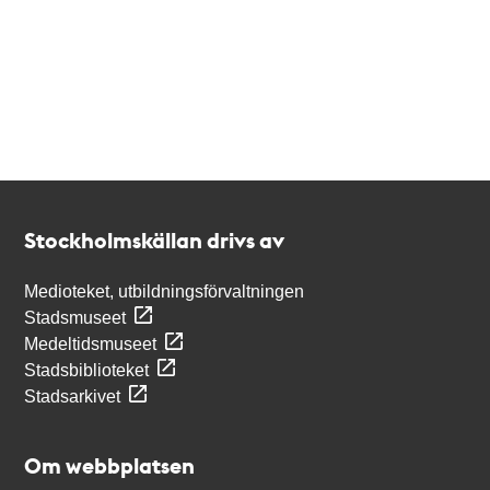
Kontakt
Stockholmskällan
Stockholmskällan drivs av
Medioteket, utbildningsförvaltningen
Stadsmuseet
Medeltidsmuseet
Stadsbiblioteket
Stadsarkivet
Om webbplatsen