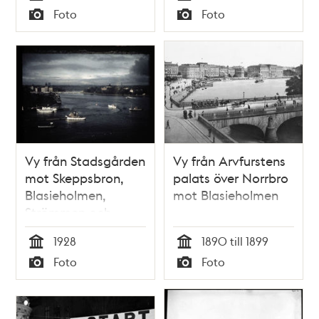
Tid
Tid
Foto
Foto
Hotel på
Typ
Typ
Blasieholmen
Vy från Stadsgården
Vy från Arvfurstens
mot Skeppsbron,
palats över Norrbro
Blasieholmen,
mot Blasieholmen
Strömmen och
Skeppsholmen
1928
1890 till 1899
Tid
Tid
Foto
Foto
Typ
Typ