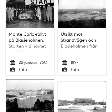
Monte Carlo-rallyt
Utsikt mot
på Blasieholmen.
Strandvägen och
Starten vid hörnet
Blasieholmen från
av Södra
Minareterna på
Blasieholmshamnen
Stockholmsutställningen
22 januari 1950
1897
4 och 6
Tid
Tid
Foto
Foto
Typ
Typ