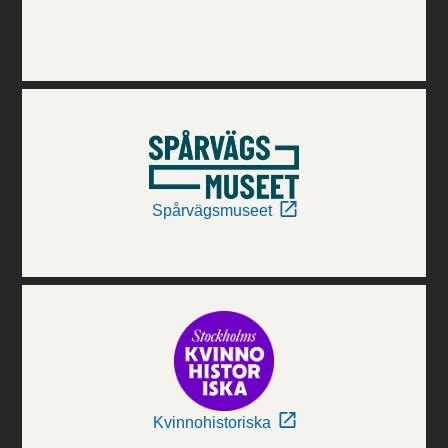
Spårvägsmuseet
Kvinnohistoriska