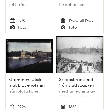
sett från
Lejonbacken
Skeppsholmen
1878
1900 till 1905
Tid
Tid
Foto
Foto
Typ
Typ
Strömmen. Utsikt
Skeppsbron sedd
mot Blasieholmen
från Slottsbacken
från Slottskajen
med anledning av
Kejsar Vilhelm II:s
besök i Stockholm. I
1926
1888
bakgrunden Grand