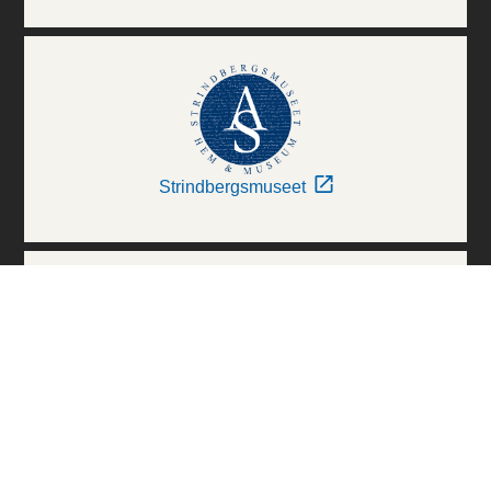
Strindbergsmuseet
Thielska Galleriet