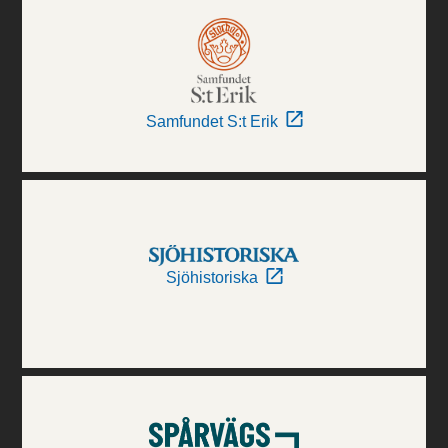
Samfundet S:t Erik
Sjöhistoriska