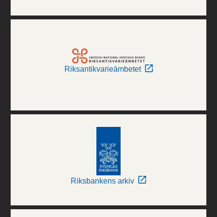
Riksantikvarieämbetet
Riksbankens arkiv