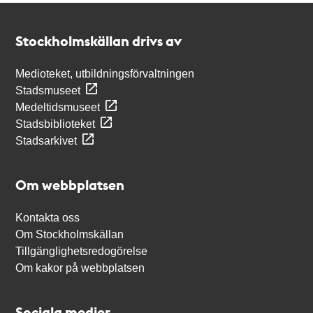
Kontakt
Stockholmskällan
Stockholmskällan drivs av
Medioteket, utbildningsförvaltningen
Stadsmuseet
Medeltidsmuseet
Stadsbiblioteket
Stadsarkivet
Om webbplatsen
Kontakta oss
Om Stockholmskällan
Tillgänglighetsredogörelse
Om kakor på webbplatsen
Sociala medier