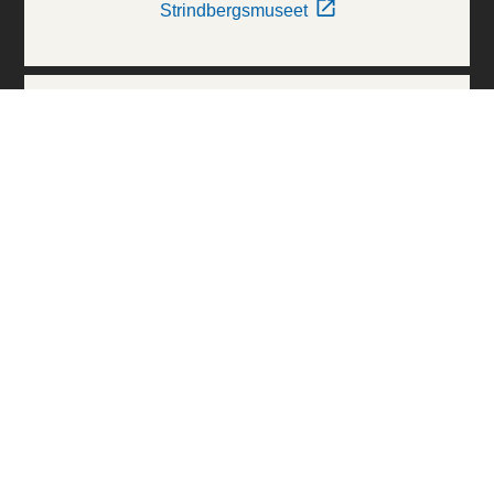
Strindbergsmuseet
Thielska Galleriet
Världskulturmuseerna