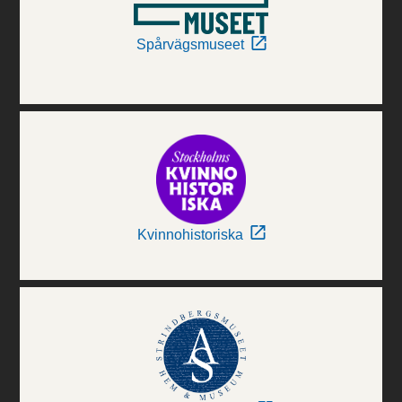
Spårvägsmuseet
Kvinnohistoriska