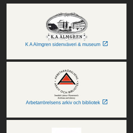
K A Almgren sidenväveri & museum
Arbetarrörelsens arkiv och bibliotek