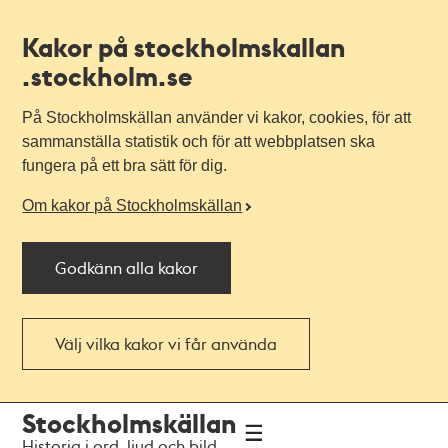
Kakor på stockholmskallan
.stockholm.se
På Stockholmskällan använder vi kakor, cookies, för att
sammanställa statistik och för att webbplatsen ska
fungera på ett bra sätt för dig.
Om kakor på Stockholmskällan
Godkänn alla kakor
Välj vilka kakor vi får använda
Till
Till
Stockholmskällan
navigationen
huvudinnehållet
Historia i ord, ljud och bild