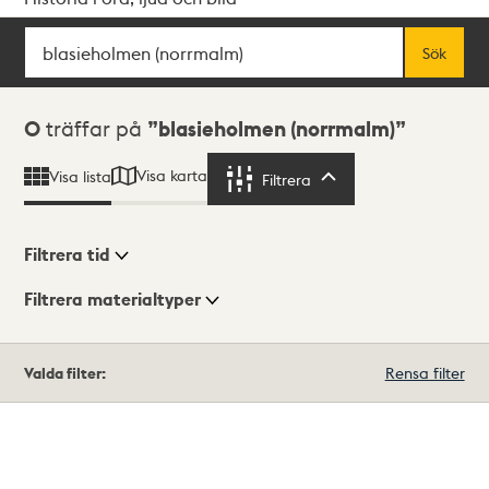
Sök
Fritextsök
Sök
Sökresultat
0
träffar på
blasieholmen (norrmalm)
Visa karta
Visa lista
Filtrera
Filtrera
Filtrera tid
Filtrera materialtyper
Visningsläge
Totalt
Valda filter:
Rensa filter
0
träffar
Lista
Karta