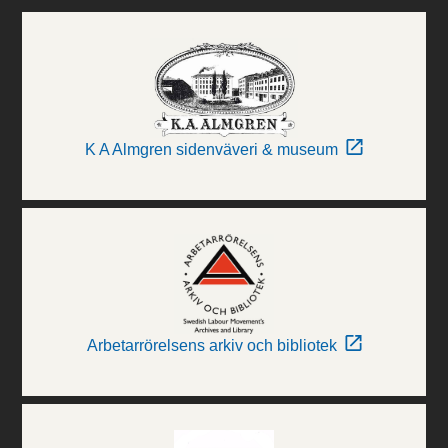
K A Almgren sidenväveri & museum
Arbetarrörelsens arkiv och bibliotek