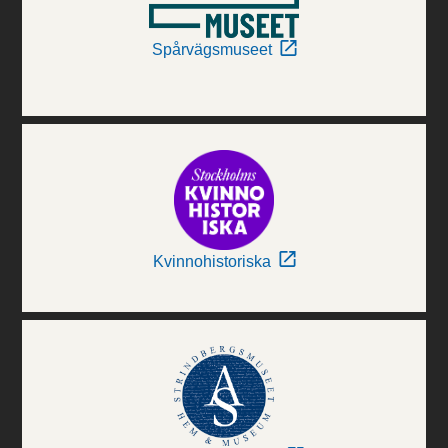
Spårvägsmuseet
Kvinnohistoriska