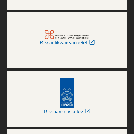
Riksantikvarieämbetet
Riksbankens arkiv