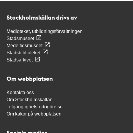
Kontakt
Stockholmskällan
Stockholmskällan drivs av
Medioteket, utbildningsförvaltningen
Stadsmuseet
Medeltidsmuseet
Stadsbiblioteket
Stadsarkivet
Om webbplatsen
Kontakta oss
Om Stockholmskällan
Tillgänglighetsredogörelse
Om kakor på webbplatsen
Sociala medier