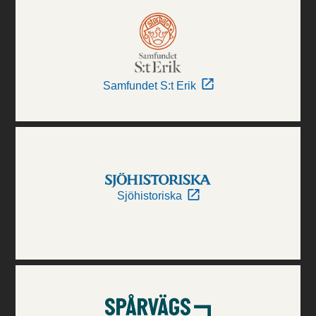
Samfundet S:t Erik
Sjöhistoriska