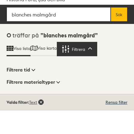
Sök
Fritextsök
Sök
Sökresultat
0
träffar på
blanches malmgård
Visa karta
Visa lista
Filtrera
Filtrera
Filtrera tid
Filtrera materialtyper
Visningsläge
Totalt
Valda filter:
Text
Rensa filter
0
träffar
Lista
Karta