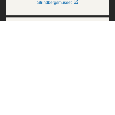
Strindbergsmuseet
Thielska Galleriet
Världskulturmuseerna