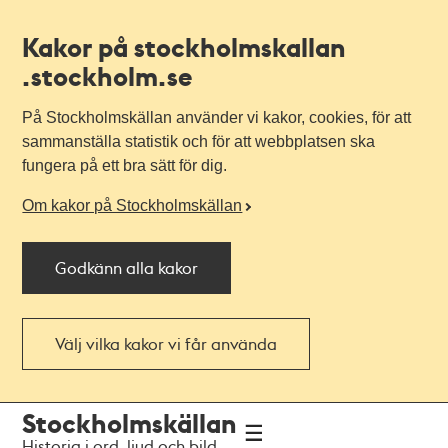
Kakor på stockholmskallan
.stockholm.se
På Stockholmskällan använder vi kakor, cookies, för att
sammanställa statistik och för att webbplatsen ska
fungera på ett bra sätt för dig.
Om kakor på Stockholmskällan
Godkänn alla kakor
Välj vilka kakor vi får använda
Till
Till
Stockholmskällan
navigationen
huvudinnehållet
Historia i ord, ljud och bild