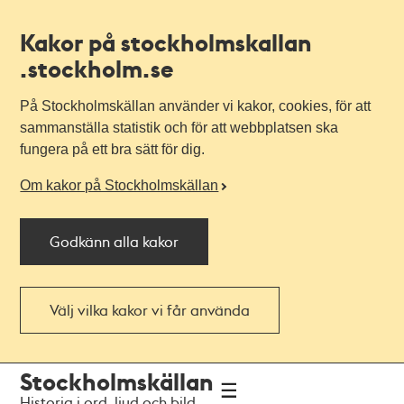
Kakor på stockholmskallan
.stockholm.se
På Stockholmskällan använder vi kakor, cookies, för att
sammanställa statistik och för att webbplatsen ska
fungera på ett bra sätt för dig.
Om kakor på Stockholmskällan
Godkänn alla kakor
Välj vilka kakor vi får använda
Till
Till
Stockholmskällan
navigationen
huvudinnehållet
Historia i ord, ljud och bild