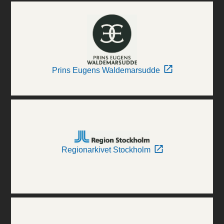
Prins Eugens Waldemarsudde
Regionarkivet Stockholm