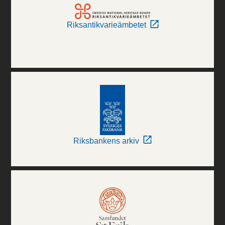
Riksantikvarieämbetet
Riksbankens arkiv