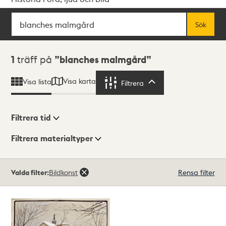
Sök
Fritextsök
Sök
Sökresultat
1
träff på
blanches malmgård
Visa karta
Visa lista
Filtrera
Filtrera
Filtrera tid
Filtrera materialtyper
Visningsläge
Totalt
Valda filter:
Bildkonst
Rensa filter
1
träffar
Lista
Karta