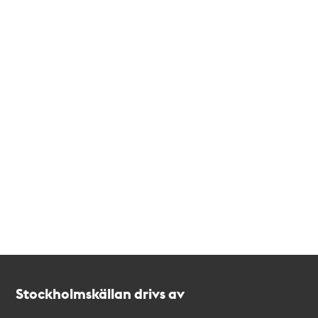
Kontakt
Stockholmskällan
Stockholmskällan drivs av