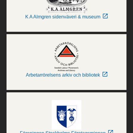
K A Almgren sidenväveri & museum
Arbetarrörelsens arkiv och bibliotek