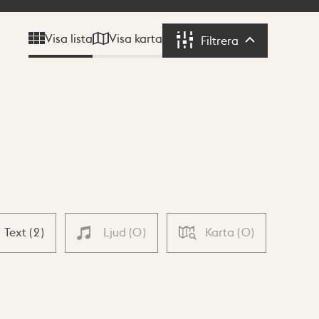
Visa karta
Visa lista
Filtrera
Filtrera
Text
(
2
)
Ljud
(
0
)
Karta
(
0
)