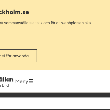
ockholm.se
tt sammanställa statistik och för att webbplatsen ska
or vi får använda
ällan
Meny
h bild