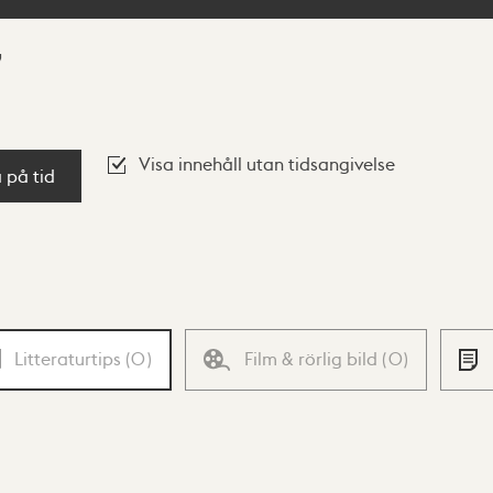
Visa innehåll utan tidsangivelse
a på tid
Litteraturtips
(
0
)
Film & rörlig bild
(
0
)