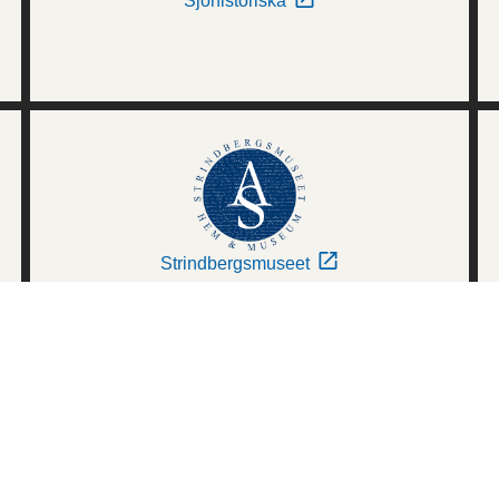
Sjöhistoriska
Strindbergsmuseet