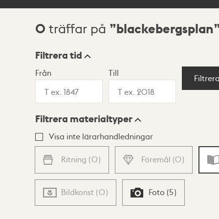
0
blackebergsplan
träffar på
Sökresultat
Filtrera tid
Från
Till
Visningsläge
Filtrer
Filtrera materialtyper
Lista
Karta
Visa inte lärarhandledningar
Ritning
(
0
)
Föremål
(
0
)
Bildkonst
(
0
)
Foto
(
5
)