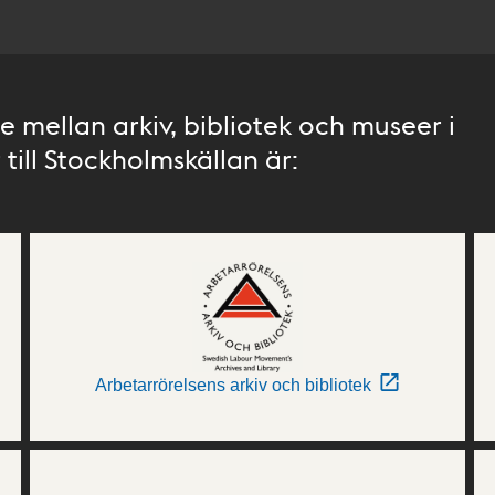
 mellan arkiv, bibliotek och museer i
till Stockholmskällan är:
Arbetarrörelsens arkiv och bibliotek