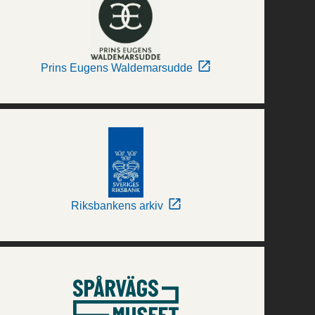
Prins Eugens Waldemarsudde
Riksbankens arkiv