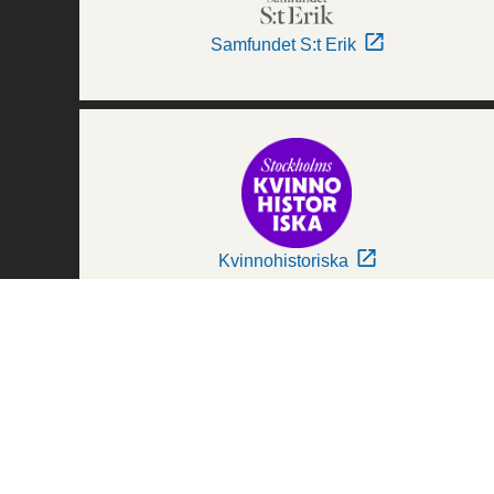
Samfundet S:t Erik
Kvinnohistoriska
Världskulturmuseerna