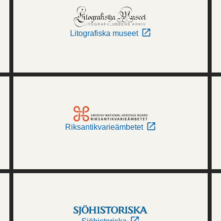
Litografiska museet
Riksantikvarieämbetet