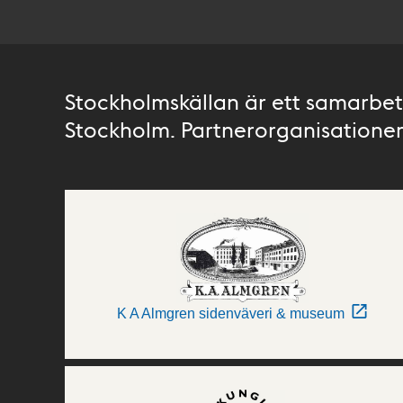
Stockholmskällan är ett samarbete
Stockholm. Partnerorganisationer 
K A Almgren sidenväveri & museum