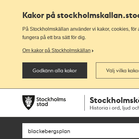
Kakor på stockholmskallan
.st
På Stockholmskällan använder vi kakor, cookies, för a
fungera på ett bra sätt för dig.
Om kakor på Stockholmskällan
Godkänn alla kakor
Välj vilka kak
Till
Till
Stockholmsk
navigationen
huvudinnehållet
Historia i ord, ljud oc
Sök
Fritextsök