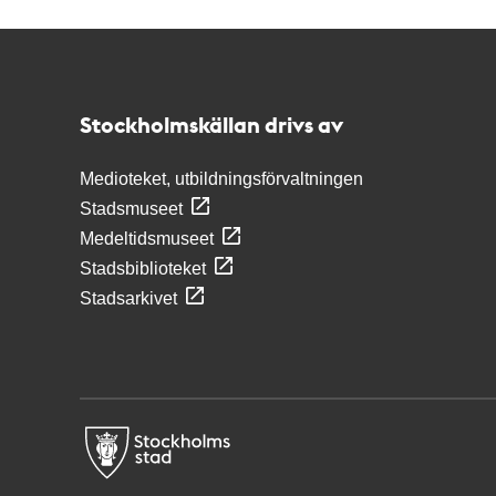
Kontakt
Stockholmskällan
Stockholmskällan drivs av
Medioteket, utbildningsförvaltningen
Stadsmuseet
Medeltidsmuseet
Stadsbiblioteket
Stadsarkivet