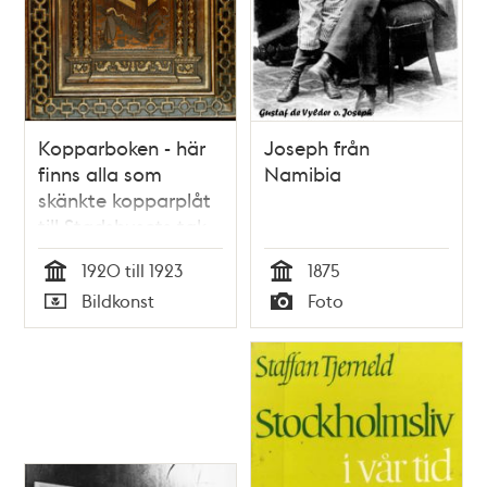
Kopparboken - här
Joseph från
finns alla som
Namibia
skänkte kopparplåt
till Stadshusets tak
1920
1920 till 1923
1875
Tid
Tid
Bildkonst
Foto
Typ
Typ