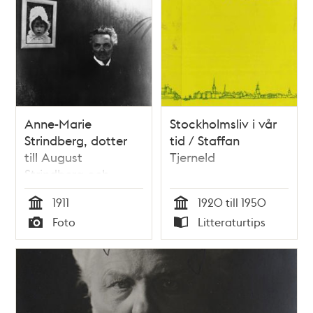
Anne-Marie
Stockholmsliv i vår
Strindberg, dotter
tid / Staffan
till August
Tjerneld
Strindberg och
Harriet Bosse
1911
1920 till 1950
Tid
Tid
Foto
Litteraturtips
Typ
Typ