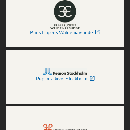
Prins Eugens Waldemarsudde
Regionarkivet Stockholm