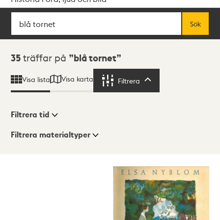
Sök
Fritextsök
Sök
Sökresultat
35
träffar på
blå tornet
Visa karta
Visa lista
Filtrera
Filtrera
Filtrera tid
Filtrera materialtyper
Visningsläge
Totalt
35
träffar
Lista
Karta