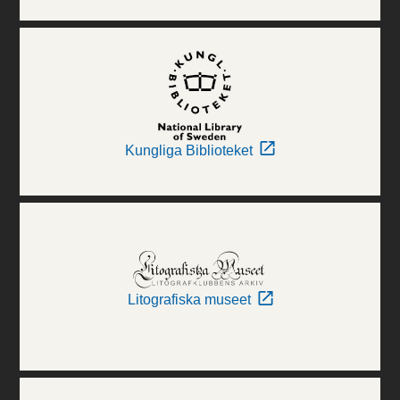
Kungliga Biblioteket
Litografiska museet