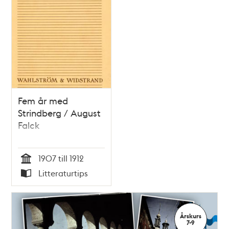
Fem år med
Strindberg / August
Falck
1907 till 1912
Tid
Litteraturtips
Typ
Årskurs
7-9