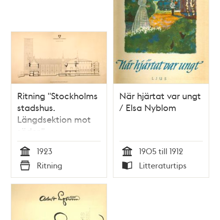
Ritning "Stockholms
När hjärtat var ungt
stadshus.
/ Elsa Nyblom
Längdsektion mot
söder."
(uppmätningsritning
1923
1905 till 1912
1923)
Tid
Tid
Ritning
Litteraturtips
Typ
Typ