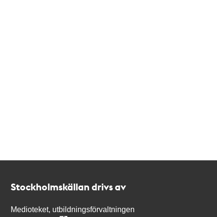
Kontakt
Stockholmskällan
Stockholmskällan drivs av
Medioteket, utbildningsförvaltningen