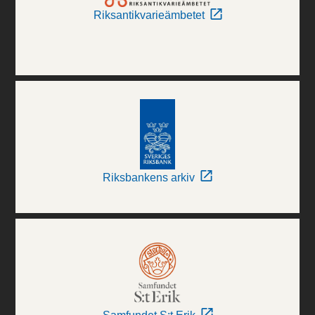
Riksantikvarieämbetet
Riksbankens arkiv