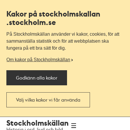
Kakor på stockholmskallan
.stockholm.se
På Stockholmskällan använder vi kakor, cookies, för att
sammanställa statistik och för att webbplatsen ska
fungera på ett bra sätt för dig.
Om kakor på Stockholmskällan
Godkänn alla kakor
Välj vilka kakor vi får använda
Till
Till
Stockholmskällan
navigationen
huvudinnehållet
Historia i ord, ljud och bild