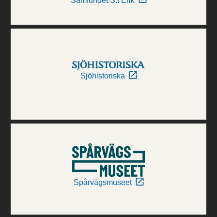
Samfundet S:t Erik
Sjöhistoriska
Spårvägsmuseet