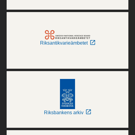
Riksantikvarieämbetet
Riksbankens arkiv