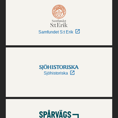
Samfundet S:t Erik
Sjöhistoriska