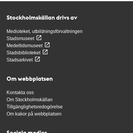
Kontakt
Stockholmskällan
Stockholmskällan drivs av
Medioteket, utbildningsförvaltningen
Stadsmuseet
Medeltidsmuseet
Stadsbiblioteket
Stadsarkivet
Om webbplatsen
Kontakta oss
Om Stockholmskällan
Tillgänglighetsredogörelse
Om kakor på webbplatsen
Sociala medier