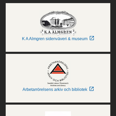
K A Almgren sidenväveri & museum
Arbetarrörelsens arkiv och bibliotek