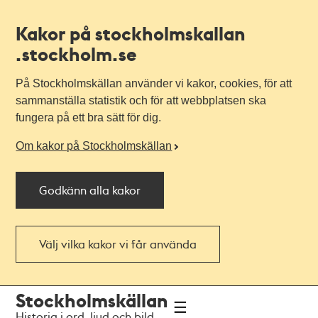
Kakor på stockholmskallan
.stockholm.se
På Stockholmskällan använder vi kakor, cookies, för att
sammanställa statistik och för att webbplatsen ska
fungera på ett bra sätt för dig.
Om kakor på Stockholmskällan
Godkänn alla kakor
Välj vilka kakor vi får använda
Till
Till
Stockholmskällan
navigationen
huvudinnehållet
Historia i ord, ljud och bild