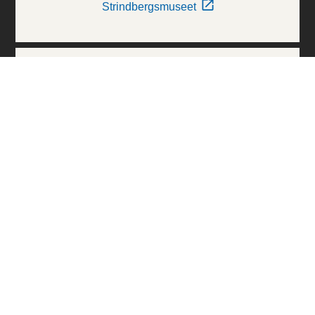
Strindbergsmuseet
Thielska Galleriet
Världskulturmuseerna