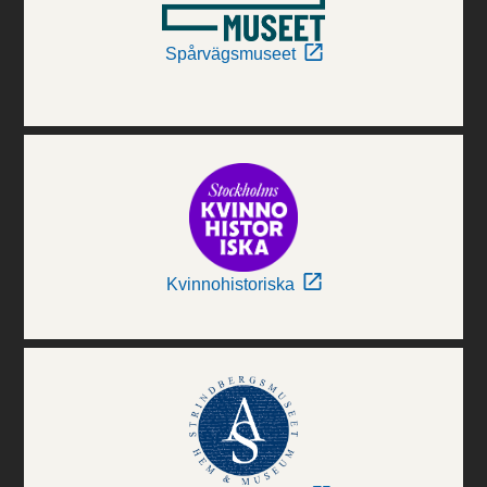
Spårvägsmuseet
Kvinnohistoriska