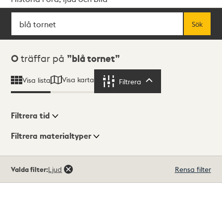
Sök
Fritextsök
Sök
Sökresultat
0
träffar på
blå tornet
Visa karta
Visa lista
Filtrera
Filtrera
Filtrera tid
Filtrera materialtyper
Visningsläge
Totalt
Valda filter:
Ljud
Rensa filter
0
träffar
Lista
Karta