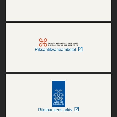
Riksantikvarieämbetet
Riksbankens arkiv