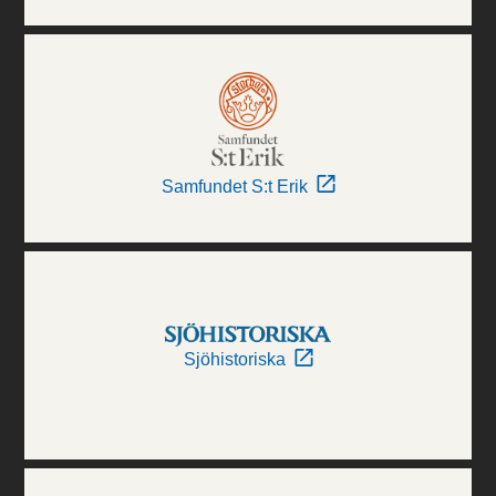
Samfundet S:t Erik
Sjöhistoriska