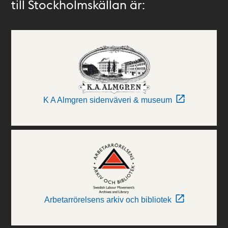
till Stockholmskällan är:
K A Almgren sidenväveri & museum
Arbetarrörelsens arkiv och bibliotek