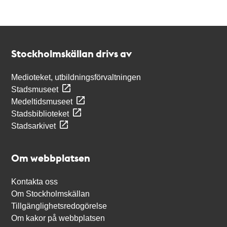
Kontakt
Stockholmskällan
Stockholmskällan drivs av
Medioteket, utbildningsförvaltningen
Stadsmuseet
Medeltidsmuseet
Stadsbiblioteket
Stadsarkivet
Om webbplatsen
Kontakta oss
Om Stockholmskällan
Tillgänglighetsredogörelse
Om kakor på webbplatsen