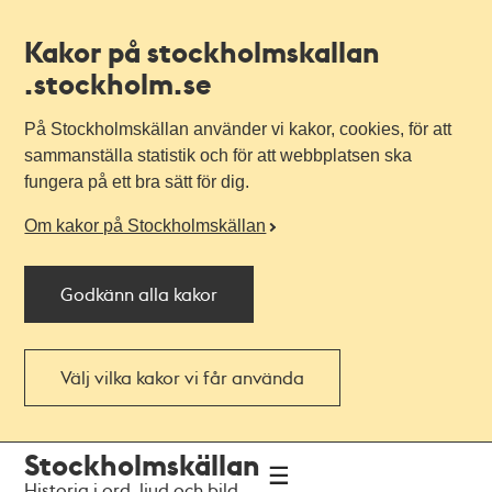
Kakor på stockholmskallan
.stockholm.se
På Stockholmskällan använder vi kakor, cookies, för att
sammanställa statistik och för att webbplatsen ska
fungera på ett bra sätt för dig.
Om kakor på Stockholmskällan
Godkänn alla kakor
Välj vilka kakor vi får använda
Till
Till
Stockholmskällan
navigationen
huvudinnehållet
Historia i ord, ljud och bild