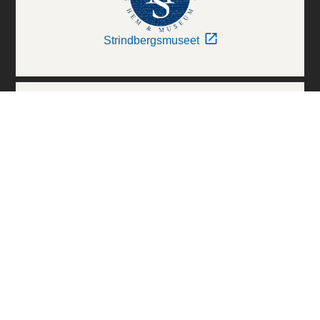
Strindbergsmuseet
Thielska Galleriet
Världskulturmuseerna