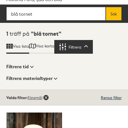
Sök
Fritextsök
Sök
Sökresultat
1
träff på
blå tornet
Visa karta
Visa lista
Filtrera
Filtrera
Filtrera tid
Filtrera materialtyper
Visningsläge
Totalt
Valda filter:
Föremål
Rensa filter
1
träffar
Lista
Karta