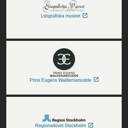
Litografiska museet
Prins Eugens Waldemarsudde
Regionarkivet Stockholm