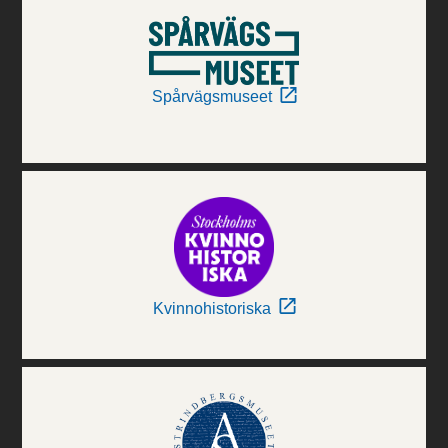
Spårvägsmuseet
Kvinnohistoriska