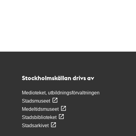
Kontakt
Stockholmskällan
Stockholmskällan drivs av
Medioteket, utbildningsförvaltningen
Stadsmuseet
Medeltidsmuseet
Stadsbiblioteket
Stadsarkivet