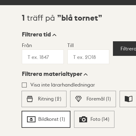
1
blå tornet
träff på
Sökresultat
Filtrera tid
Från
Till
Visningsläge
Filtrer
Filtrera materialtyper
Lista
Karta
Visa inte lärarhandledningar
Ritning
(
2
)
Föremål
(
1
)
Bildkonst
(
1
)
Foto
(
14
)