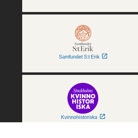
Samfundet S:t Erik
Kvinnohistoriska