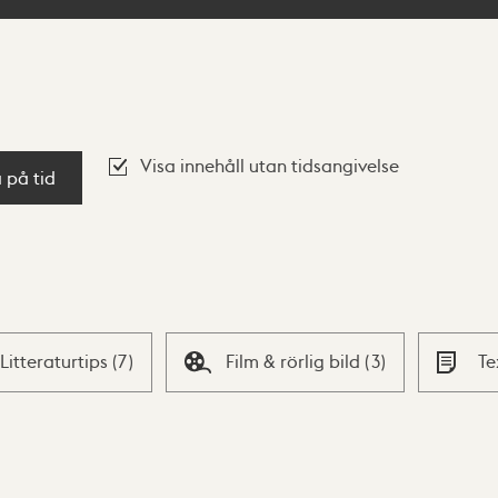
Visa innehåll utan tidsangivelse
a på tid
Litteraturtips
(
7
)
Film & rörlig bild
(
3
)
Te