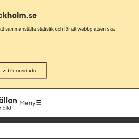
ockholm.se
tt sammanställa statistik och för att webbplatsen ska
or vi får använda
ällan
Meny
h bild