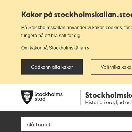
Kakor på stockholmskallan
.st
På Stockholmskällan använder vi kakor, cookies, för a
fungera på ett bra sätt för dig.
Om kakor på Stockholmskällan
Godkänn alla kakor
Välj vilka kak
Till
Till
Stockholmsk
navigationen
huvudinnehållet
Historia i ord, ljud oc
Sök
Fritextsök