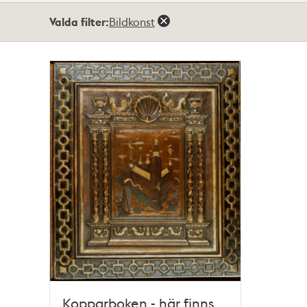
Totalt
Valda filter:
Bildkonst
1
träffar
Kopparboken - här finns