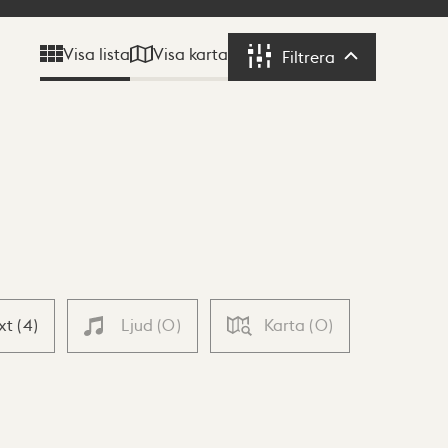
Visa karta
Visa lista
Filtrera
Filtrera
xt
(
4
)
Ljud
(
0
)
Karta
(
0
)