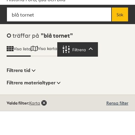
Sök
Fritextsök
Sök
Sökresultat
0
träffar på
blå tornet
Visa karta
Visa lista
Filtrera
Filtrera
Filtrera tid
Filtrera materialtyper
Visningsläge
Totalt
Valda filter:
Karta
Rensa filter
0
träffar
Lista
Karta