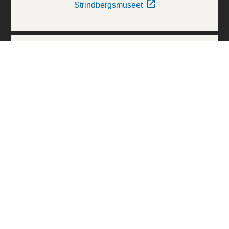
Strindbergsmuseet
Thielska Galleriet
Världskulturmuseerna