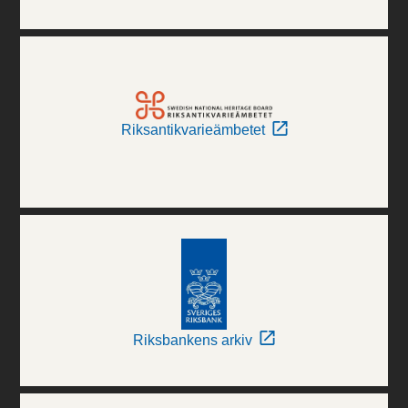
Riksantikvarieämbetet
Riksbankens arkiv