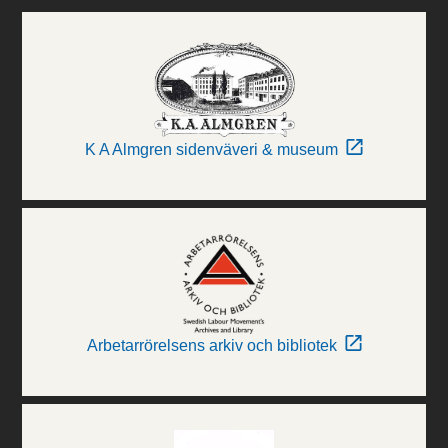
K A Almgren sidenväveri & museum
Arbetarrörelsens arkiv och bibliotek