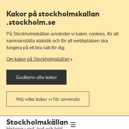
Kakor på stockholmskallan
.stockholm.se
På Stockholmskällan använder vi kakor, cookies, för att
sammanställa statistik och för att webbplatsen ska
fungera på ett bra sätt för dig.
Om kakor på Stockholmskällan
Godkänn alla kakor
Välj vilka kakor vi får använda
Till
Till
Stockholmskällan
navigationen
huvudinnehållet
Historia i ord, ljud och bild