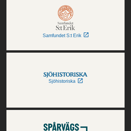
Samfundet S:t Erik
Sjöhistoriska