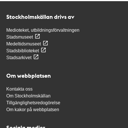
Kontakt
Stockholmskällan
Stockholmskällan drivs av
Medioteket, utbildningsförvaltningen
Stadsmuseet
Medeltidsmuseet
Stadsbiblioteket
Stadsarkivet
Om webbplatsen
Kontakta oss
Om Stockholmskällan
Tillgänglighetsredogörelse
Om kakor på webbplatsen
Sociala medier