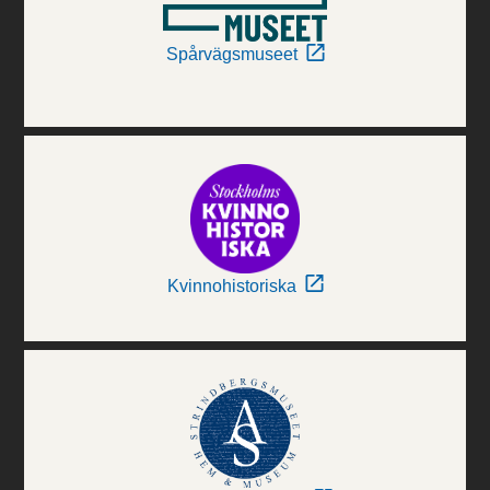
Spårvägsmuseet
Kvinnohistoriska