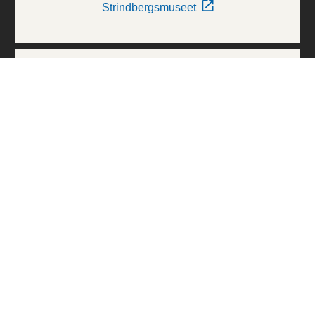
Strindbergsmuseet
Thielska Galleriet
Världskulturmuseerna