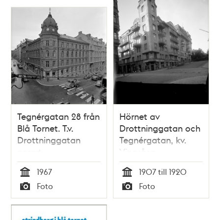
Tegnérgatan 28 från
Hörnet av
Blå Tornet. T.v.
Drottninggatan och
Drottninggatan
Tegnérgatan, kv.
norrut
Vingråen.
Strindbergs Blå
1967
1907 till 1920
tornet
Tid
Tid
Foto
Foto
Typ
Typ