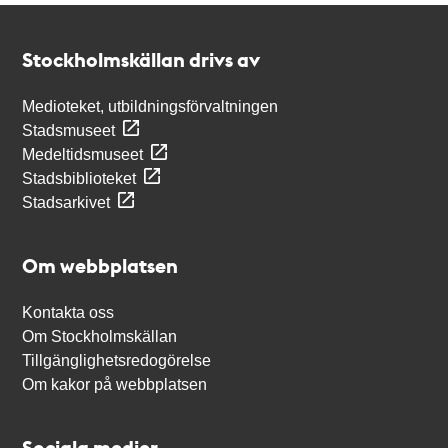
Kontakt
Stockholmskällan
Stockholmskällan drivs av
Medioteket, utbildningsförvaltningen
Stadsmuseet
Medeltidsmuseet
Stadsbiblioteket
Stadsarkivet
Om webbplatsen
Kontakta oss
Om Stockholmskällan
Tillgänglighetsredogörelse
Om kakor på webbplatsen
Sociala medier