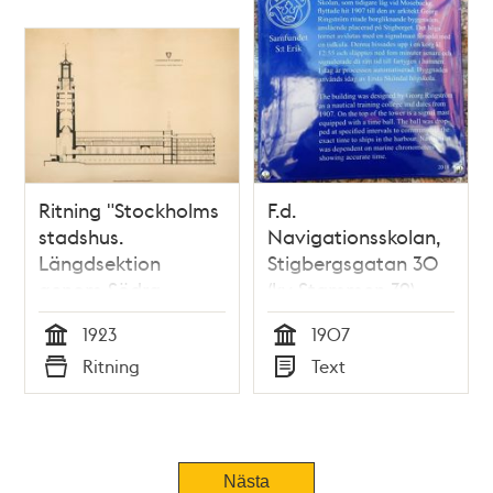
Ritning "Stockholms
F.d.
stadshus.
Navigationsskolan,
Längdsektion
Stigbergsgatan 30
genom Södra
(kv Stammen 39),
längan."
Södermalm
1923
1907
(uppmätningsritning
Tid
Tid
Ritning
Text
1923)
Typ
Typ
Nästa