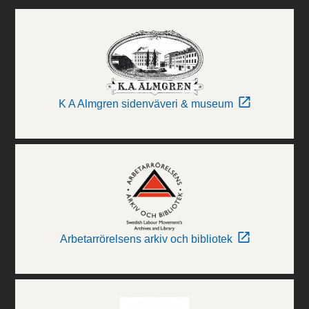
K A Almgren sidenväveri & museum
Arbetarrörelsens arkiv och bibliotek