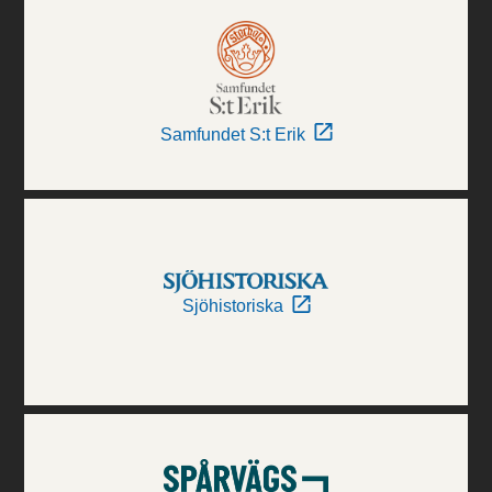
Samfundet S:t Erik
Sjöhistoriska