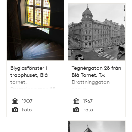
Blyglasfönster i
Tegnérgatan 28 från
trapphuset, Blå
Blå Tornet. T.v.
tornet,
Drottninggatan
Drottninggatan 85.
norrut
1907
1967
Tid
Tid
Foto
Foto
Typ
Typ