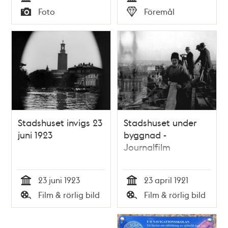
Tid
Tid
Foto
Föremål
Typ
Typ
Stadshuset invigs 23
Stadshuset under
juni 1923
byggnad -
Journalfilm
23 juni 1923
23 april 1921
Tid
Tid
Film & rörlig bild
Film & rörlig bild
Typ
Typ