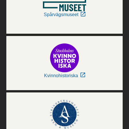
Spårvägsmuseet
Kvinnohistoriska