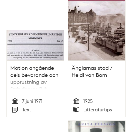
Motion angående
Änglarnas stad /
dels bevarande och
Heidi von Born
upprustning av
Strindbergs Blå
tornet, dels
7 juni 1971
1925
utvidgning av och
Tid
Tid
Text
Litteraturtips
information om
Typ
Typ
Strindbergsmuseet –
Stadsfullmäktige
1971