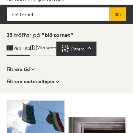
Sök
Fritextsök
Sök
Sökresultat
35
träffar på
blå tornet
Visa karta
Visa lista
Filtrera
Filtrera
Filtrera tid
Filtrera materialtyper
Visningsläge
Totalt
35
träffar
Lista
Karta