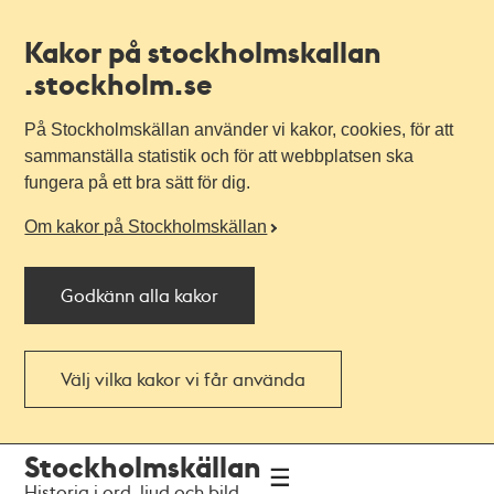
Kakor på stockholmskallan
.stockholm.se
På Stockholmskällan använder vi kakor, cookies, för att
sammanställa statistik och för att webbplatsen ska
fungera på ett bra sätt för dig.
Om kakor på Stockholmskällan
Godkänn alla kakor
Välj vilka kakor vi får använda
Till
Till
Stockholmskällan
navigationen
huvudinnehållet
Historia i ord, ljud och bild