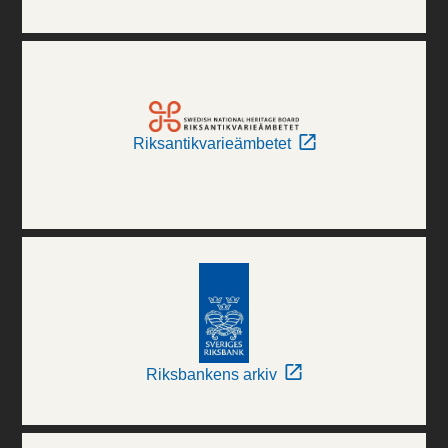
Riksantikvarieämbetet
Riksbankens arkiv