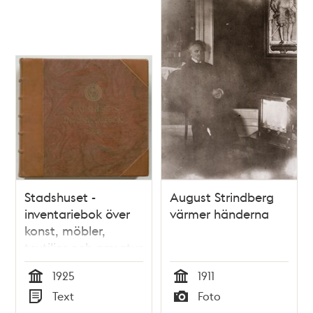
Stadshuset -
August Strindberg
inventariebok över
värmer händerna
konst, möbler,
textilier och armatur
1925
1925
1911
Tid
Tid
Text
Foto
Typ
Typ