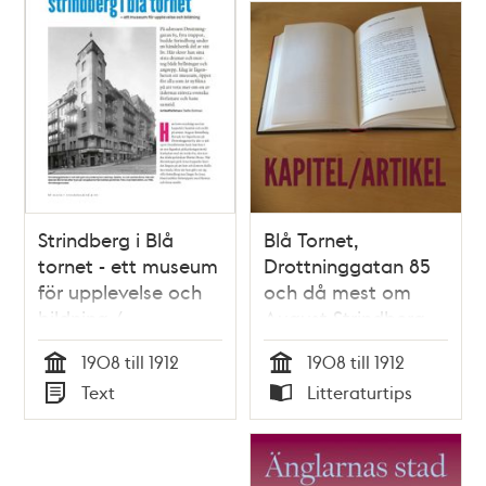
Strindberg i Blå
Blå Tornet,
tornet - ett museum
Drottninggatan 85
för upplevelse och
och då mest om
bildning /
August Strindberg
artikelförfattare:
och hans tid i huset
1908 till 1912
1908 till 1912
Stefan Bohman
/ Meg Egeland
Tid
Tid
Text
Litteraturtips
Typ
Typ