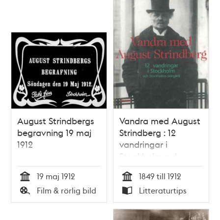
August Strindbergs
Vandra med August
begravning 19 maj
Strindberg : 12
1912
vandringar i
Stockholm och
Stockholms
19 maj 1912
1849 till 1912
skärgård / Anita
Tid
Tid
Film & rörlig bild
Litteraturtips
Persson
Typ
Typ