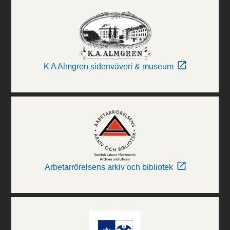
K A Almgren sidenväveri & museum
Arbetarrörelsens arkiv och bibliotek