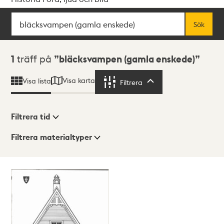
Sök
Fritextsök
Sök
Sökresultat
1
träff på
bläcksvampen (gamla enskede)
Visa karta
Visa lista
Filtrera
Filtrera
Filtrera tid
Filtrera materialtyper
Visningsläge
Totalt
1
träffar
Lista
Karta