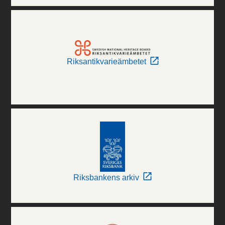
Riksantikvarieämbetet
Riksbankens arkiv