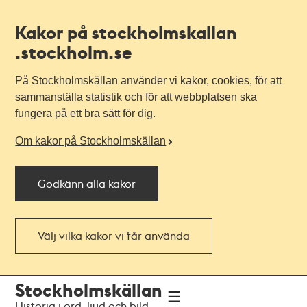
Kakor på stockholmskallan
.stockholm.se
På Stockholmskällan använder vi kakor, cookies, för att
sammanställa statistik och för att webbplatsen ska
fungera på ett bra sätt för dig.
Om kakor på Stockholmskällan
Godkänn alla kakor
Välj vilka kakor vi får använda
Till
Till
Stockholmskällan
navigationen
huvudinnehållet
Historia i ord, ljud och bild