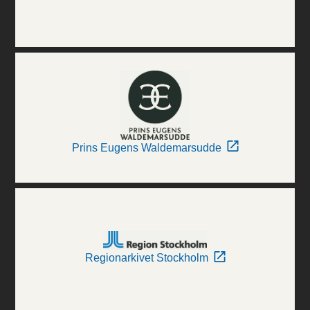
Prins Eugens Waldemarsudde
Regionarkivet Stockholm