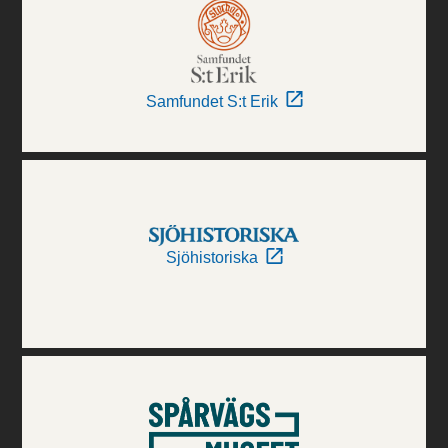
Samfundet S:t Erik
Sjöhistoriska