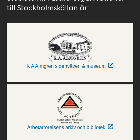
till Stockholmskällan är:
K A Almgren sidenväveri & museum
Arbetarrörelsens arkiv och bibliotek