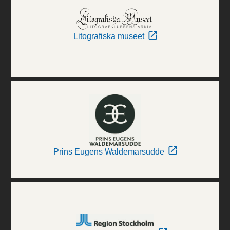
Litografiska museet
Prins Eugens Waldemarsudde