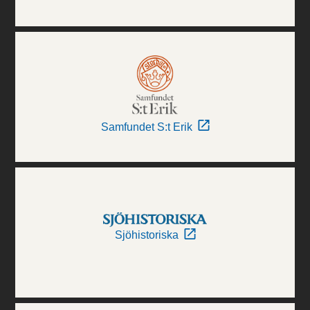
Samfundet S:t Erik
Sjöhistoriska