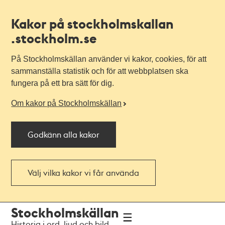
Kakor på stockholmskallan
.stockholm.se
På Stockholmskällan använder vi kakor, cookies, för att
sammanställa statistik och för att webbplatsen ska
fungera på ett bra sätt för dig.
Om kakor på Stockholmskällan
Godkänn alla kakor
Välj vilka kakor vi får använda
Till
Till
Stockholmskällan
navigationen
huvudinnehållet
Historia i ord, ljud och bild