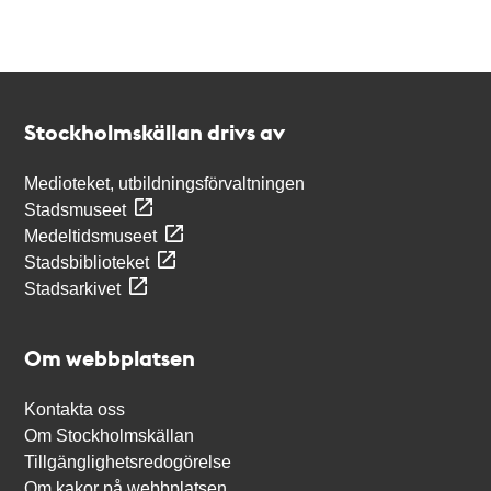
Kontakt
Stockholmskällan
Stockholmskällan drivs av
Medioteket, utbildningsförvaltningen
Stadsmuseet
Medeltidsmuseet
Stadsbiblioteket
Stadsarkivet
Om webbplatsen
Kontakta oss
Om Stockholmskällan
Tillgänglighetsredogörelse
Om kakor på webbplatsen