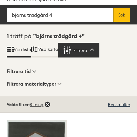
Sök
Fritextsök
Sök
Sökresultat
1
träff på
björns trädgård 4
Visa karta
Visa lista
Filtrera
Filtrera
Filtrera tid
Filtrera materialtyper
Visningsläge
Totalt
Valda filter:
Ritning
Rensa filter
1
träffar
Lista
Karta