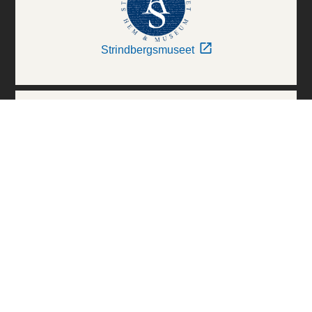
Strindbergsmuseet
Thielska Galleriet
Världskulturmuseerna