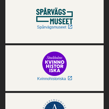
Spårvägsmuseet
Kvinnohistoriska