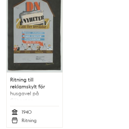
Ritning till
reklamskylt för
husgavel på
Götgatan
1940
Tid
Ritning
Typ