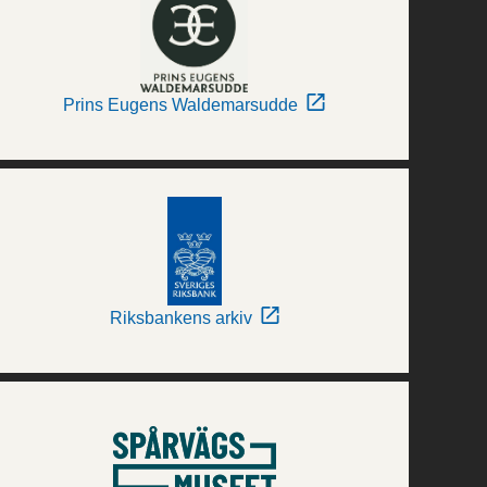
Prins Eugens Waldemarsudde
Riksbankens arkiv