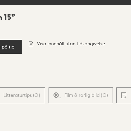
n 15
Visa innehåll utan tidsangivelse
a på tid
Litteraturtips
(
0
)
Film & rörlig bild
(
0
)