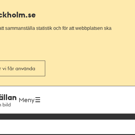
ockholm.se
tt sammanställa statistik och för att webbplatsen ska
or vi får använda
ällan
Meny
h bild