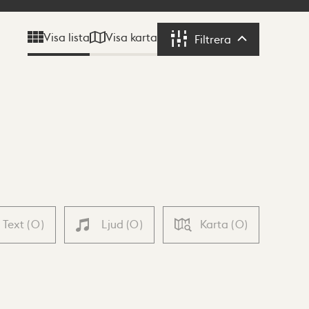
Visa karta
Visa lista
Filtrera
Filtrera
Text
(
0
)
Ljud
(
0
)
Karta
(
0
)