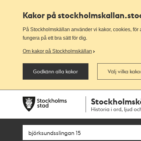
Kakor på stockholmskallan
.st
På Stockholmskällan använder vi kakor, cookies, för a
fungera på ett bra sätt för dig.
Om kakor på Stockholmskällan
Godkänn alla kakor
Välj vilka kak
Till
Till
Stockholmsk
navigationen
huvudinnehållet
Historia i ord, ljud oc
Sök
Fritextsök