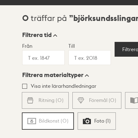
0
björksundsslinga
träffar på
Sökresultat
Filtrera tid
Från
Till
Visningsläge
Filtrer
Filtrera materialtyper
Lista
Karta
Visa inte lärarhandledningar
Ritning
(
0
)
Föremål
(
0
)
Bildkonst
(
0
)
Foto
(
1
)