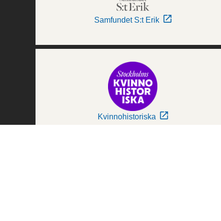
Samfundet S:t Erik
Kvinnohistoriska
Världskulturmuseerna