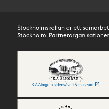
Stockholmskällan är ett samarbete
Stockholm. Partnerorganisationer 
K A Almgren sidenväveri & museum