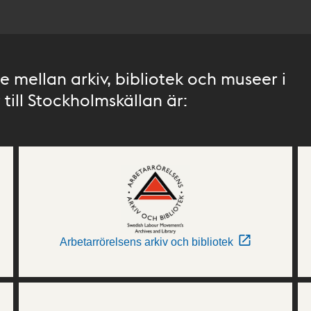
 mellan arkiv, bibliotek och museer i
till Stockholmskällan är:
Arbetarrörelsens arkiv och bibliotek