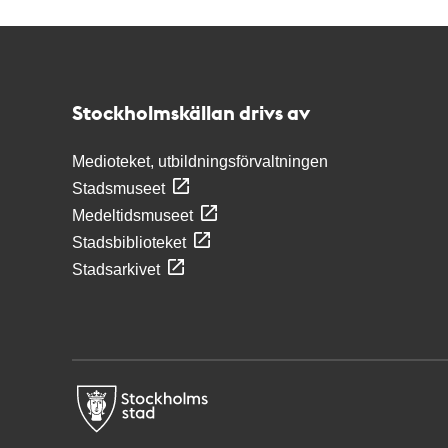
Kontakt
Stockholmskällan
Stockholmskällan drivs av
Medioteket, utbildningsförvaltningen
Stadsmuseet
Medeltidsmuseet
Stadsbiblioteket
Stadsarkivet