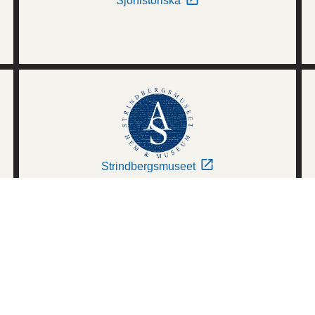
Sjöhistoriska
Strindbergsmuseet