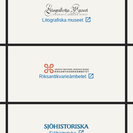
Litografiska museet
Riksantikvarieämbetet