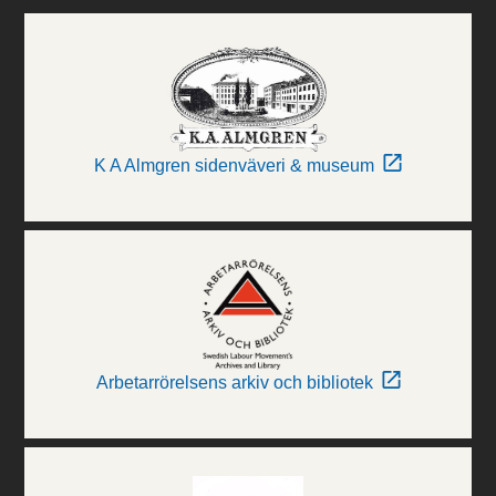
K A Almgren sidenväveri & museum
Arbetarrörelsens arkiv och bibliotek