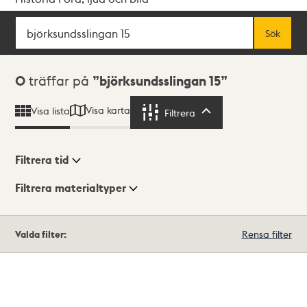
Sök
Fritextsök
Sök
Sökresultat
0
träffar på
björksundsslingan 15
Visa karta
Visa lista
Filtrera
Filtrera
Filtrera tid
Filtrera materialtyper
Visningsläge
Totalt
Valda filter:
Rensa filter
0
träffar
Lista
Karta