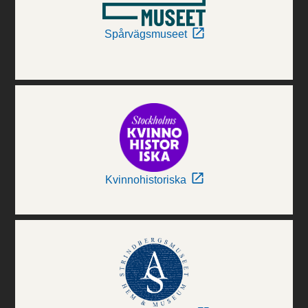
Spårvägsmuseet
Kvinnohistoriska