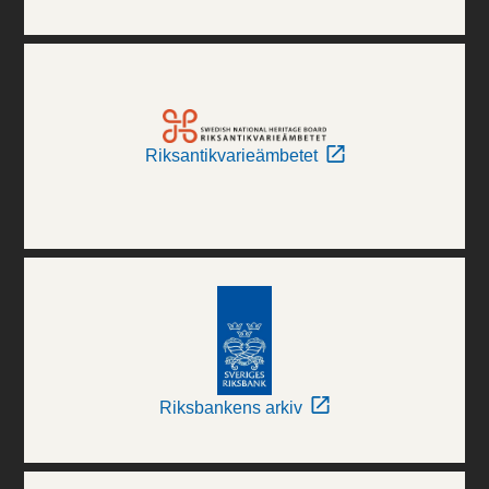
Riksantikvarieämbetet
Riksbankens arkiv