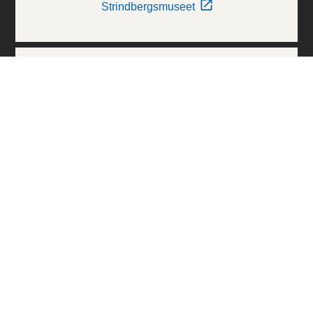
Strindbergsmuseet
Thielska Galleriet
Världskulturmuseerna