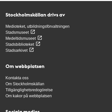
Kontakt
Stockholmskällan
Stockholmskällan drivs av
Medioteket, utbildningsförvaltningen
Stadsmuseet
Medeltidsmuseet
Stadsbiblioteket
Stadsarkivet
Om webbplatsen
Kontakta oss
Om Stockholmskällan
Tillgänglighetsredogörelse
Om kakor på webbplatsen
Sociala medier