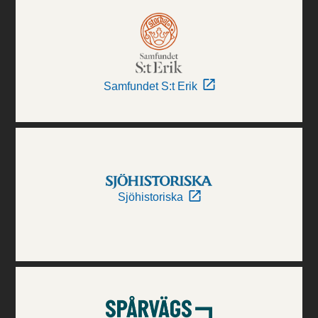
Samfundet S:t Erik
Sjöhistoriska