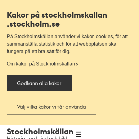
Kakor på stockholmskallan
.stockholm.se
På Stockholmskällan använder vi kakor, cookies, för att
sammanställa statistik och för att webbplatsen ska
fungera på ett bra sätt för dig.
Om kakor på Stockholmskällan
Godkänn alla kakor
Välj vilka kakor vi får använda
Till
Till
Stockholmskällan
navigationen
huvudinnehållet
Historia i ord, ljud och bild