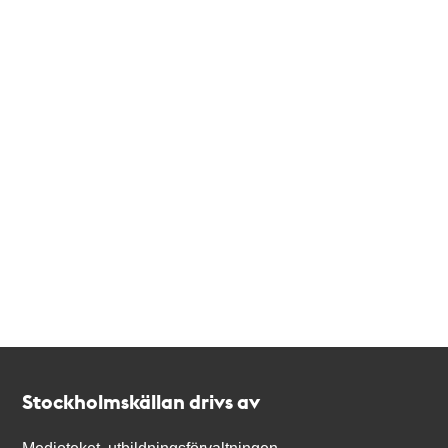
Kontakt
Stockholmskällan
Stockholmskällan drivs av