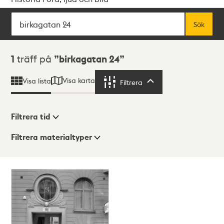
Sök
Fritextsök
Sök
Sökresultat
1
träff på
birkagatan 24
Visa karta
Visa lista
Filtrera
Filtrera
Filtrera tid
Filtrera materialtyper
Visningsläge
Totalt
1
träffar
Lista
Karta