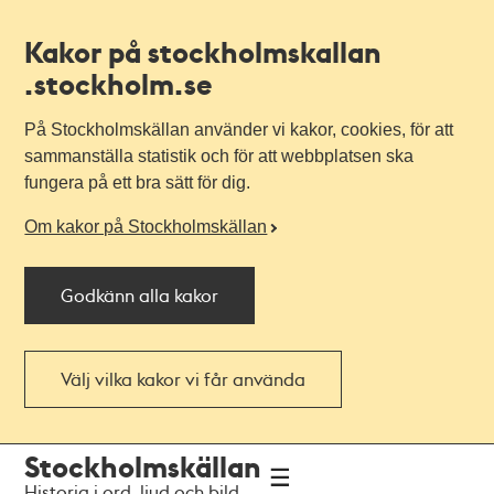
Kakor på stockholmskallan
.stockholm.se
På Stockholmskällan använder vi kakor, cookies, för att
sammanställa statistik och för att webbplatsen ska
fungera på ett bra sätt för dig.
Om kakor på Stockholmskällan
Godkänn alla kakor
Välj vilka kakor vi får använda
Till
Till
Stockholmskällan
navigationen
huvudinnehållet
Historia i ord, ljud och bild