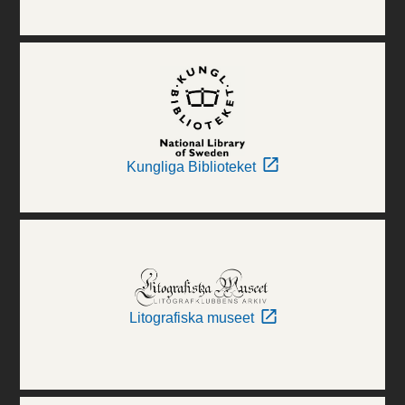
Kungliga Biblioteket
Litografiska museet