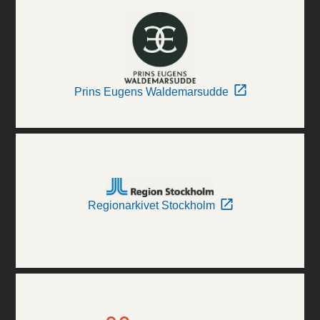
Prins Eugens Waldemarsudde
Regionarkivet Stockholm