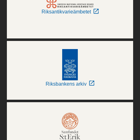
Riksantikvarieämbetet
Riksbankens arkiv