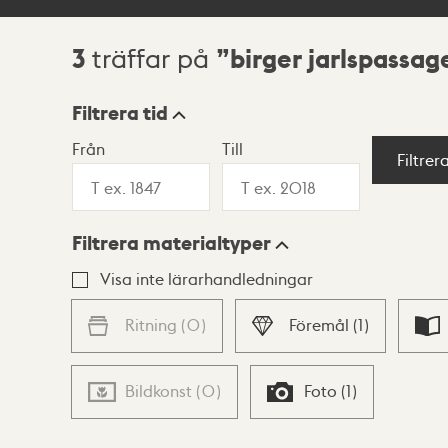
3
birger jarlspassag
träffar på
Sökresultat
Filtrera tid
Från
Till
Visningsläge
Filtrer
Filtrera materialtyper
Lista
Karta
Visa inte lärarhandledningar
Ritning
(
0
)
Föremål
(
1
)
Bildkonst
(
0
)
Foto
(
1
)