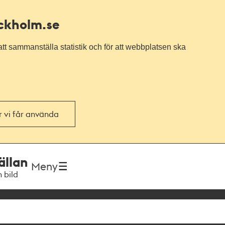
ockholm.se
tt sammanställa statistik och för att webbplatsen ska
or vi får använda
ällan
Meny
h bild