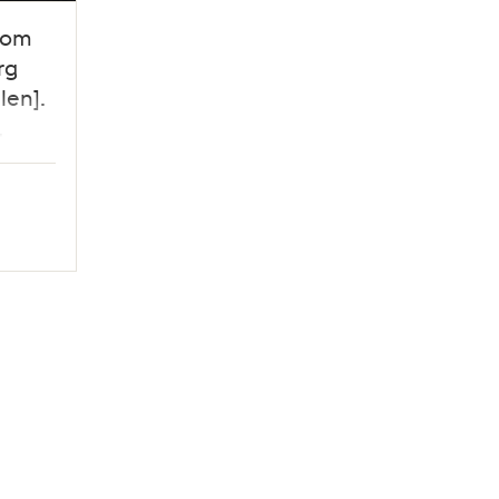
som
rg
len].
,