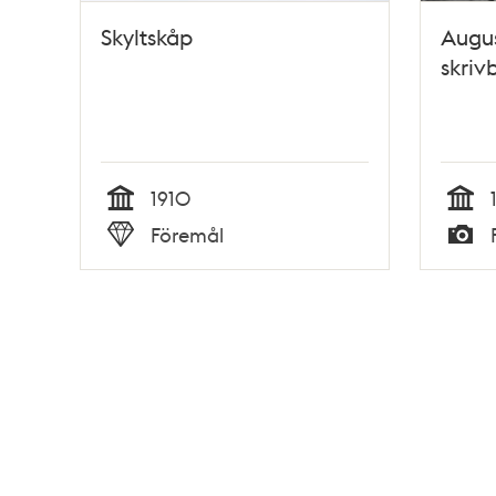
Skyltskåp
Augus
skriv
1910
Tid
Tid
Föremål
Typ
Typ