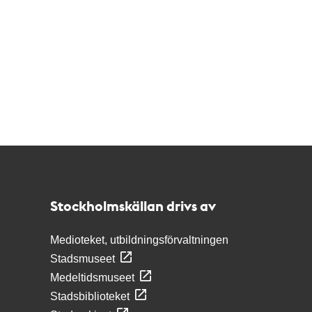
Kontakt
Stockholmskällan
Stockholmskällan drivs av
Medioteket, utbildningsförvaltningen
Stadsmuseet
Medeltidsmuseet
Stadsbiblioteket