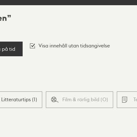
en
Visa innehåll utan tidsangivelse
a på tid
Litteraturtips
(
1
)
Film & rörlig bild
(
0
)
T