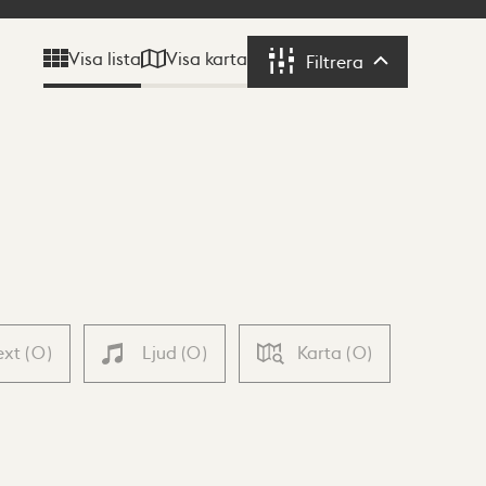
Visa karta
Visa lista
Filtrera
Filtrera
ext
(
0
)
Ljud
(
0
)
Karta
(
0
)