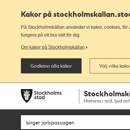
Kakor på stockholmskallan
.st
På Stockholmskällan använder vi kakor, cookies, för a
fungera på ett bra sätt för dig.
Om kakor på Stockholmskällan
Godkänn alla kakor
Välj vilka kak
Till
Till
Stockholmsk
navigationen
huvudinnehållet
Historia i ord, ljud oc
Sök
Fritextsök