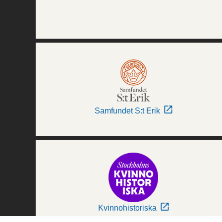
Samfundet S:t Erik
Kvinnohistoriska