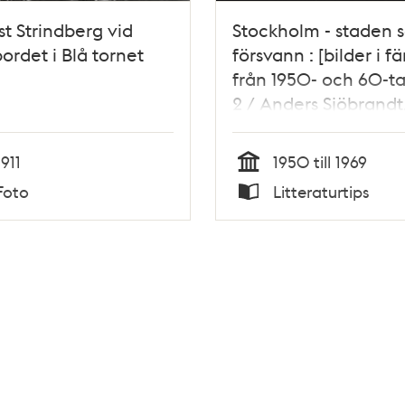
t Strindberg vid
Stockholm - staden 
bordet i Blå tornet
försvann : [bilder i fä
från 1950- och 60-ta
2 / Anders Sjöbrandt
Björn Sylvén
1911
1950 till 1969
Tid
Foto
Litteraturtips
Typ