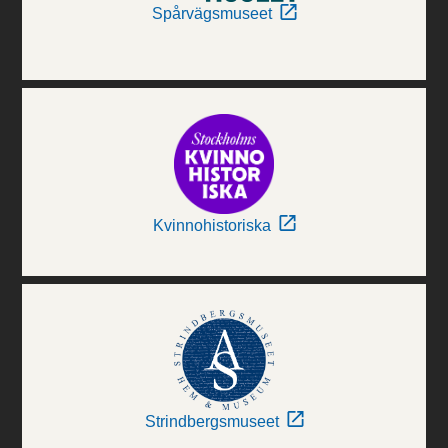
Spårvägsmuseet
Kvinnohistoriska
Strindbergsmuseet