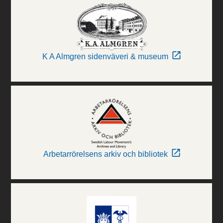
K A Almgren sidenväveri & museum
Arbetarrörelsens arkiv och bibliotek