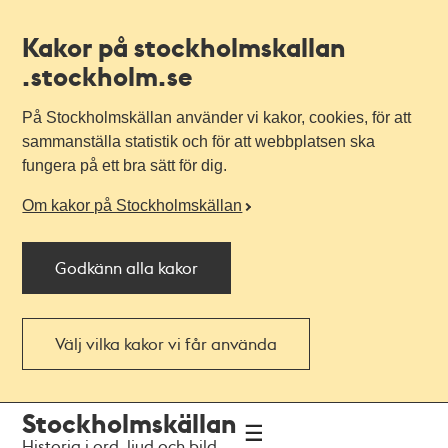
Kakor på stockholmskallan
.stockholm.se
På Stockholmskällan använder vi kakor, cookies, för att
sammanställa statistik och för att webbplatsen ska
fungera på ett bra sätt för dig.
Om kakor på Stockholmskällan
Godkänn alla kakor
Välj vilka kakor vi får använda
Till
Till
Stockholmskällan
navigationen
huvudinnehållet
Historia i ord, ljud och bild