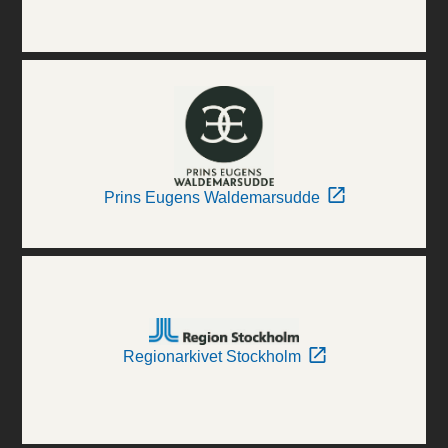
Prins Eugens Waldemarsudde
Regionarkivet Stockholm