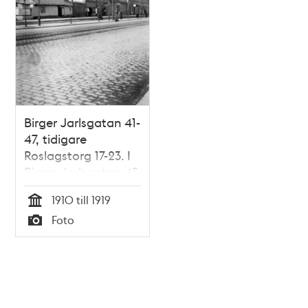
Birger Jarlsgatan 41-
47, tidigare
Roslagstorg 17-23. I
Birger Jarlsgatan 43
ligger Boråsbodens
1910 till 1919
beklädnadsaffär
Tid
Foto
med försäljning av
Typ
ex. ""mans och
ynglinga kostymer""
och ""elghuds
handskar""