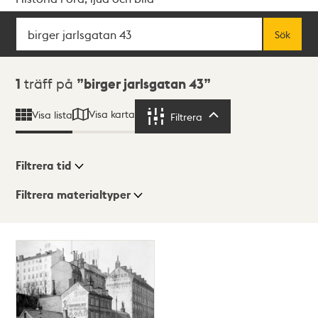
Sök
Fritextsök
Sök
Sökresultat
1
träff på
birger jarlsgatan 43
Visa karta
Visa lista
Filtrera
Filtrera
Filtrera tid
Filtrera materialtyper
Visningsläge
Totalt
1
träffar
Lista
Karta