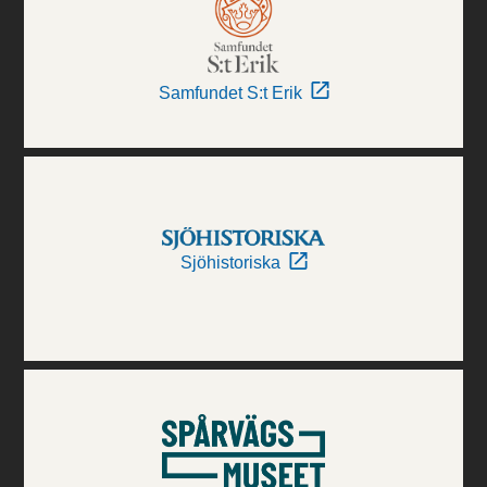
Samfundet S:t Erik
Sjöhistoriska