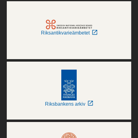
Riksantikvarieämbetet
Riksbankens arkiv