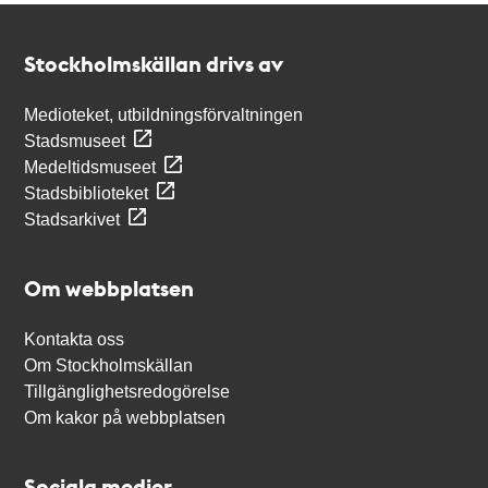
Kontakt
Stockholmskällan
Stockholmskällan drivs av
Medioteket, utbildningsförvaltningen
Stadsmuseet
Medeltidsmuseet
Stadsbiblioteket
Stadsarkivet
Om webbplatsen
Kontakta oss
Om Stockholmskällan
Tillgänglighetsredogörelse
Om kakor på webbplatsen
Sociala medier