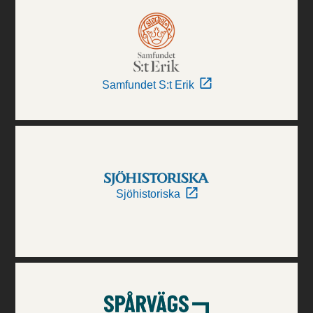
Samfundet S:t Erik
Sjöhistoriska