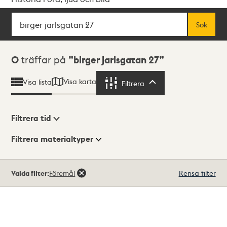
Sök
Fritextsök
Sök
Sökresultat
0
träffar på
birger jarlsgatan 27
Visa karta
Visa lista
Filtrera
Filtrera
Filtrera tid
Filtrera materialtyper
Visningsläge
Totalt
Valda filter:
Föremål
Rensa filter
0
träffar
Lista
Karta