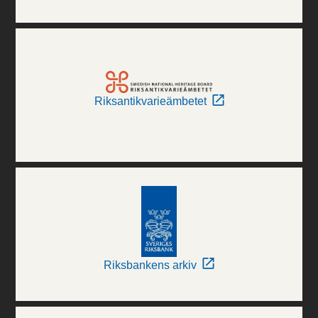
Riksantikvarieämbetet
Riksbankens arkiv