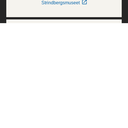
Strindbergsmuseet
Thielska Galleriet
Världskulturmuseerna