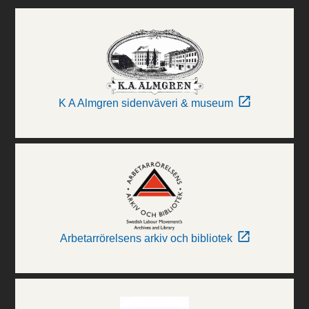
K A Almgren sidenväveri & museum
Arbetarrörelsens arkiv och bibliotek