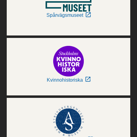
Spårvägsmuseet
Kvinnohistoriska