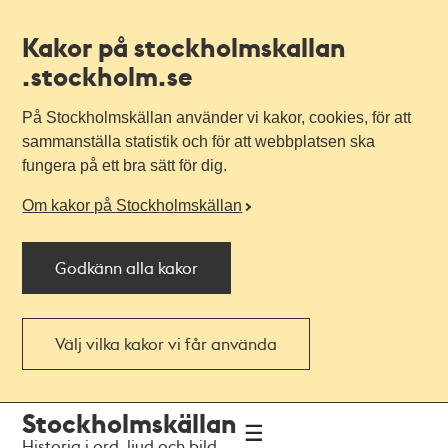
Kakor på stockholmskallan
.stockholm.se
På Stockholmskällan använder vi kakor, cookies, för att
sammanställa statistik och för att webbplatsen ska
fungera på ett bra sätt för dig.
Om kakor på Stockholmskällan
Godkänn alla kakor
Välj vilka kakor vi får använda
Till
Till
Stockholmskällan
navigationen
huvudinnehållet
Historia i ord, ljud och bild