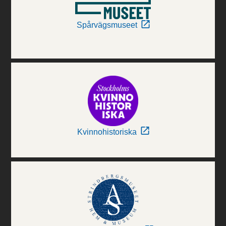
Spårvägsmuseet
Kvinnohistoriska