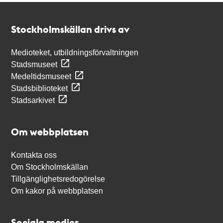
Kontakt
Stockholmskällan
Stockholmskällan drivs av
Medioteket, utbildningsförvaltningen
Stadsmuseet
Medeltidsmuseet
Stadsbiblioteket
Stadsarkivet
Om webbplatsen
Kontakta oss
Om Stockholmskällan
Tillgänglighetsredogörelse
Om kakor på webbplatsen
Sociala medier