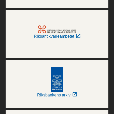
Riksantikvarieämbetet
Riksbankens arkiv