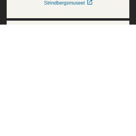
Strindbergsmuseet
Thielska Galleriet
Världskulturmuseerna