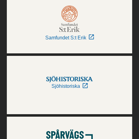
Samfundet S:t Erik
Sjöhistoriska