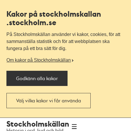
Kakor på stockholmskallan
.stockholm.se
På Stockholmskällan använder vi kakor, cookies, för att
sammanställa statistik och för att webbplatsen ska
fungera på ett bra sätt för dig.
Om kakor på Stockholmskällan
Godkänn alla kakor
Välj vilka kakor vi får använda
Till
Till
Stockholmskällan
navigationen
huvudinnehållet
Historia i ord, ljud och bild