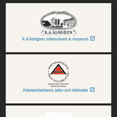
K A Almgren sidenväveri & museum
Arbetarrörelsens arkiv och bibliotek