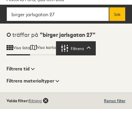
Sök
Fritextsök
Sök
Sökresultat
0
träffar på
birger jarlsgatan 27
Visa karta
Visa lista
Filtrera
Filtrera
Filtrera tid
Filtrera materialtyper
Visningsläge
Totalt
Valda filter:
Ritning
Rensa filter
0
träffar
Lista
Karta