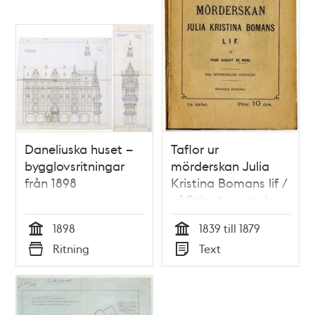
Daneliuska huset –
Taflor ur
bygglovsritningar
mörderskan Julia
från 1898
Kristina Bomans lif /
af Pehr August de
Maré
1898
1839 till 1879
Tid
Tid
Ritning
Text
Typ
Typ