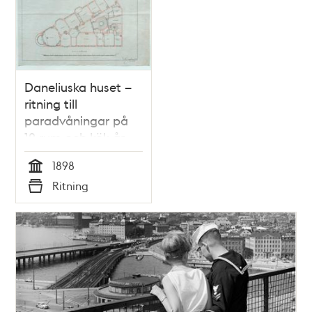
Daneliuska huset –
ritning till
paradvåningar på
12 rum och kök år
1898
1898
Tid
Ritning
Typ