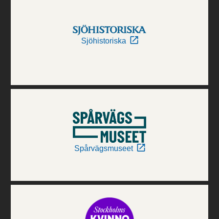
Sjöhistoriska
Spårvägsmuseet