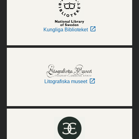
Kungliga Biblioteket
Litografiska museet