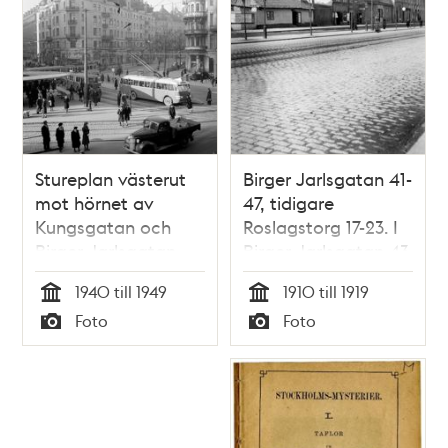
Stureplan västerut
Birger Jarlsgatan 41-
mot hörnet av
47, tidigare
Kungsgatan och
Roslagstorg 17-23. I
Birger Jarlsgatan
Birger Jarlsgatan 43
ligger Boråsbodens
1940 till 1949
1910 till 1919
beklädnadsaffär
Tid
Tid
Foto
Foto
med försäljning av
Typ
Typ
ex. ""mans och
ynglinga kostymer""
och ""elghuds
handskar""