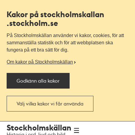
Kakor på stockholmskallan
.stockholm.se
På Stockholmskällan använder vi kakor, cookies, för att
sammanställa statistik och för att webbplatsen ska
fungera på ett bra sätt för dig.
Om kakor på Stockholmskällan
Godkänn alla kakor
Välj vilka kakor vi får använda
Till
Till
Stockholmskällan
navigationen
huvudinnehållet
Historia i ord, ljud och bild