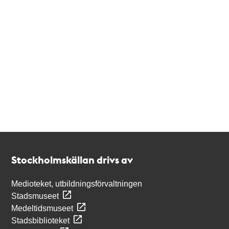
Kontakt
Stockholmskällan
Stockholmskällan drivs av
Medioteket, utbildningsförvaltningen
Stadsmuseet
Medeltidsmuseet
Stadsbiblioteket