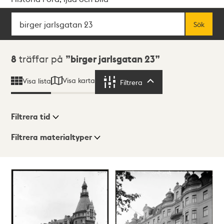
Sök
Fritextsök
Sök
Sökresultat
8
träffar på
birger jarlsgatan 23
Visa karta
Visa lista
Filtrera
Filtrera
Filtrera tid
Filtrera materialtyper
Visningsläge
Totalt
8
träffar
Lista
Karta