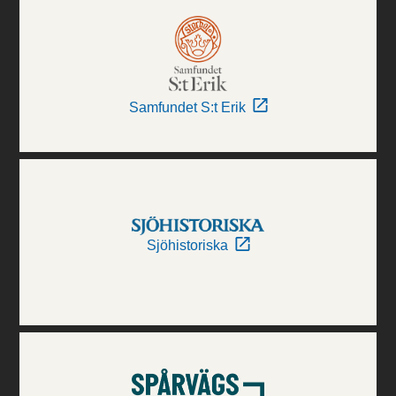
Samfundet S:t Erik
Sjöhistoriska