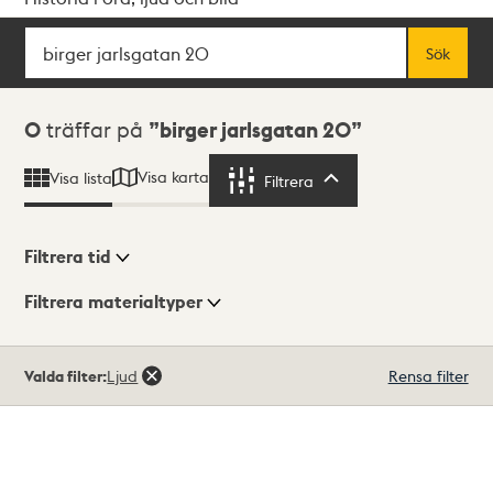
Sök
Fritextsök
Sök
Sökresultat
0
träffar på
birger jarlsgatan 20
Visa karta
Visa lista
Filtrera
Filtrera
Filtrera tid
Filtrera materialtyper
Visningsläge
Totalt
Valda filter:
Ljud
Rensa filter
0
träffar
Lista
Karta