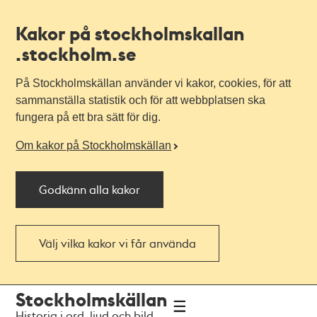
Kakor på stockholmskallan
.stockholm.se
På Stockholmskällan använder vi kakor, cookies, för att
sammanställa statistik och för att webbplatsen ska
fungera på ett bra sätt för dig.
Om kakor på Stockholmskällan
Godkänn alla kakor
Välj vilka kakor vi får använda
Till
Till
Stockholmskällan
navigationen
huvudinnehållet
Historia i ord, ljud och bild