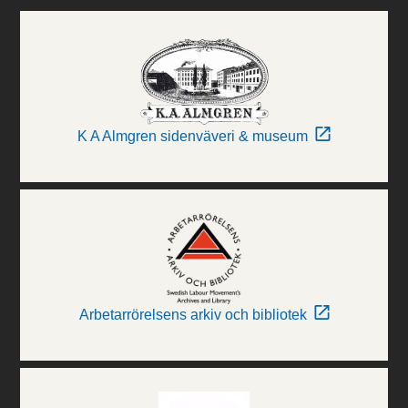
K A Almgren sidenväveri & museum
Arbetarrörelsens arkiv och bibliotek