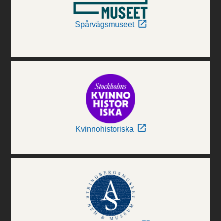
Spårvägsmuseet
Kvinnohistoriska