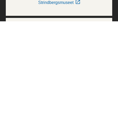
Strindbergsmuseet
Thielska Galleriet
Världskulturmuseerna