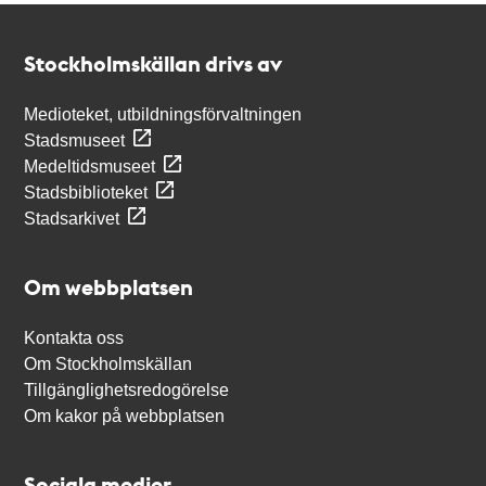
Kontakt
Stockholmskällan
Stockholmskällan drivs av
Medioteket, utbildningsförvaltningen
Stadsmuseet
Medeltidsmuseet
Stadsbiblioteket
Stadsarkivet
Om webbplatsen
Kontakta oss
Om Stockholmskällan
Tillgänglighetsredogörelse
Om kakor på webbplatsen
Sociala medier