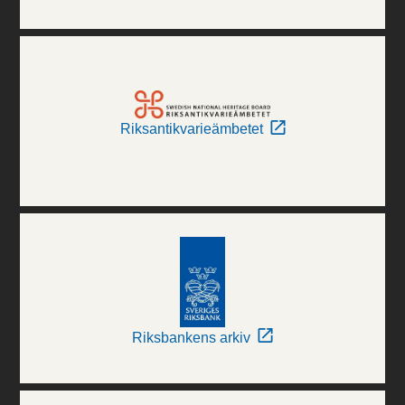
Riksantikvarieämbetet
Riksbankens arkiv