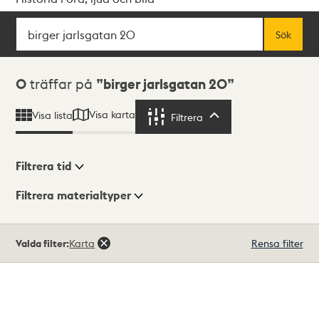
Sök
Fritextsök
Sök
Sökresultat
0
träffar på
birger jarlsgatan 20
Visa karta
Visa lista
Filtrera
Filtrera
Filtrera tid
Filtrera materialtyper
Visningsläge
Totalt
Valda filter:
Karta
Rensa filter
0
träffar
Lista
Karta