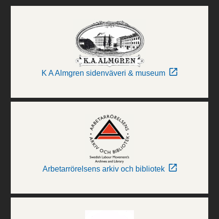
K A Almgren sidenväveri & museum
Arbetarrörelsens arkiv och bibliotek