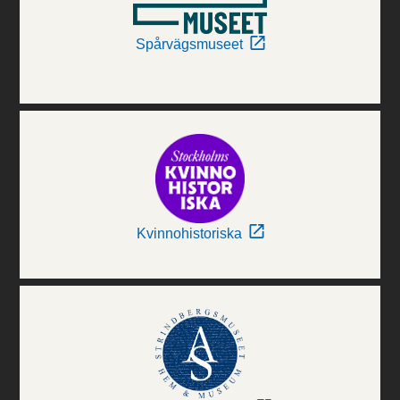
Spårvägsmuseet
Kvinnohistoriska