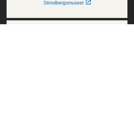
Strindbergsmuseet
Thielska Galleriet
Världskulturmuseerna