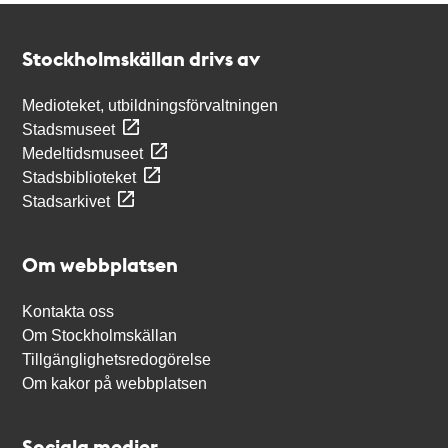
Kontakt
Stockholmskällan
Stockholmskällan drivs av
Medioteket, utbildningsförvaltningen
Stadsmuseet
Medeltidsmuseet
Stadsbiblioteket
Stadsarkivet
Om webbplatsen
Kontakta oss
Om Stockholmskällan
Tillgänglighetsredogörelse
Om kakor på webbplatsen
Sociala medier