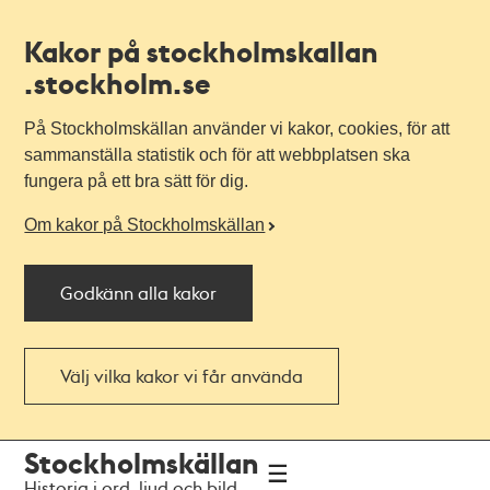
Kakor på stockholmskallan
.stockholm.se
På Stockholmskällan använder vi kakor, cookies, för att
sammanställa statistik och för att webbplatsen ska
fungera på ett bra sätt för dig.
Om kakor på Stockholmskällan
Godkänn alla kakor
Välj vilka kakor vi får använda
Till
Till
Stockholmskällan
navigationen
huvudinnehållet
Historia i ord, ljud och bild