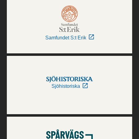
Samfundet S:t Erik
Sjöhistoriska