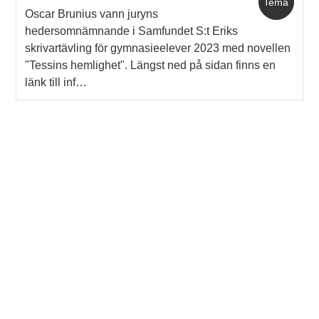
Tema
Oscar Brunius vann juryns
hedersomnämnande i Samfundet S:t Eriks
skrivartävling för gymnasieelever 2023 med novellen
"Tessins hemlighet". Längst ned på sidan finns en
länk till inf…