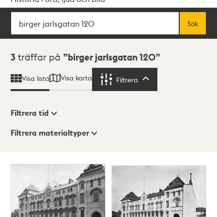
Sök
Fritextsök
Sök
Sökresultat
3
träffar på
birger jarlsgatan 120
Visa karta
Visa lista
Filtrera
Filtrera
Filtrera tid
Filtrera materialtyper
Visningsläge
Totalt
3
träffar
Lista
Karta