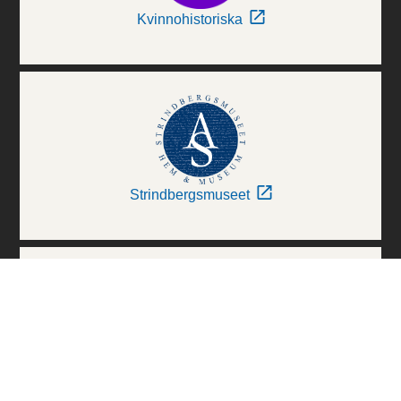
Kvinnohistoriska
Strindbergsmuseet
Thielska Galleriet