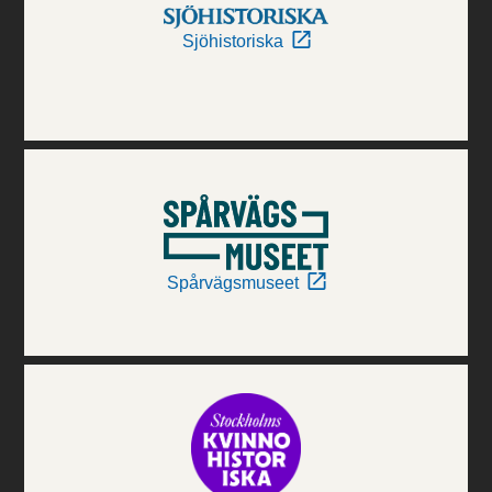
Sjöhistoriska
Spårvägsmuseet