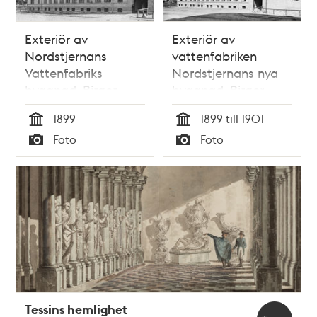
Exteriör av
Exteriör av
Nordstjernans
vattenfabriken
Vattenfabriks
Nordstjernans nya
byggnad. Birger
byggnad. Birger
Jarlsgatan 120
Jarlsgatan 120
1899
1899 till 1901
Tid
Tid
Foto
Foto
Typ
Typ
Tessins hemlighet