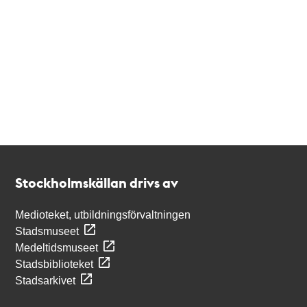
Kontakt
Stockholmskällan
Stockholmskällan drivs av
Medioteket, utbildningsförvaltningen
Stadsmuseet
Medeltidsmuseet
Stadsbiblioteket
Stadsarkivet