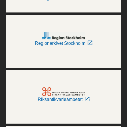
Regionarkivet Stockholm
Riksantikvarieämbetet