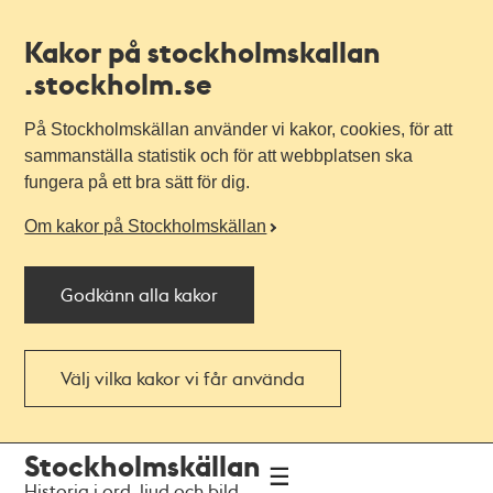
Kakor på stockholmskallan
.stockholm.se
På Stockholmskällan använder vi kakor, cookies, för att
sammanställa statistik och för att webbplatsen ska
fungera på ett bra sätt för dig.
Om kakor på Stockholmskällan
Godkänn alla kakor
Välj vilka kakor vi får använda
Till
Till
Stockholmskällan
navigationen
huvudinnehållet
Historia i ord, ljud och bild