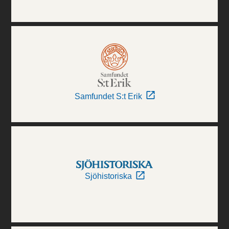
Samfundet S:t Erik
Sjöhistoriska