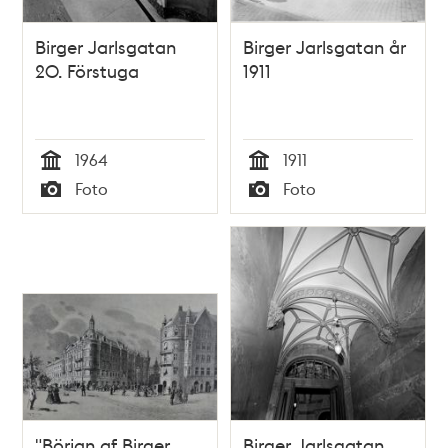
Birger Jarlsgatan
Birger Jarlsgatan år
20. Förstuga
1911
1964
1911
Tid
Tid
Foto
Foto
Typ
Typ
"Början af Birger
Birger Jarlsgatan