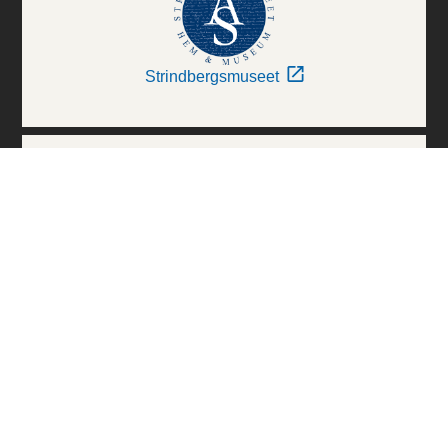
Strindbergsmuseet
Thielska Galleriet
Världskulturmuseerna