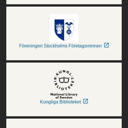
Föreningen Stockholms Företagsminnen
Kungliga Biblioteket