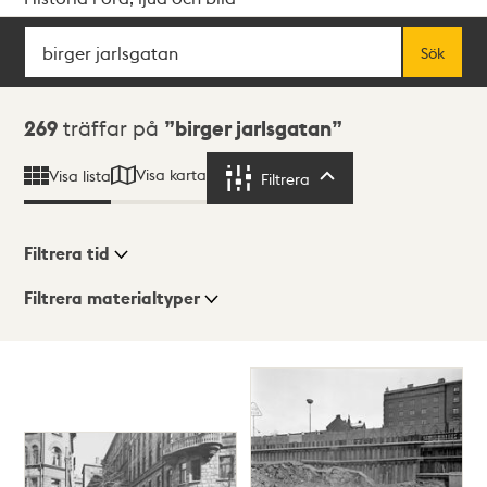
Sök
Fritextsök
Sök
Sökresultat
269
träffar på
birger jarlsgatan
Visa karta
Visa lista
Filtrera
Filtrera
Filtrera tid
Filtrera materialtyper
Visningsläge
Totalt
269
träffar
Lista
Karta