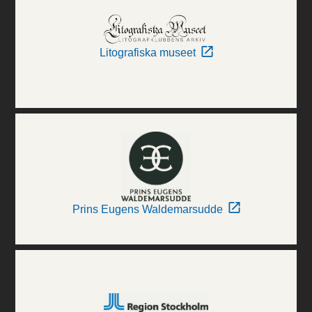
Litografiska museet
Prins Eugens Waldemarsudde