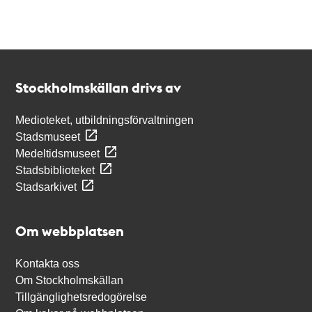
Kontakt
Stockholmskällan
Stockholmskällan drivs av
Medioteket, utbildningsförvaltningen
Stadsmuseet
Medeltidsmuseet
Stadsbiblioteket
Stadsarkivet
Om webbplatsen
Kontakta oss
Om Stockholmskällan
Tillgänglighetsredogörelse