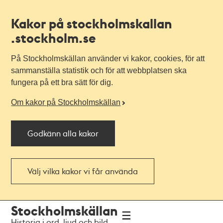
Kakor på stockholmskallan
.stockholm.se
På Stockholmskällan använder vi kakor, cookies, för att
sammanställa statistik och för att webbplatsen ska
fungera på ett bra sätt för dig.
Om kakor på Stockholmskällan
Godkänn alla kakor
Välj vilka kakor vi får använda
Till
Till
Stockholmskällan
navigationen
huvudinnehållet
Historia i ord, ljud och bild