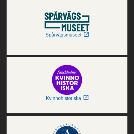
Spårvägsmuseet
Kvinnohistoriska