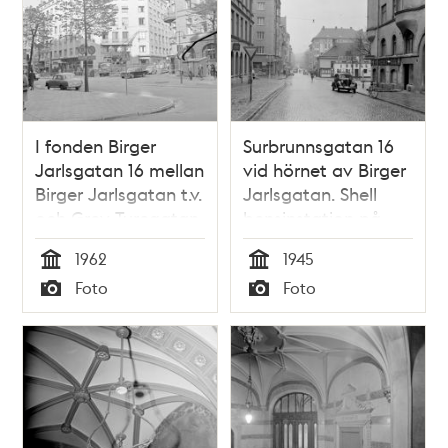
I fonden Birger
Surbrunnsgatan 16
Jarlsgatan 16 mellan
vid hörnet av Birger
Birger Jarlsgatan t.v.
Jarlsgatan. Shell
och Grev Turegatan
bensinstation på
Birger Jarlsgatan 87
1962
1945
Tid
Tid
Foto
Foto
Typ
Typ