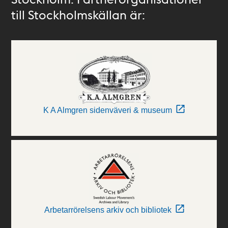
till Stockholmskällan är:
K A Almgren sidenväveri & museum
Arbetarrörelsens arkiv och bibliotek