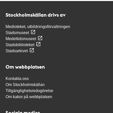
Kontakt
Stockholmskällan
Stockholmskällan drivs av
Medioteket, utbildningsförvaltningen
Stadsmuseet
Medeltidsmuseet
Stadsbiblioteket
Stadsarkivet
Om webbplatsen
Kontakta oss
Om Stockholmskällan
Tillgänglighetsredogörelse
Om kakor på webbplatsen
Sociala medier