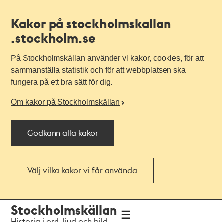
Kakor på stockholmskallan
.stockholm.se
På Stockholmskällan använder vi kakor, cookies, för att
sammanställa statistik och för att webbplatsen ska
fungera på ett bra sätt för dig.
Om kakor på Stockholmskällan
Godkänn alla kakor
Välj vilka kakor vi får använda
Till
Till
Stockholmskällan
navigationen
huvudinnehållet
Historia i ord, ljud och bild