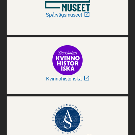
Spårvägsmuseet
Kvinnohistoriska