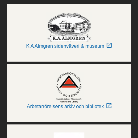
K A Almgren sidenväveri & museum
Arbetarrörelsens arkiv och bibliotek