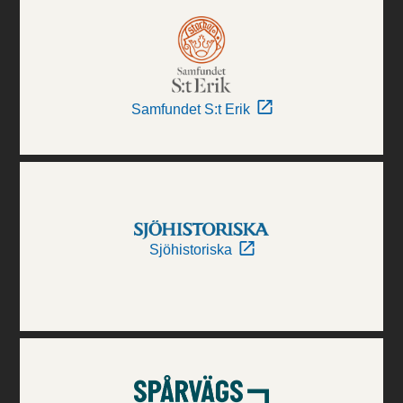
Samfundet S:t Erik
Sjöhistoriska