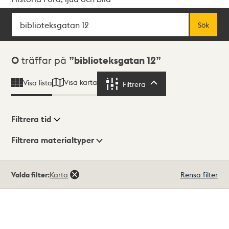
Sök
Fritextsök
Sök
Sökresultat
0
träffar på
biblioteksgatan 12
Visa karta
Visa lista
Filtrera
Filtrera
Filtrera tid
Filtrera materialtyper
Visningsläge
Totalt
Valda filter:
Karta
Rensa filter
0
träffar
Lista
Karta