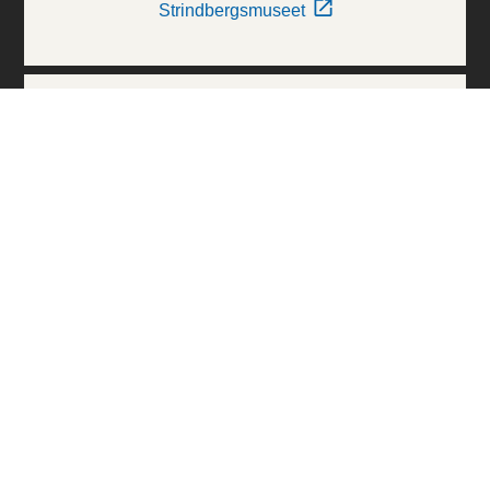
Strindbergsmuseet
Thielska Galleriet
Världskulturmuseerna