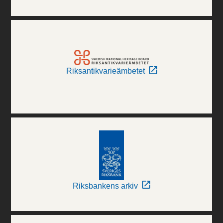
Riksantikvarieämbetet
Riksbankens arkiv