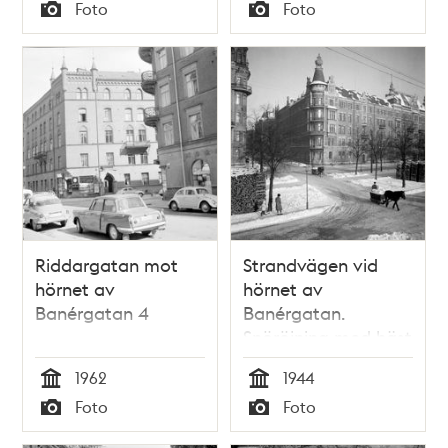
Tid
Tid
Foto
Foto
Typ
Typ
Riddargatan mot
Strandvägen vid
hörnet av
hörnet av
Banérgatan 4
Banérgatan.
Snöröjning med häst
och släde
1962
1944
Tid
Tid
Foto
Foto
Typ
Typ