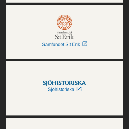
Samfundet S:t Erik
Sjöhistoriska