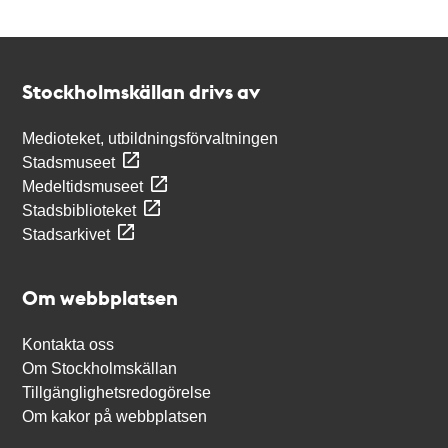
Kontakt
Stockholmskällan
Stockholmskällan drivs av
Medioteket, utbildningsförvaltningen
Stadsmuseet
Medeltidsmuseet
Stadsbiblioteket
Stadsarkivet
Om webbplatsen
Kontakta oss
Om Stockholmskällan
Tillgänglighetsredogörelse
Om kakor på webbplatsen