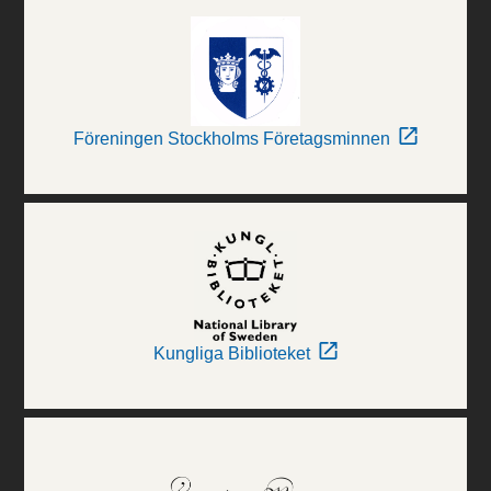
Föreningen Stockholms Företagsminnen
Kungliga Biblioteket