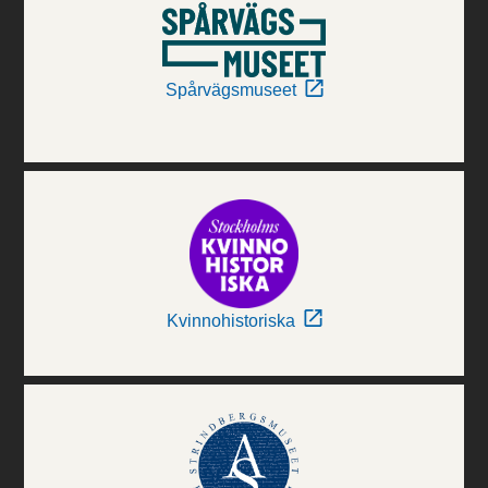
Spårvägsmuseet
Kvinnohistoriska