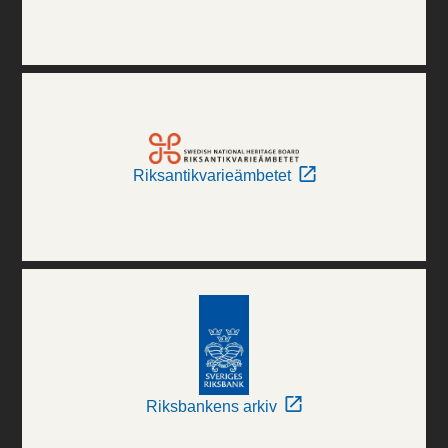
Riksantikvarieämbetet
Riksbankens arkiv