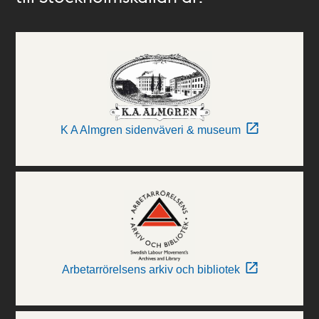
K A Almgren sidenväveri & museum
Arbetarrörelsens arkiv och bibliotek