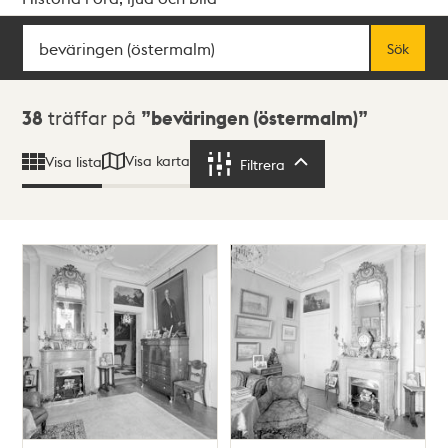
Sök
Fritextsök
Sök
Sökresultat
38
träffar på
beväringen (östermalm)
Visa karta
Visa lista
Filtrera
Filtrera