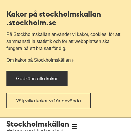
Kakor på stockholmskallan
.stockholm.se
På Stockholmskällan använder vi kakor, cookies, för att
sammanställa statistik och för att webbplatsen ska
fungera på ett bra sätt för dig.
Om kakor på Stockholmskällan
Godkänn alla kakor
Välj vilka kakor vi får använda
Till
Till
Stockholmskällan
navigationen
huvudinnehållet
Historia i ord, ljud och bild