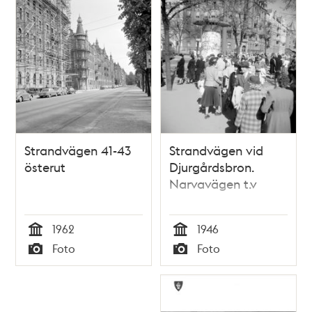
Strandvägen 41-43
Strandvägen vid
österut
Djurgårdsbron.
Narvavägen t.v
1962
1946
Tid
Tid
Foto
Foto
Typ
Typ