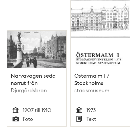
Narvavägen sedd
Östermalm I /
norrut från
Stockholms
Djurgårdsbron
stadsmuseum
1907 till 1910
1973
Tid
Tid
Foto
Text
Typ
Typ