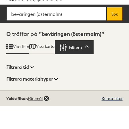
Sök
Fritextsök
Sök
Sökresultat
0
träffar på
beväringen (östermalm)
Visa karta
Visa lista
Filtrera
Filtrera
Filtrera tid
Filtrera materialtyper
Visningsläge
Totalt
Valda filter:
Föremål
Rensa filter
0
träffar
Lista
Karta