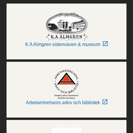
K A Almgren sidenväveri & museum
Arbetarrörelsens arkiv och bibliotek