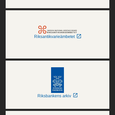
Riksantikvarieämbetet
Riksbankens arkiv