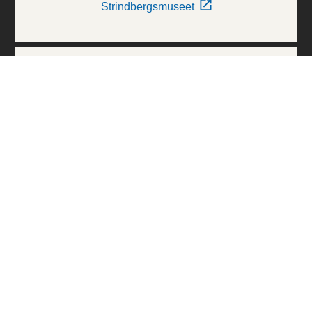
Strindbergsmuseet
Thielska Galleriet
Världskulturmuseerna