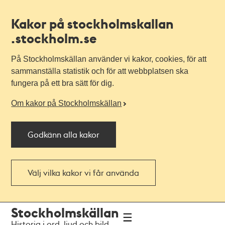
Kakor på stockholmskallan
.stockholm.se
På Stockholmskällan använder vi kakor, cookies, för att
sammanställa statistik och för att webbplatsen ska
fungera på ett bra sätt för dig.
Om kakor på Stockholmskällan
Godkänn alla kakor
Välj vilka kakor vi får använda
Till
Till
Stockholmskällan
navigationen
huvudinnehållet
Historia i ord, ljud och bild