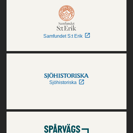
Samfundet S:t Erik
Sjöhistoriska