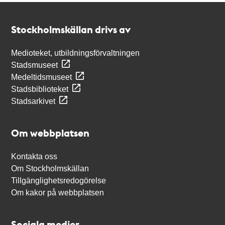
Kontakt
Stockholmskällan
Stockholmskällan drivs av
Medioteket, utbildningsförvaltningen
Stadsmuseet
Medeltidsmuseet
Stadsbiblioteket
Stadsarkivet
Om webbplatsen
Kontakta oss
Om Stockholmskällan
Tillgänglighetsredogörelse
Om kakor på webbplatsen
Sociala medier