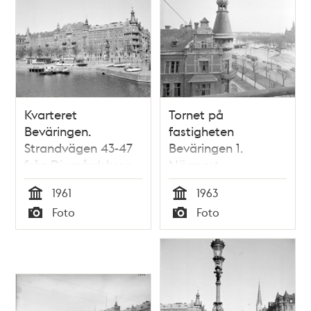
Kvarteret
Tornet på
Beväringen.
fastigheten
Strandvägen 43-47
Beväringen 1.
från Djurgårdsbron
Närmast
Banérgatan 2 och
1961
1963
Strandvägen t.h.
Tid
Tid
Foto
Foto
Typ
Typ