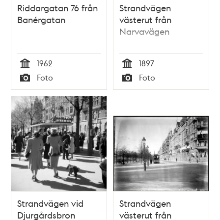
Riddargatan 76 från
Strandvägen
Banérgatan
västerut från
Narvavägen
1962
1897
Tid
Tid
Foto
Foto
Typ
Typ
Strandvägen vid
Strandvägen
Djurgårdsbron
västerut från