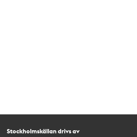
Kontakt
Stockholmskällan
Stockholmskällan drivs av