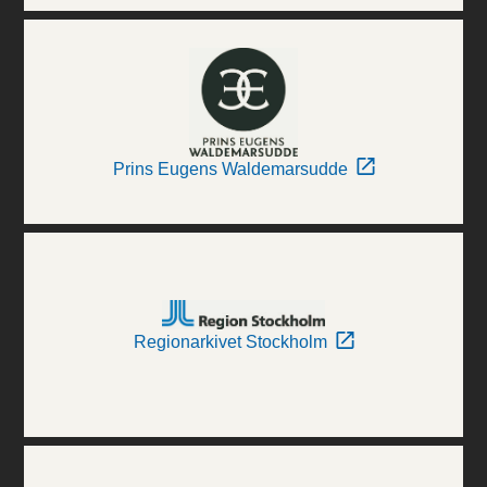
Prins Eugens Waldemarsudde
Regionarkivet Stockholm