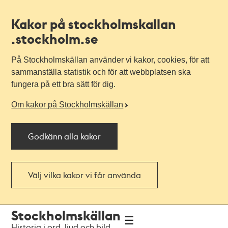
Kakor på stockholmskallan
.stockholm.se
På Stockholmskällan använder vi kakor, cookies, för att
sammanställa statistik och för att webbplatsen ska
fungera på ett bra sätt för dig.
Om kakor på Stockholmskällan
Godkänn alla kakor
Välj vilka kakor vi får använda
Till
Till
Stockholmskällan
navigationen
huvudinnehållet
Historia i ord, ljud och bild