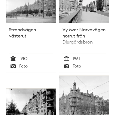
Strandvägen
Vy över Narvavägen
västerut
norrut från
Djurgårdsbron
1910
1961
Tid
Tid
Foto
Foto
Typ
Typ