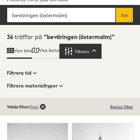
Sök
Fritextsök
Sök
Sökresultat
36
träffar på
beväringen (östermalm)
Visa karta
Visa lista
Filtrera
Filtrera
Filtrera tid
Filtrera materialtyper
Visningsläge
Totalt
Valda filter:
Foto
Rensa filter
36
träffar
Lista
Karta