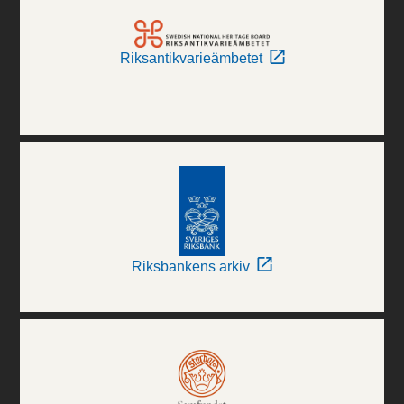
Riksantikvarieämbetet
Riksbankens arkiv