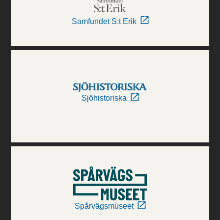
Samfundet S:t Erik
Sjöhistoriska
Spårvägsmuseet