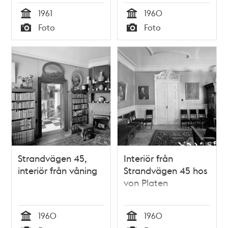
1961
1960
Tid
Tid
Foto
Foto
Typ
Typ
Strandvägen 45,
Interiör från
interiör från våning
Strandvägen 45 hos
von Platen
1960
1960
Tid
Tid