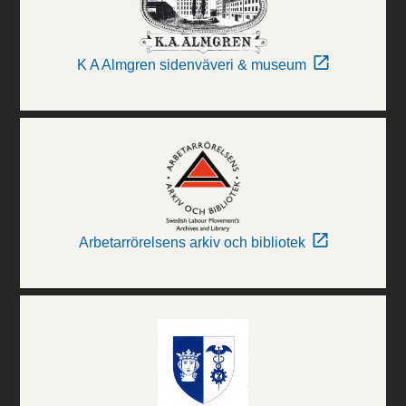
K A Almgren sidenväveri & museum
Arbetarrörelsens arkiv och bibliotek