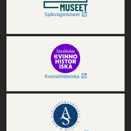
Spårvägsmuseet
Kvinnohistoriska