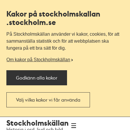
Kakor på stockholmskallan
.stockholm.se
På Stockholmskällan använder vi kakor, cookies, för att
sammanställa statistik och för att webbplatsen ska
fungera på ett bra sätt för dig.
Om kakor på Stockholmskällan
Godkänn alla kakor
Välj vilka kakor vi får använda
Till
Till
Stockholmskällan
navigationen
huvudinnehållet
Historia i ord, ljud och bild