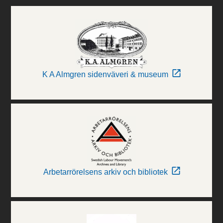
K A Almgren sidenväveri & museum
Arbetarrörelsens arkiv och bibliotek