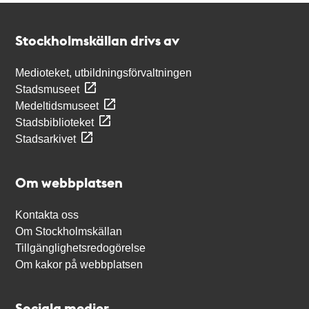
Kontakt
Stockholmskällan
Stockholmskällan drivs av
Medioteket, utbildningsförvaltningen
Stadsmuseet
Medeltidsmuseet
Stadsbiblioteket
Stadsarkivet
Om webbplatsen
Kontakta oss
Om Stockholmskällan
Tillgänglighetsredogörelse
Om kakor på webbplatsen
Sociala medier