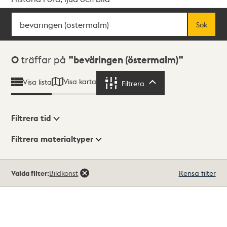
Sök
Fritextsök
Sök
Sökresultat
0
träffar på
beväringen (östermalm)
Visa karta
Visa lista
Filtrera
Filtrera
Filtrera tid
Filtrera materialtyper
Visningsläge
Totalt
Valda filter:
Bildkonst
Rensa filter
0
träffar
Lista
Karta