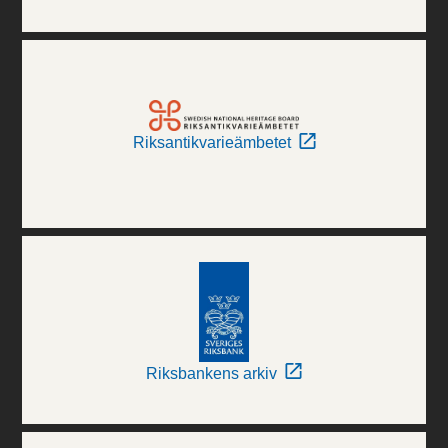
Riksantikvarieämbetet
Riksbankens arkiv