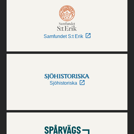
Samfundet S:t Erik
Sjöhistoriska