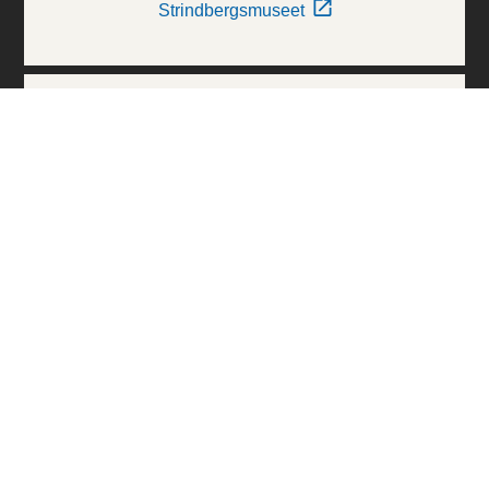
Strindbergsmuseet
Thielska Galleriet
Världskulturmuseerna