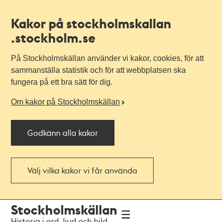
Kakor på stockholmskallan
.stockholm.se
På Stockholmskällan använder vi kakor, cookies, för att
sammanställa statistik och för att webbplatsen ska
fungera på ett bra sätt för dig.
Om kakor på Stockholmskällan
Godkänn alla kakor
Välj vilka kakor vi får använda
Till
Till
Stockholmskällan
navigationen
huvudinnehållet
Historia i ord, ljud och bild