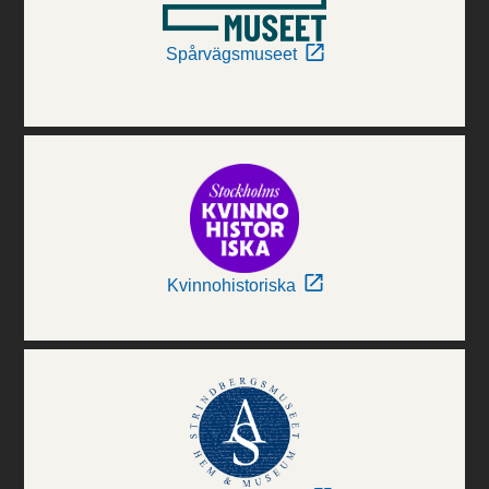
Spårvägsmuseet
Kvinnohistoriska