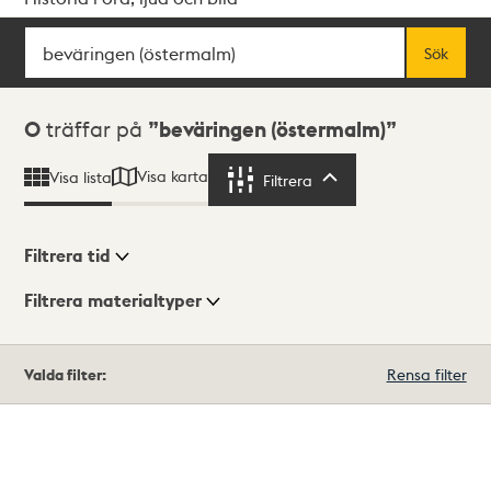
Sök
Fritextsök
Sök
Sökresultat
0
träffar på
beväringen (östermalm)
Visa karta
Visa lista
Filtrera
Filtrera
Filtrera tid
Filtrera materialtyper
Visningsläge
Totalt
Valda filter:
Rensa filter
0
träffar
Lista
Karta