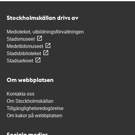
Kontakt
Stockholmskällan
Stockholmskällan drivs av
Medioteket, utbildningsförvaltningen
Stadsmuseet
Medeltidsmuseet
Stadsbiblioteket
Stadsarkivet
Om webbplatsen
Kontakta oss
Om Stockholmskällan
Tillgänglighetsredogörelse
Om kakor på webbplatsen
Sociala medier