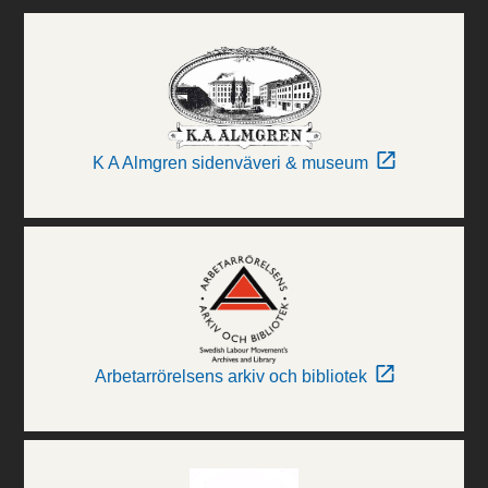
K A Almgren sidenväveri & museum
Arbetarrörelsens arkiv och bibliotek