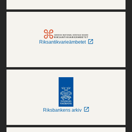
Riksantikvarieämbetet
Riksbankens arkiv