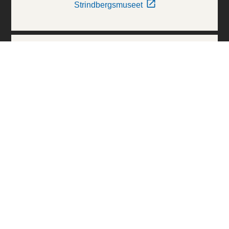
Strindbergsmuseet
Thielska Galleriet
Världskulturmuseerna