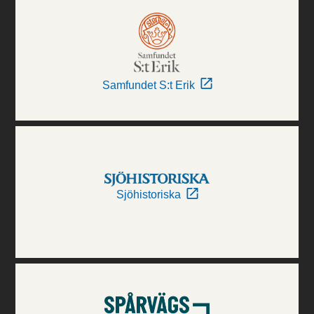
Samfundet S:t Erik
Sjöhistoriska