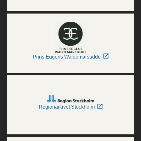
Prins Eugens Waldemarsudde
Regionarkivet Stockholm