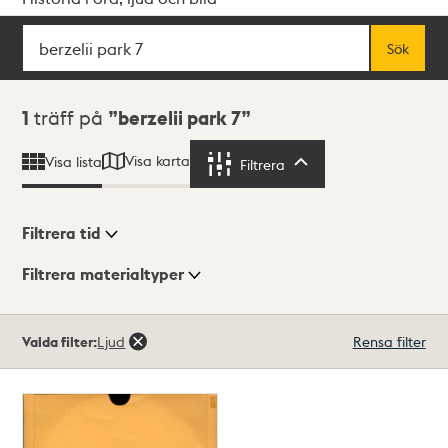
Sök
Fritextsök
Sök
Sökresultat
1
träff på
berzelii park 7
Visa karta
Visa lista
Filtrera
Filtrera
Filtrera tid
Filtrera materialtyper
Visningsläge
Totalt
Valda filter:
Ljud
Rensa filter
1
träffar
Lista
Karta