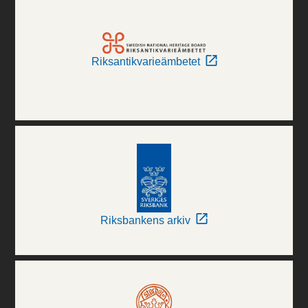
Riksantikvarieämbetet
Riksbankens arkiv