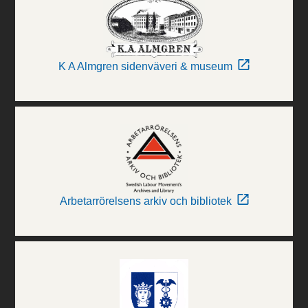
K A Almgren sidenväveri & museum
Arbetarrörelsens arkiv och bibliotek