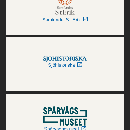
Samfundet S:t Erik
Sjöhistoriska
Spårvägsmuseet