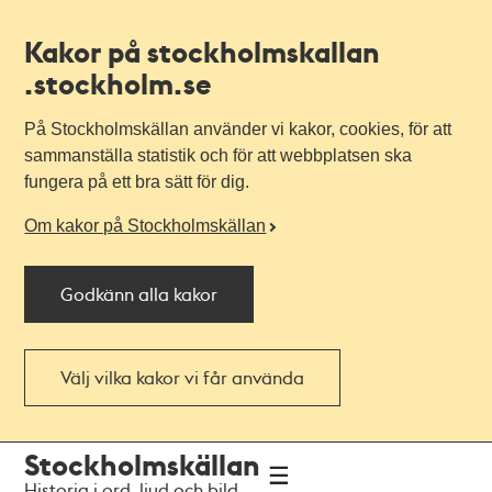
Kakor på stockholmskallan
.stockholm.se
På Stockholmskällan använder vi kakor, cookies, för att
sammanställa statistik och för att webbplatsen ska
fungera på ett bra sätt för dig.
Om kakor på Stockholmskällan
Godkänn alla kakor
Välj vilka kakor vi får använda
Till
Till
Stockholmskällan
navigationen
huvudinnehållet
Historia i ord, ljud och bild