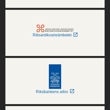
Riksantikvarieämbetet
Riksbankens arkiv