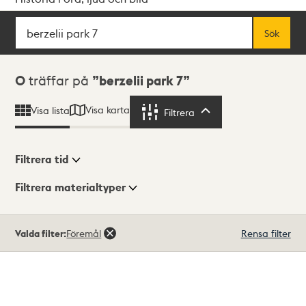
Sök
Fritextsök
Sök
Sökresultat
0
träffar på
berzelii park 7
Visa karta
Visa lista
Filtrera
Filtrera
Filtrera tid
Filtrera materialtyper
Visningsläge
Totalt
Valda filter:
Föremål
Rensa filter
0
träffar
Lista
Karta