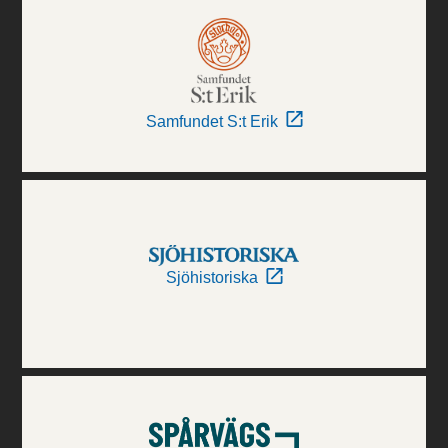
Samfundet S:t Erik
Sjöhistoriska