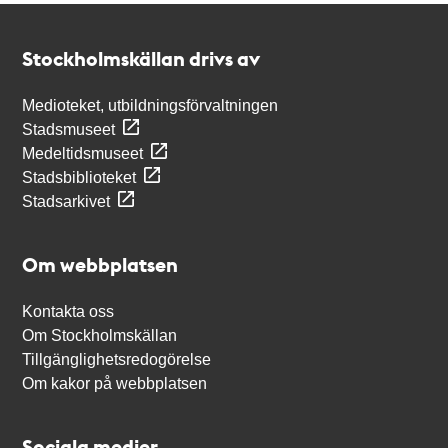
Kontakt
Stockholmskällan
Stockholmskällan drivs av
Medioteket, utbildningsförvaltningen
Stadsmuseet
Medeltidsmuseet
Stadsbiblioteket
Stadsarkivet
Om webbplatsen
Kontakta oss
Om Stockholmskällan
Tillgänglighetsredogörelse
Om kakor på webbplatsen
Sociala medier