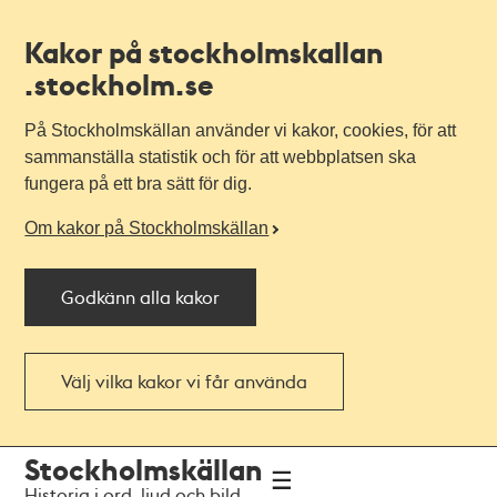
Kakor på stockholmskallan
.stockholm.se
På Stockholmskällan använder vi kakor, cookies, för att
sammanställa statistik och för att webbplatsen ska
fungera på ett bra sätt för dig.
Om kakor på Stockholmskällan
Godkänn alla kakor
Välj vilka kakor vi får använda
Till
Till
Stockholmskällan
navigationen
huvudinnehållet
Historia i ord, ljud och bild