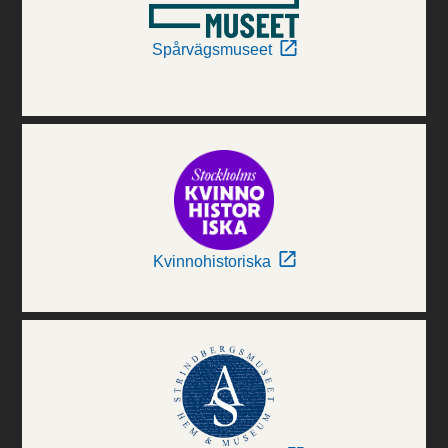
Spårvägsmuseet
Kvinnohistoriska