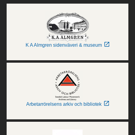
K A Almgren sidenväveri & museum
Arbetarrörelsens arkiv och bibliotek