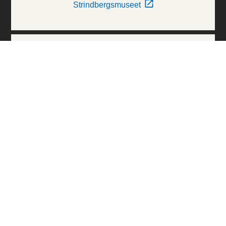
Strindbergsmuseet
Thielska Galleriet
Världskulturmuseerna