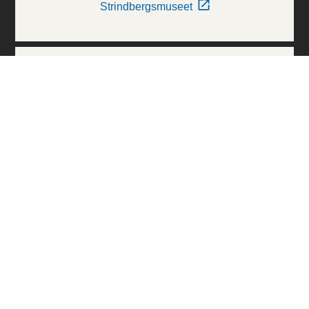
Strindbergsmuseet
Thielska Galleriet
Världskulturmuseerna