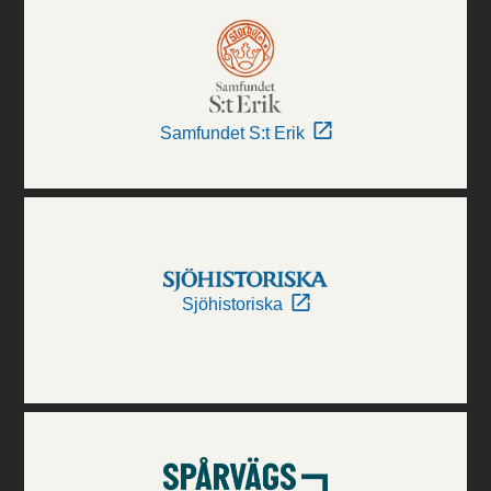
Samfundet S:t Erik
Sjöhistoriska