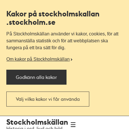
Kakor på stockholmskallan
.stockholm.se
På Stockholmskällan använder vi kakor, cookies, för att
sammanställa statistik och för att webbplatsen ska
fungera på ett bra sätt för dig.
Om kakor på Stockholmskällan
Godkänn alla kakor
Välj vilka kakor vi får använda
Till
Till
Stockholmskällan
navigationen
huvudinnehållet
Historia i ord, ljud och bild