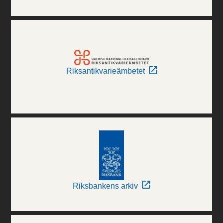
Riksantikvarieämbetet
Riksbankens arkiv