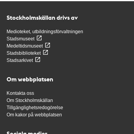
Kontakt
Stockholmskällan
Stockholmskällan drivs av
Medioteket, utbildningsförvaltningen
Stadsmuseet
Medeltidsmuseet
Stadsbiblioteket
Stadsarkivet
Om webbplatsen
Kontakta oss
Om Stockholmskällan
Tillgänglighetsredogörelse
Om kakor på webbplatsen
Sociala medier