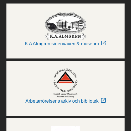
K A Almgren sidenväveri & museum
Arbetarrörelsens arkiv och bibliotek