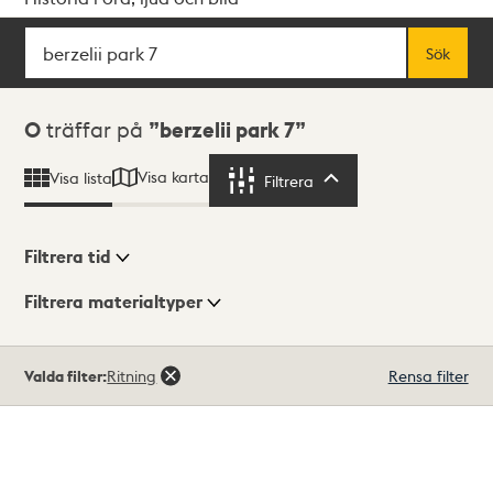
Sök
Fritextsök
Sök
Sökresultat
0
träffar på
berzelii park 7
Visa karta
Visa lista
Filtrera
Filtrera
Filtrera tid
Filtrera materialtyper
Visningsläge
Totalt
Valda filter:
Ritning
Rensa filter
0
träffar
Lista
Karta