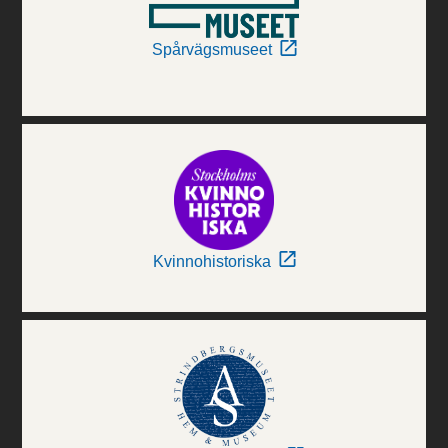
Spårvägsmuseet
Kvinnohistoriska