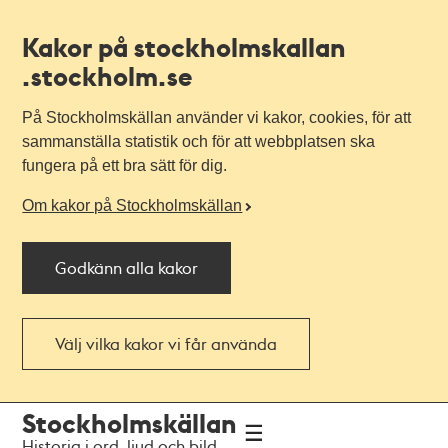
Kakor på stockholmskallan
.stockholm.se
På Stockholmskällan använder vi kakor, cookies, för att
sammanställa statistik och för att webbplatsen ska
fungera på ett bra sätt för dig.
Om kakor på Stockholmskällan
Godkänn alla kakor
Välj vilka kakor vi får använda
Till
Till
Stockholmskällan
navigationen
huvudinnehållet
Historia i ord, ljud och bild