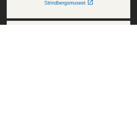
Strindbergsmuseet
Thielska Galleriet
Världskulturmuseerna