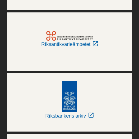
Riksantikvarieämbetet
Riksbankens arkiv