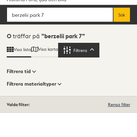
Sök
Fritextsök
Sök
Sökresultat
0
träffar på
berzelii park 7
Visa karta
Visa lista
Filtrera
Filtrera
Filtrera tid
Filtrera materialtyper
Visningsläge
Totalt
Valda filter:
Rensa filter
0
träffar
Lista
Karta