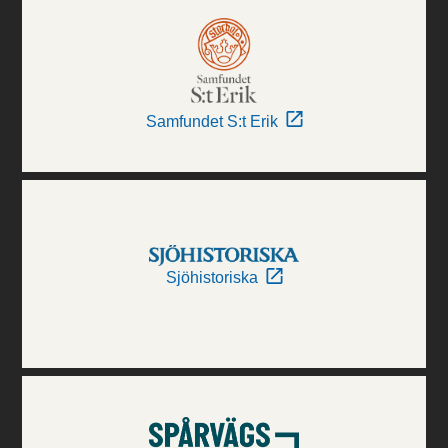
Samfundet S:t Erik
Sjöhistoriska