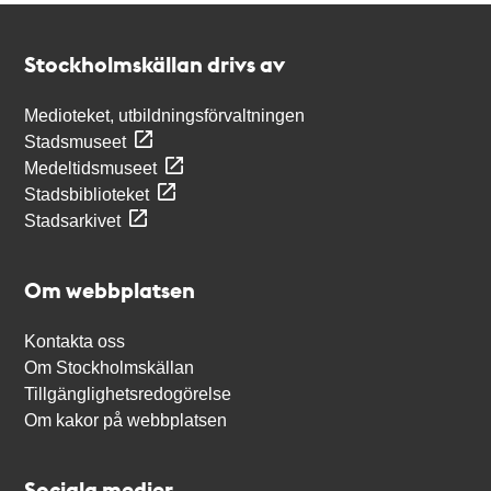
Kontakt
Stockholmskällan
Stockholmskällan drivs av
Medioteket, utbildningsförvaltningen
Stadsmuseet
Medeltidsmuseet
Stadsbiblioteket
Stadsarkivet
Om webbplatsen
Kontakta oss
Om Stockholmskällan
Tillgänglighetsredogörelse
Om kakor på webbplatsen
Sociala medier