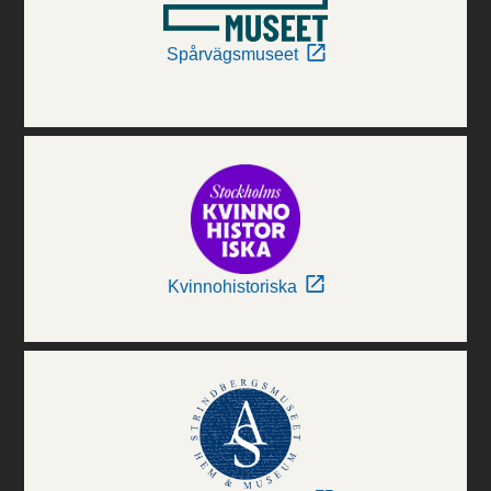
Spårvägsmuseet
Kvinnohistoriska