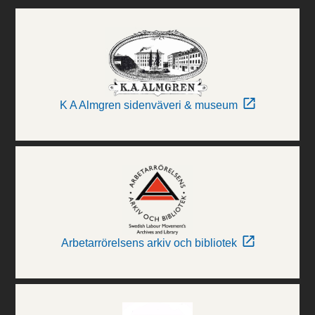
K A Almgren sidenväveri & museum
Arbetarrörelsens arkiv och bibliotek