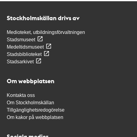
Kontakt
Stockholmskällan
Stockholmskällan drivs av
Medioteket, utbildningsförvaltningen
Stadsmuseet
Medeltidsmuseet
Stadsbiblioteket
Stadsarkivet
Om webbplatsen
Kontakta oss
Om Stockholmskällan
Tillgänglighetsredogörelse
Om kakor på webbplatsen
Sociala medier