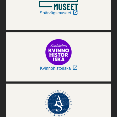
Spårvägsmuseet
Kvinnohistoriska