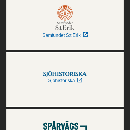
Samfundet S:t Erik
Sjöhistoriska