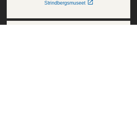
Strindbergsmuseet
Thielska Galleriet
Världskulturmuseerna