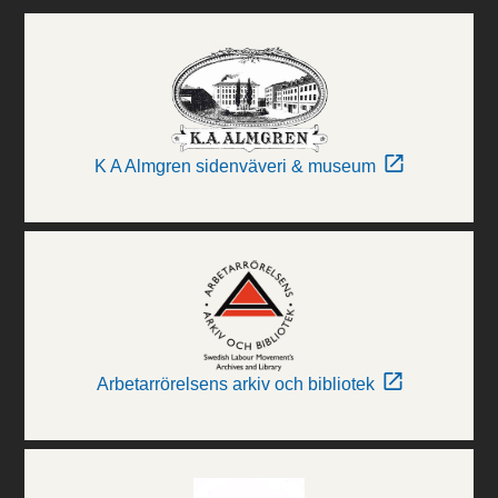
K A Almgren sidenväveri & museum
Arbetarrörelsens arkiv och bibliotek