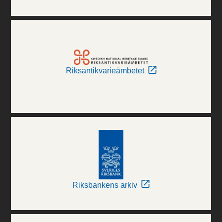
Riksantikvarieämbetet
Riksbankens arkiv