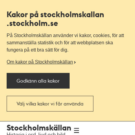
Kakor på stockholmskallan
.stockholm.se
På Stockholmskällan använder vi kakor, cookies, för att
sammanställa statistik och för att webbplatsen ska
fungera på ett bra sätt för dig.
Om kakor på Stockholmskällan
Godkänn alla kakor
Välj vilka kakor vi får använda
Till
Till
Stockholmskällan
navigationen
huvudinnehållet
Historia i ord, ljud och bild