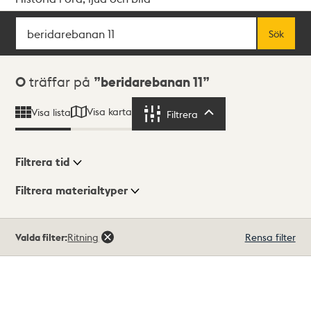
Sök
Fritextsök
Sök
Sökresultat
0
träffar på
beridarebanan 11
Visa karta
Visa lista
Filtrera
Filtrera
Filtrera tid
Filtrera materialtyper
Visningsläge
Totalt
Valda filter:
Ritning
Rensa filter
0
träffar
Lista
Karta