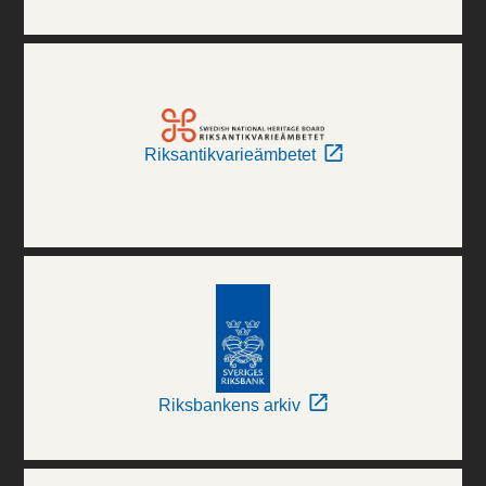
Riksantikvarieämbetet
Riksbankens arkiv