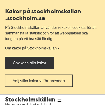
Kakor på stockholmskallan
.stockholm.se
På Stockholmskällan använder vi kakor, cookies, för att
sammanställa statistik och för att webbplatsen ska
fungera på ett bra sätt för dig.
Om kakor på Stockholmskällan
Godkänn alla kakor
Välj vilka kakor vi får använda
Till
Till
Stockholmskällan
navigationen
huvudinnehållet
Historia i ord, ljud och bild