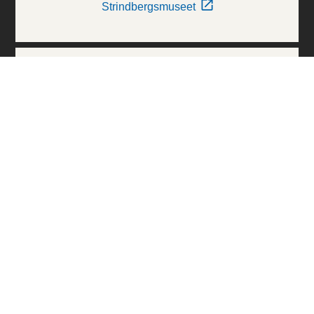
Strindbergsmuseet
Thielska Galleriet
Världskulturmuseerna