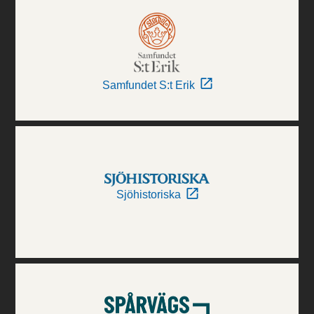
Samfundet S:t Erik
Sjöhistoriska