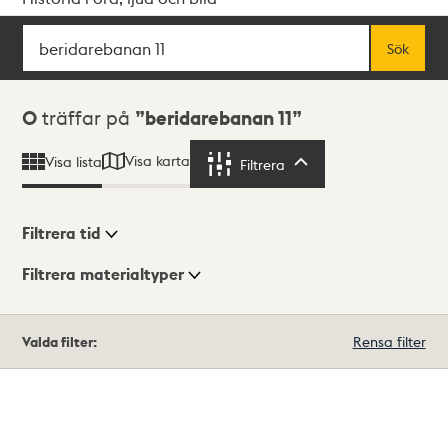
Sök
Fritextsök
Sök
Sökresultat
0
träffar på
beridarebanan 11
Visa karta
Visa lista
Filtrera
Filtrera
Filtrera tid
Filtrera materialtyper
Visningsläge
Totalt
Valda filter:
Rensa filter
0
träffar
Lista
Karta