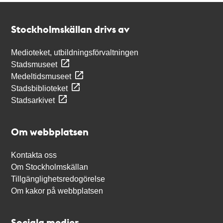
Kontakt
Stockholmskällan
Stockholmskällan drivs av
Medioteket, utbildningsförvaltningen
Stadsmuseet
Medeltidsmuseet
Stadsbiblioteket
Stadsarkivet
Om webbplatsen
Kontakta oss
Om Stockholmskällan
Tillgänglighetsredogörelse
Om kakor på webbplatsen
Sociala medier