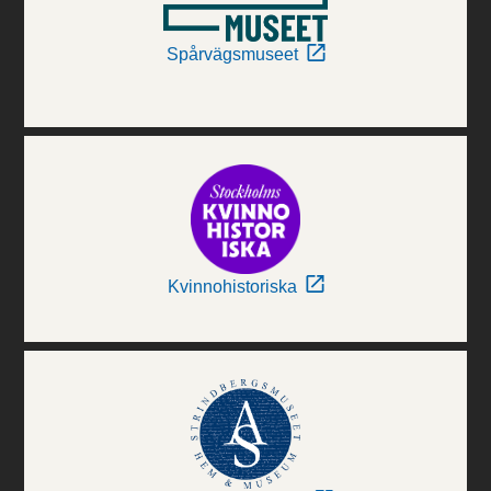
Spårvägsmuseet
Kvinnohistoriska