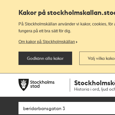
Kakor på stockholmskallan
.st
På Stockholmskällan använder vi kakor, cookies, för a
fungera på ett bra sätt för dig.
Om kakor på Stockholmskällan
Godkänn alla kakor
Välj vilka kak
Till
Till
Stockholmsk
navigationen
huvudinnehållet
Historia i ord, ljud oc
Sök
Fritextsök