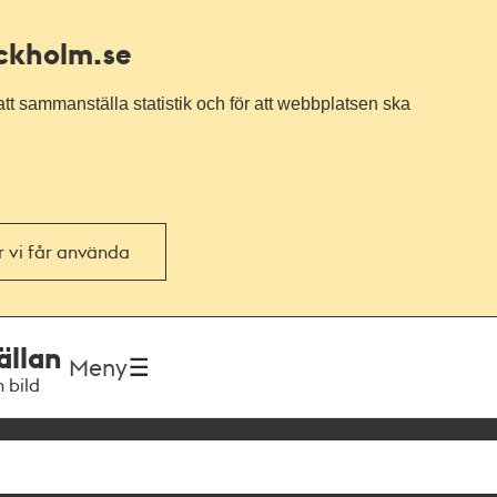
ockholm.se
tt sammanställa statistik och för att webbplatsen ska
or vi får använda
ällan
Meny
h bild