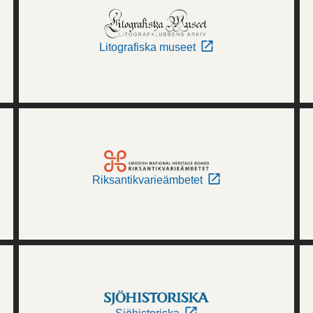
Litografiska museet
Riksantikvarieämbetet