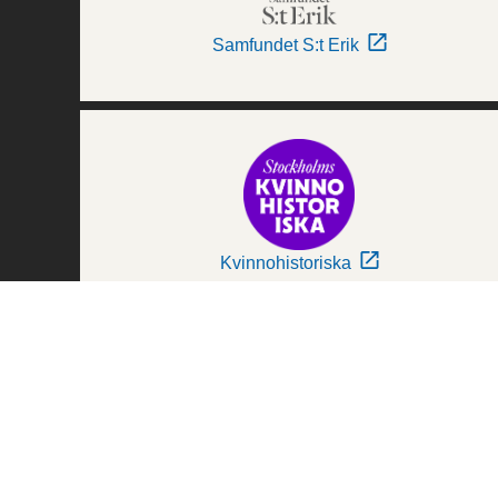
Samfundet S:t Erik
Kvinnohistoriska
Världskulturmuseerna