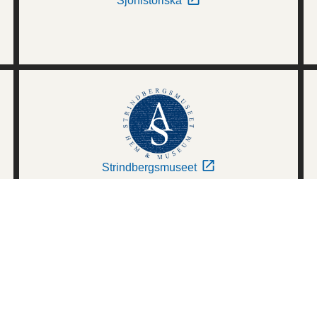
Sjöhistoriska
Strindbergsmuseet