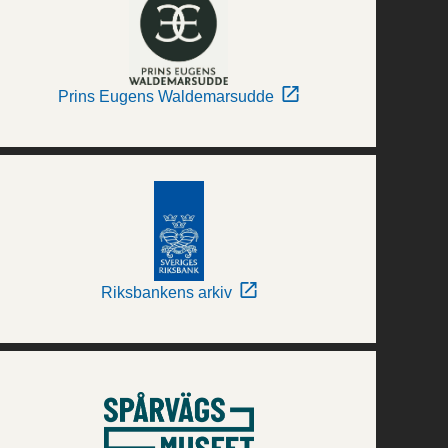
Prins Eugens Waldemarsudde
Riksbankens arkiv