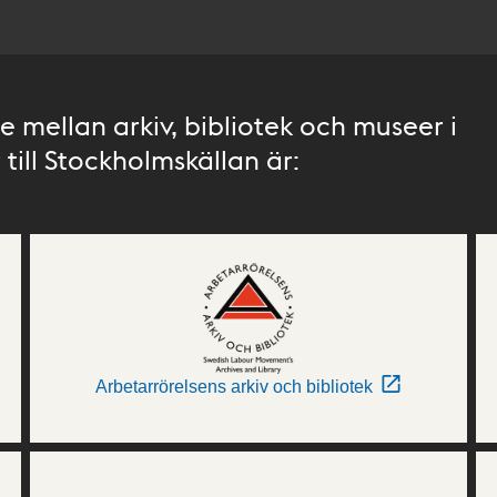
 mellan arkiv, bibliotek och museer i
till Stockholmskällan är:
Arbetarrörelsens arkiv och bibliotek