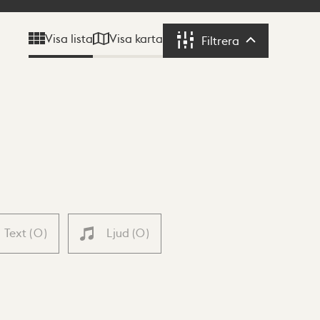
Visa karta
Visa lista
Filtrera
Filtrera
Text
(
0
)
Ljud
(
0
)