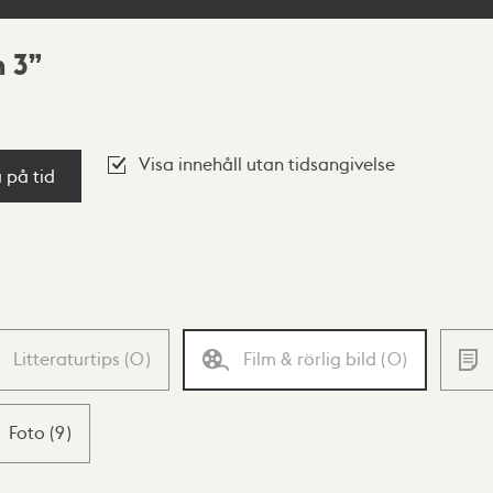
 3
Visa innehåll utan tidsangivelse
a på tid
Litteraturtips
(
0
)
Film & rörlig bild
(
0
)
Foto
(
9
)