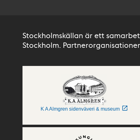
Stockholmskällan är ett samarbete
Stockholm. Partnerorganisationer 
K A Almgren sidenväveri & museum