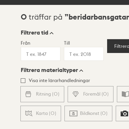
0
beridarbansgatan
träffar på
Sökresultat
Filtrera tid
Från
Till
Visningsläge
Filtrer
Filtrera materialtyper
Lista
Karta
Visa inte lärarhandledningar
Ritning
(
0
)
Föremål
(
0
)
Karta
(
0
)
Bildkonst
(
0
)