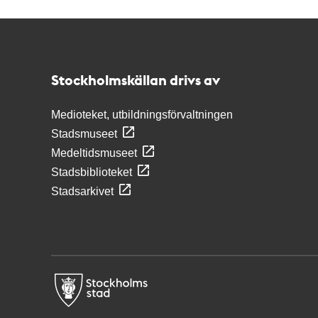
Kontakt
Stockholmskällan
Stockholmskällan drivs av
Medioteket, utbildningsförvaltningen
Stadsmuseet
Medeltidsmuseet
Stadsbiblioteket
Stadsarkivet