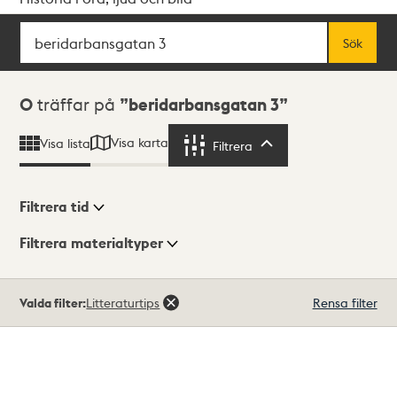
Sök
Fritextsök
Sök
Sökresultat
0
träffar på
beridarbansgatan 3
Visa karta
Visa lista
Filtrera
Filtrera
Filtrera tid
Filtrera materialtyper
Visningsläge
Totalt
Valda filter:
Litteraturtips
Rensa filter
0
träffar
Lista
Karta