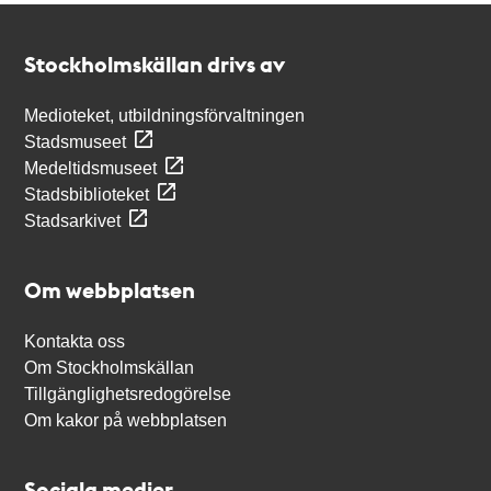
Kontakt
Stockholmskällan
Stockholmskällan drivs av
Medioteket, utbildningsförvaltningen
Stadsmuseet
Medeltidsmuseet
Stadsbiblioteket
Stadsarkivet
Om webbplatsen
Kontakta oss
Om Stockholmskällan
Tillgänglighetsredogörelse
Om kakor på webbplatsen
Sociala medier