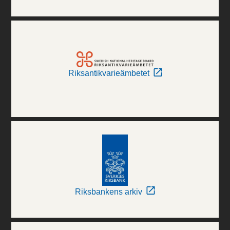
Riksantikvarieämbetet
Riksbankens arkiv