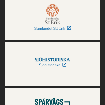
Samfundet S:t Erik
Sjöhistoriska