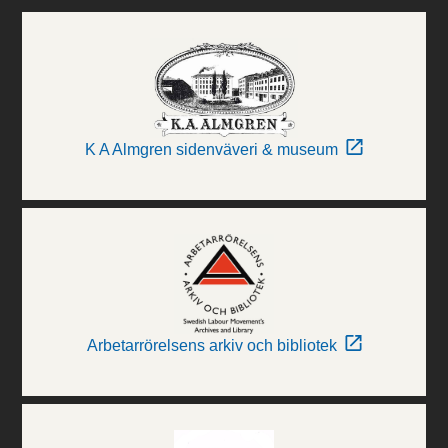
K A Almgren sidenväveri & museum
Arbetarrörelsens arkiv och bibliotek