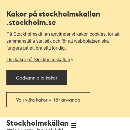
Kakor på stockholmskallan
.stockholm.se
På Stockholmskällan använder vi kakor, cookies, för att
sammanställa statistik och för att webbplatsen ska
fungera på ett bra sätt för dig.
Om kakor på Stockholmskällan
Godkänn alla kakor
Välj vilka kakor vi får använda
Till
Till
Stockholmskällan
navigationen
huvudinnehållet
Historia i ord, ljud och bild