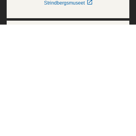
Strindbergsmuseet
Thielska Galleriet
Världskulturmuseerna