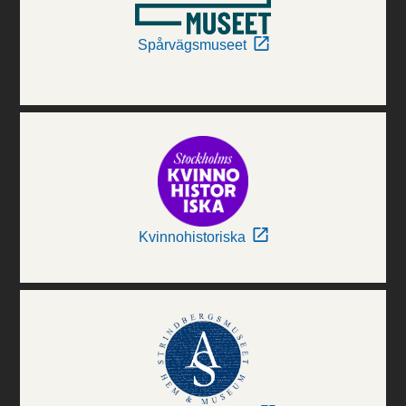
Spårvägsmuseet
Kvinnohistoriska