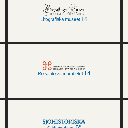
Litografiska museet
Riksantikvarieämbetet