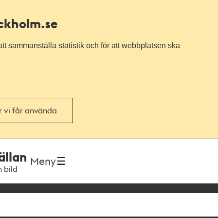
ockholm.se
tt sammanställa statistik och för att webbplatsen ska
or vi får använda
ällan
Meny
h bild