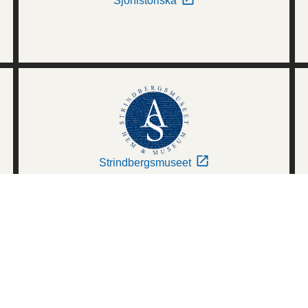
Sjöhistoriska
Strindbergsmuseet