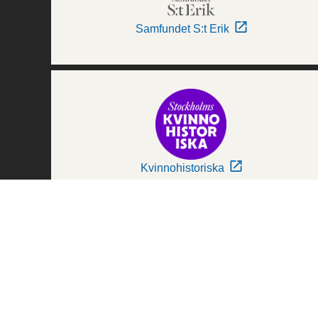
Samfundet S:t Erik
Kvinnohistoriska
Världskulturmuseerna