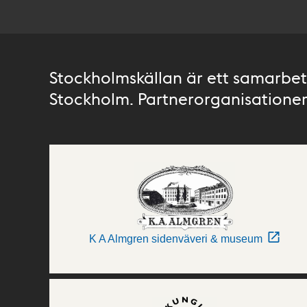
Stockholmskällan är ett samarbete
Stockholm. Partnerorganisationer 
K A Almgren sidenväveri & museum