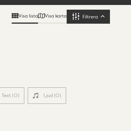
Visa karta
Visa lista
Filtrera
Filtrera
Text
(
0
)
Ljud
(
0
)