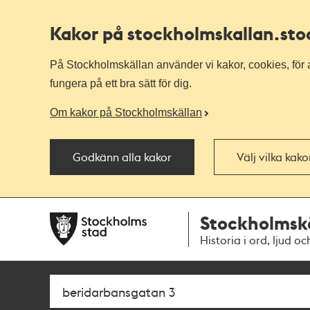
Kakor på stockholmskallan
.st
På Stockholmskällan använder vi kakor, cookies, för a
fungera på ett bra sätt för dig.
Om kakor på Stockholmskällan
Godkänn alla kakor
Välj vilka kak
Till
Till
Stockholmsk
navigationen
huvudinnehållet
Historia i ord, ljud oc
Sök
Fritextsök