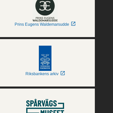
Prins Eugens Waldemarsudde
Riksbankens arkiv