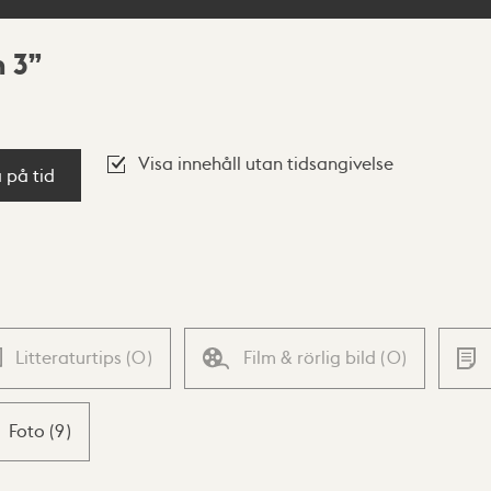
 3
Visa innehåll utan tidsangivelse
a på tid
Litteraturtips
(
0
)
Film & rörlig bild
(
0
)
Foto
(
9
)