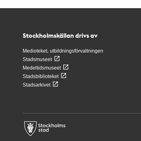
Kontakt
Stockholmskällan
Stockholmskällan drivs av
Medioteket, utbildningsförvaltningen
Stadsmuseet
Medeltidsmuseet
Stadsbiblioteket
Stadsarkivet