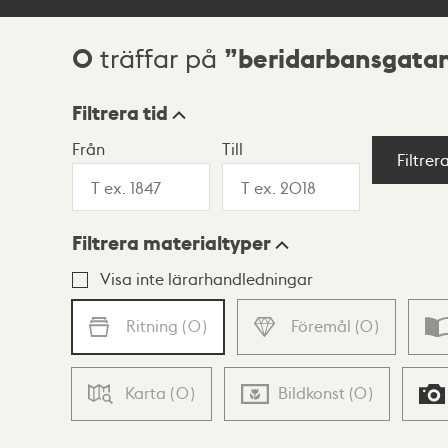
0
beridarbansgatan
träffar på
Sökresultat
Filtrera tid
Från
Till
Visningsläge
Filtrer
Filtrera materialtyper
Lista
Karta
Visa inte lärarhandledningar
Ritning
(
0
)
Föremål
(
0
)
Karta
(
0
)
Bildkonst
(
0
)