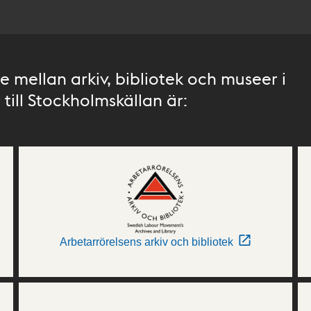
 mellan arkiv, bibliotek och museer i
till Stockholmskällan är:
Arbetarrörelsens arkiv och bibliotek