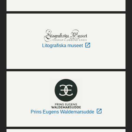
Litografiska museet
Prins Eugens Waldemarsudde