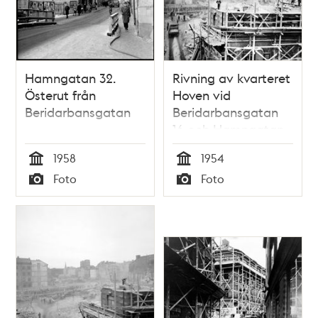
Hamngatan 32.
Rivning av kvarteret
Österut från
Hoven vid
Beridarbansgatan
Beridarbansgatan
16 och Hamngatan
38
1958
1954
Tid
Tid
Foto
Foto
Typ
Typ