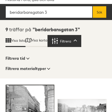
Sök
Fritextsök
Sök
Sökresultat
9
träffar på
beridarbansgatan 3
Visa karta
Visa lista
Filtrera
Filtrera
Filtrera tid
Filtrera materialtyper
Visningsläge
Totalt
9
träffar
Lista
Karta