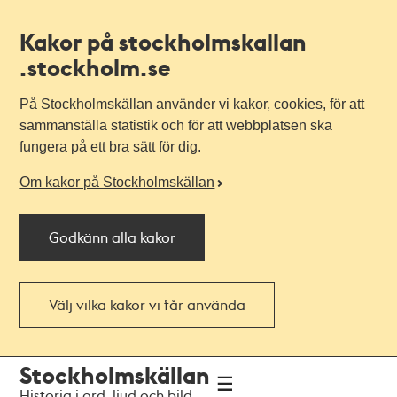
Kakor på stockholmskallan
.stockholm.se
På Stockholmskällan använder vi kakor, cookies, för att
sammanställa statistik och för att webbplatsen ska
fungera på ett bra sätt för dig.
Om kakor på Stockholmskällan
Godkänn alla kakor
Välj vilka kakor vi får använda
Till
Till
Stockholmskällan
navigationen
huvudinnehållet
Historia i ord, ljud och bild