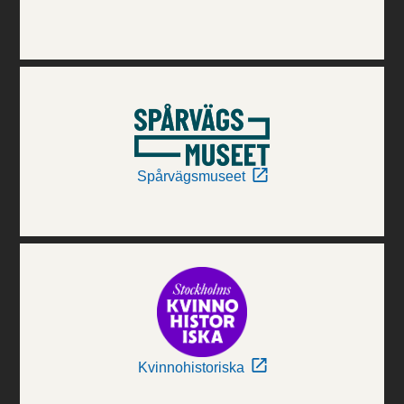
Spårvägsmuseet
Kvinnohistoriska