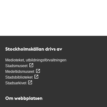
Kontakt
Stockholmskällan
Stockholmskällan drivs av
Medioteket, utbildningsförvaltningen
Stadsmuseet
Medeltidsmuseet
Stadsbiblioteket
Stadsarkivet
Om webbplatsen