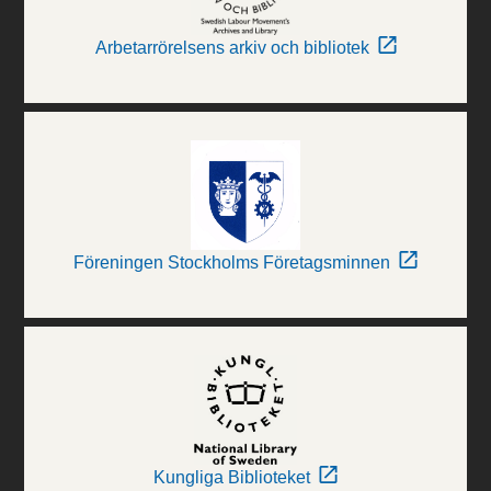
Arbetarrörelsens arkiv och bibliotek
Föreningen Stockholms Företagsminnen
Kungliga Biblioteket