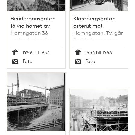
Beridarbansgatan
Klarabergsgatan
16 vid hörnet av
österut mot
Hamngatan 38
Hamngatan. T.v. går
under rivning (kv.
Beridarbansgatan
Hoven).
norrut. Här ligger
1952 till 1953
1953 till 1956
Beridarbansgatan
numera Sergels Torg
Tid
Tid
Foto
Foto
18, kv. Stigbygeln är
Typ
Typ
rivet. Mäster
Samuelsgatan går
på en bro. Bakom
Konstfackskolan
skymtar
Konserthuset