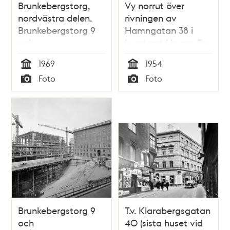
Brunkebergstorg,
Vy norrut över
nordvästra delen.
rivningen av
Brunkebergstorg 9
Hamngatan 38 i
och
kvarteret Hoven. En
Beridarbansgatan 1-
lastbil står på
1969
1954
5 byggs. T.h. är
Beridarbansgatan.
Tid
Tid
Foto
Foto
Telestyrelsens hus,
Till vänster ligger
Typ
Typ
där kommer
Konstfackskolan vid
Riksbanken att
Mäster
byggas
Samuelsgatan 44
och i fonden syns
Kungstornen.
Brunkebergstorg 9
T.v. Klarabergsgatan
och
40 (sista huset vid