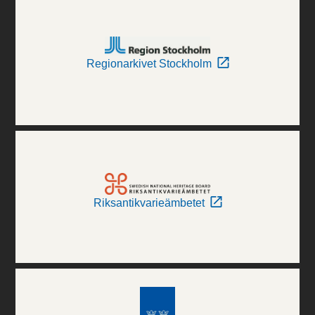
Regionarkivet Stockholm
Riksantikvarieämbetet