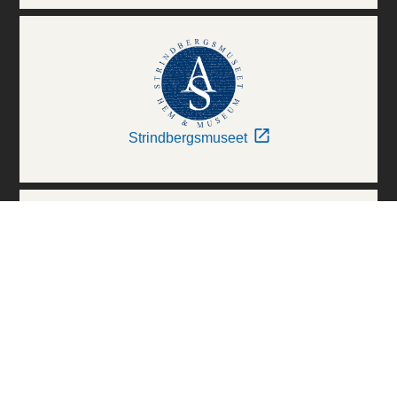
Strindbergsmuseet
Thielska Galleriet