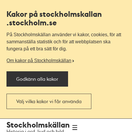
Kakor på stockholmskallan
.stockholm.se
På Stockholmskällan använder vi kakor, cookies, för att
sammanställa statistik och för att webbplatsen ska
fungera på ett bra sätt för dig.
Om kakor på Stockholmskällan
Godkänn alla kakor
Välj vilka kakor vi får använda
Till
Till
Stockholmskällan
navigationen
huvudinnehållet
Historia i ord, ljud och bild