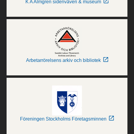
K A Almgren sidenväveri & museum
Arbetarrörelsens arkiv och bibliotek
Föreningen Stockholms Företagsminnen