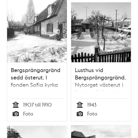
Bergsprängargränd
Lusthus vid
sedd österut. I
Bergsprängargränd.
fonden Sofia kyrka
Nytorget västerut i
fonden, Skånegatan
79 till höger
1907 till 1910
1943
Tid
Tid
Foto
Foto
Typ
Typ