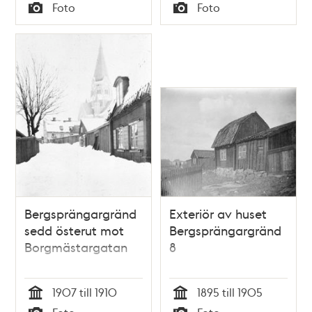
Tid
Tid
Foto
Foto
Typ
Typ
Bergsprängargränd
Exteriör av huset
sedd österut mot
Bergsprängargränd
Borgmästargatan
8
1907 till 1910
1895 till 1905
Tid
Tid