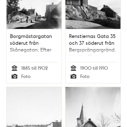
Borgmästargatan
Renstiernas Gata 35
söderut från
och 37 söderut från
Skånegatan. Efter
Bergsprängargränd.
planket t.v. ligger
Nuv. kv. Flintan
Bergsprängargränd.
1885 till 1902
1900 till 1910
T.h.
Tid
Tid
Foto
Foto
Borgmästargatan
Typ
Typ
14