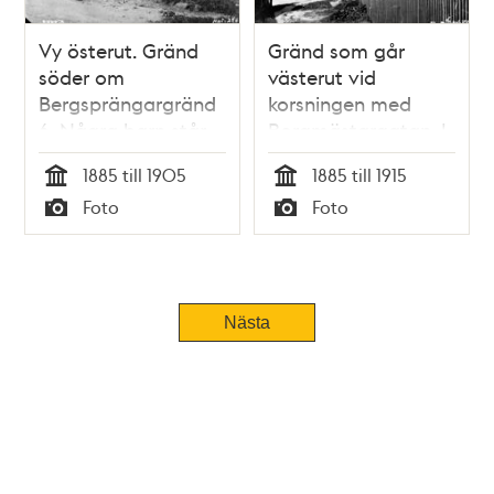
Vy österut. Gränd
Gränd som går
söder om
västerut vid
Bergsprängargränd
korsningen med
6. Några barn står
Borgmästargatan. I
vid staketet där det
gränden ligger
1885 till 1905
1885 till 1915
hänger täcken
södra sidan av
Tid
Tid
Foto
Foto
Bergsprängargränd
Typ
Typ
6
Nästa