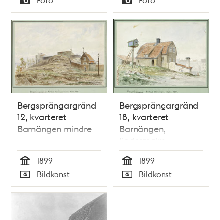
Foto
Foto
Typ
Typ
Bergsprängargränd
Bergsprängargränd
12, kvarteret
18, kvarteret
Barnängen mindre
Barnängen,
Södermalm
1899
1899
Tid
Tid
Bildkonst
Bildkonst
Typ
Typ