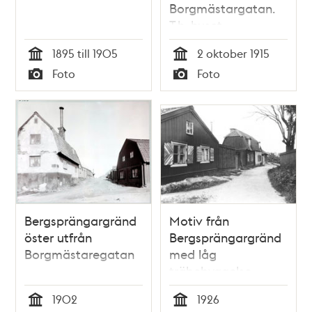
Borgmästargatan.
T.h. huset
Borgmästargatan
1895 till 1905
2 oktober 1915
20. Fasad mot
Tid
Tid
Foto
Foto
Bergsprängargränd
Typ
Typ
Bergsprängargränd
Motiv från
öster utfrån
Bergsprängargränd
Borgmästaregatan
med låg
träbebyggelse.
1902
1926