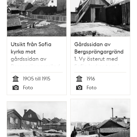
Utsikt från Sofia
Gårdssidan av
kyrka mot
Bergsprängargränd
gårdssidan av
1. Vy österut med
Bergsprängargränd
Sofia kyrkas torn i
6. Nuv. kv. Flintan
fonden. Nu kv.
1905 till 1915
1916
Flintan
Tid
Tid
Foto
Foto
Typ
Typ