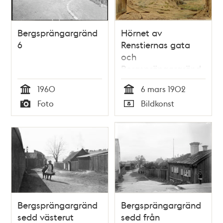
Bergsprängargränd
Hörnet av
6
Renstiernas gata
och
Bergsprängargränd.
På krönet
1960
6 mars 1902
Bergsprängargränd
Tid
Tid
Foto
Bildkonst
2
Typ
Typ
Bergsprängargränd
Bergsprängargränd
sedd västerut
sedd från