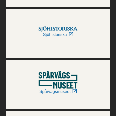
Sjöhistoriska
Spårvägsmuseet