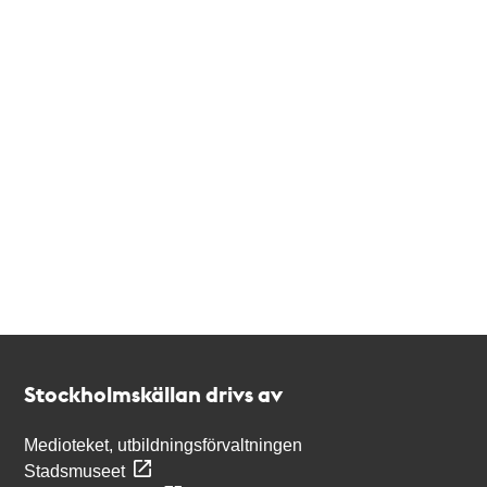
Kontakt
Stockholmskällan
Stockholmskällan drivs av
Medioteket, utbildningsförvaltningen
Stadsmuseet