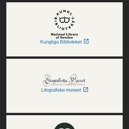
Kungliga Biblioteket
Litografiska museet