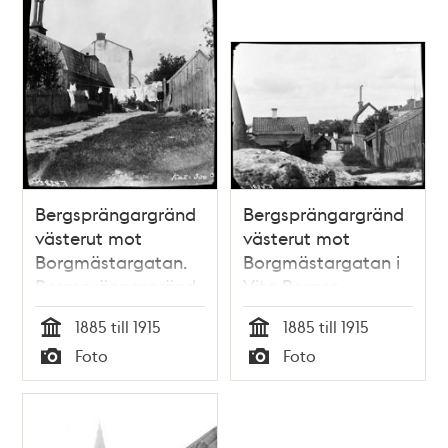
Bergsprängargränd
Bergsprängargränd
västerut mot
västerut mot
Borgmästargatan.
Borgmästargatan i
Bergsprängargränd
Vita Bergen.
nummer 12 på
Bergsprängargränd
1885 till 1915
1885 till 1915
vänster sida. Nuv.
nummer 20 och 18
Tid
Tid
Foto
Foto
läge är vid Sofia
på vänster sida.
Typ
Typ
kyrkas norra sida
Nuv. läge är nordost
om Sofia kyrka