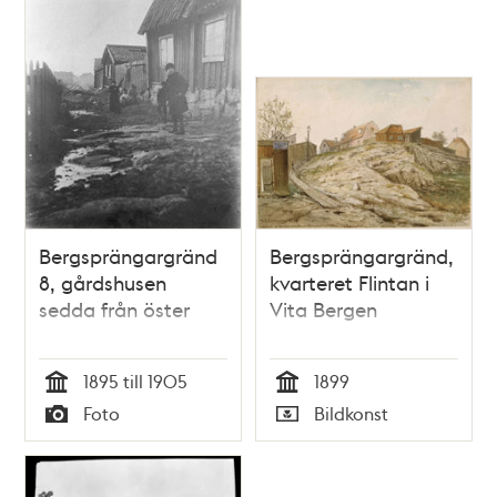
Bergsprängargränd
Bergsprängargränd,
8, gårdshusen
kvarteret Flintan i
sedda från öster
Vita Bergen
1895 till 1905
1899
Tid
Tid
Foto
Bildkonst
Typ
Typ