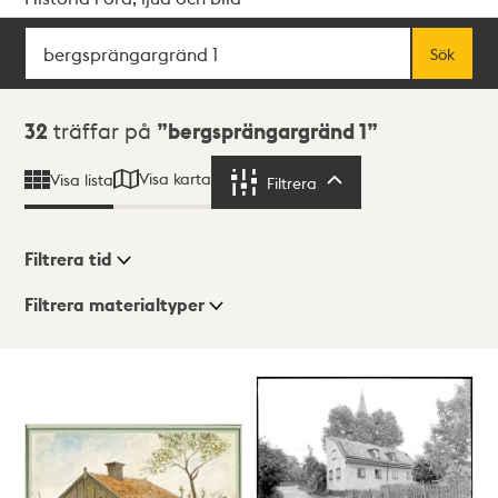
Sök
Fritextsök
Sök
Sökresultat
32
träffar på
bergsprängargränd 1
Visa karta
Visa lista
Filtrera
Filtrera
Filtrera tid
Filtrera materialtyper
Visningsläge
Totalt
32
träffar
Lista
Karta