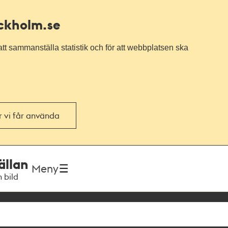
ockholm.se
tt sammanställa statistik och för att webbplatsen ska
or vi får använda
ällan
Meny
h bild