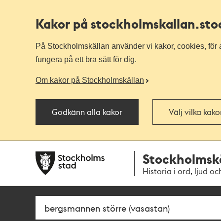
Kakor på stockholmskallan
.st
På Stockholmskällan använder vi kakor, cookies, för a
fungera på ett bra sätt för dig.
Om kakor på Stockholmskällan
Godkänn alla kakor
Välj vilka kak
Till
Till
Stockholmsk
navigationen
huvudinnehållet
Historia i ord, ljud oc
Sök
Fritextsök