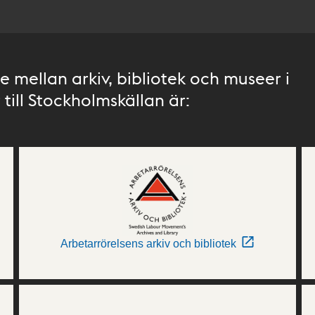
 mellan arkiv, bibliotek och museer i
till Stockholmskällan är:
Arbetarrörelsens arkiv och bibliotek