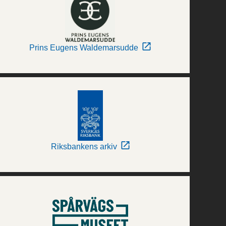
Prins Eugens Waldemarsudde
Riksbankens arkiv