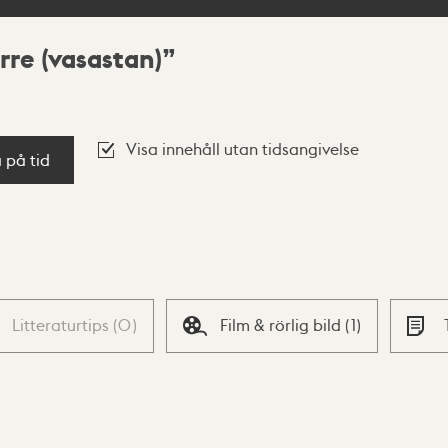
re (vasastan)
Visa innehåll utan tidsangivelse
a på tid
Litteraturtips
(
0
)
Film & rörlig bild
(
1
)