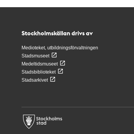
Kontakt
Stockholmskällan
Stockholmskällan drivs av
Medioteket, utbildningsförvaltningen
Stadsmuseet
Medeltidsmuseet
Stadsbiblioteket
Stadsarkivet