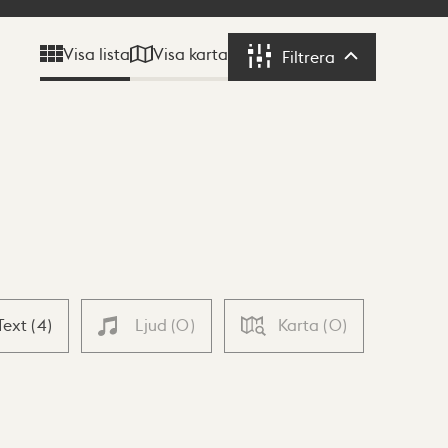
Visa karta
Visa lista
Filtrera
Filtrera
Text
(
4
)
Ljud
(
0
)
Karta
(
0
)