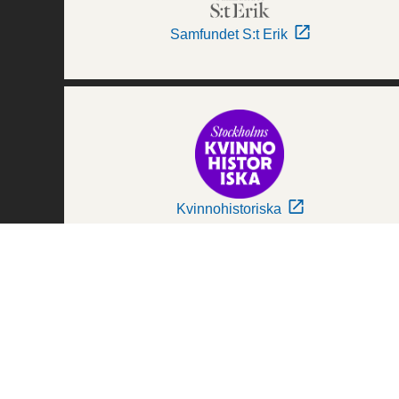
Samfundet S:t Erik
Kvinnohistoriska
Världskulturmuseerna