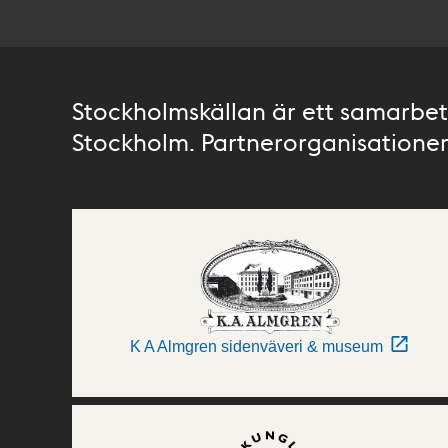
Stockholmskällan är ett samarbete
Stockholm. Partnerorganisationer 
K A Almgren sidenväveri & museum