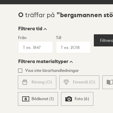
0
bergsmannen stör
träffar på
Sökresultat
Filtrera tid
Från
Till
Visningsläge
Filtrer
Filtrera materialtyper
Lista
Karta
Visa inte lärarhandledningar
Ritning
(
0
)
Föremål
(
0
)
Bildkonst
(
1
)
Foto
(
6
)