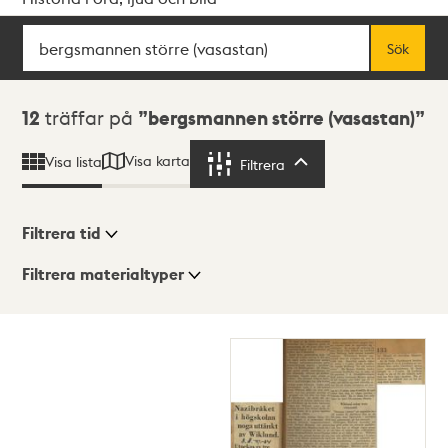
Sök
Fritextsök
Sök
Sökresultat
12
träffar på
bergsmannen större (vasastan)
Visa karta
Visa lista
Filtrera
Filtrera
Filtrera tid
Filtrera materialtyper
Visningsläge
Totalt
12
träffar
Lista
Karta