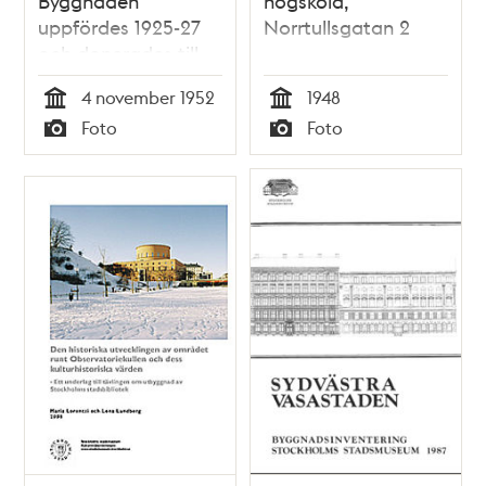
Byggnaden
högskola,
uppfördes 1925-27
Norrtullsgatan 2
och donerades till
Stockholms
4 november 1952
1948
högskola från
Tid
Tid
Foto
Foto
Stockholms stad.
Typ
Typ
Från 1998 kallas
byggnaden
Studentpalatset,
och hyser läsplatser
för studenter