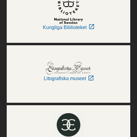
Kungliga Biblioteket
Litografiska museet