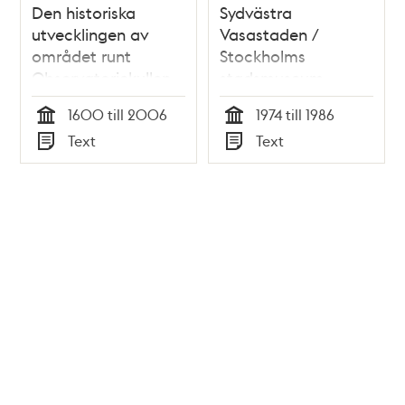
Den historiska
Sydvästra
utvecklingen av
Vasastaden /
området runt
Stockholms
Observatoriekullen
stadsmuseum
och dess
1600 till 2006
1974 till 1986
kulturhistoriska
Tid
Tid
Text
Text
värden : ett
Typ
Typ
underlag till
tävlingen om
utbyggnad av
Stockholms
stadsbibliotek /
Maria Lorentzi och
Lena Lundberg