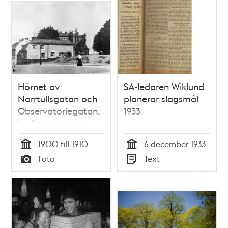
Hörnet av
SA-ledaren Wiklund
Norrtullsgatan och
planerar slagsmål
Observatoriegatan,
1933
kv. Bergsmannen
Större. På fasaden
1900 till 1910
6 december 1933
görs reklam för M.
Tid
Tid
Foto
Text
Widforss
Typ
Typ
Krutmagasin och
Norrtulls
Gasmaskin-
vedsågeri