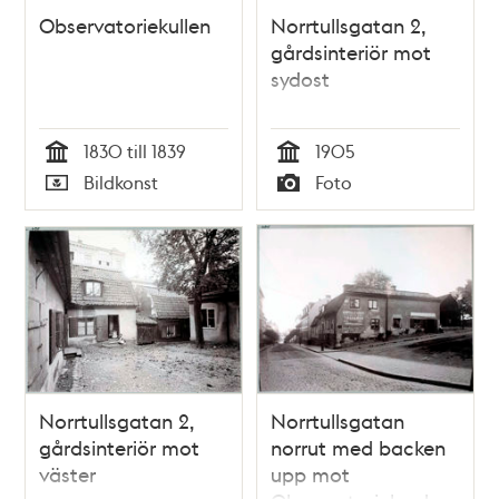
Observatoriekullen
Norrtullsgatan 2,
gårdsinteriör mot
sydost
1830 till 1839
1905
Tid
Tid
Bildkonst
Foto
Typ
Typ
Norrtullsgatan 2,
Norrtullsgatan
gårdsinteriör mot
norrut med backen
väster
upp mot