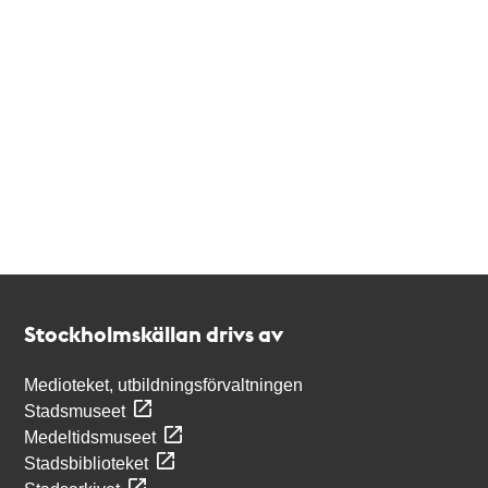
Kontakt
Stockholmskällan
Stockholmskällan drivs av
Medioteket, utbildningsförvaltningen
Stadsmuseet
Medeltidsmuseet
Stadsbiblioteket