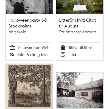
Halloweenparty på
Litterär skylt: Citat
Stockholms
ur August
högskola
Strindbergs roman
Tjänstekvinnans son
8 november 1954
1850 till 1859
Tid
Tid
Film & rörlig bild
Text
Typ
Typ