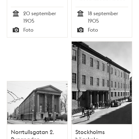
Observatorielunden
till höger
20 september
18 september
Tid
Tid
1905
1905
Foto
Foto
Typ
Typ
Norrtullsgatan 2.
Stockholms