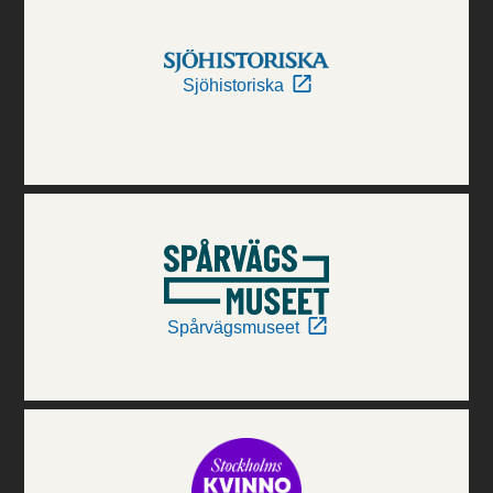
Sjöhistoriska
Spårvägsmuseet