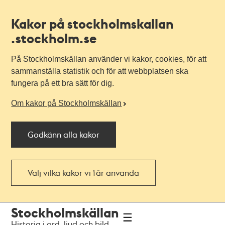
Kakor på stockholmskallan
.stockholm.se
På Stockholmskällan använder vi kakor, cookies, för att
sammanställa statistik och för att webbplatsen ska
fungera på ett bra sätt för dig.
Om kakor på Stockholmskällan
Godkänn alla kakor
Välj vilka kakor vi får använda
Till
Till
Stockholmskällan
navigationen
huvudinnehållet
Historia i ord, ljud och bild