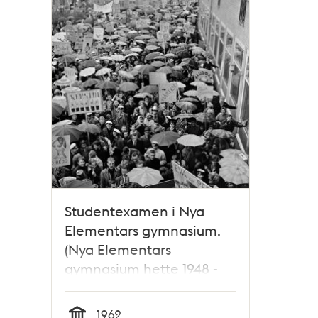
Studentexamen i Nya
Elementars gymnasium.
(Nya Elementars
gymnasium hette 1948 -
1950 Ängby läroverk)
1962