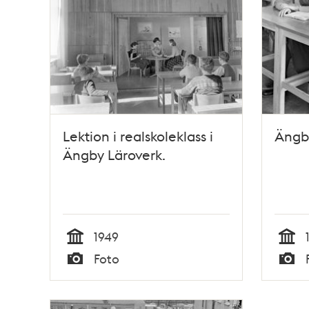
Lektion i realskoleklass i
Ängb
Ängby Läroverk.
1949
Tid
Tid
Foto
Typ
Typ