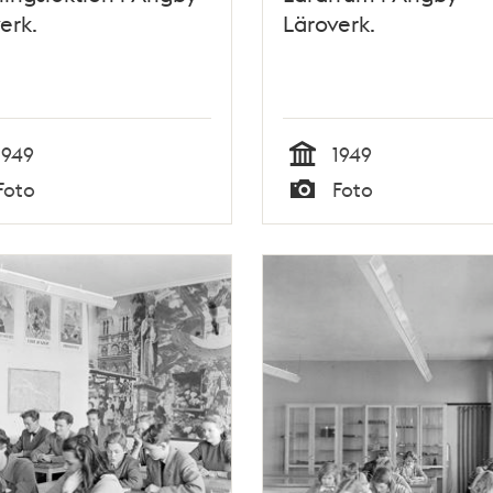
erk.
Läroverk.
1949
1949
Tid
Foto
Foto
Typ