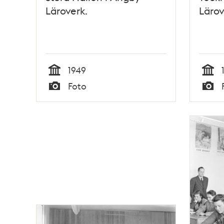
Läroverk.
Lärov
1949
Tid
Tid
Foto
Typ
Typ