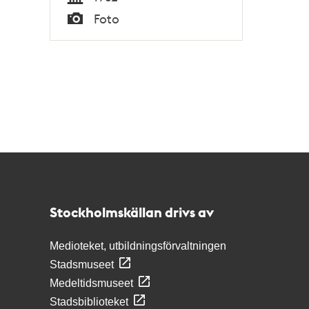
Tid
Foto
Typ
Kontakt
Stockholmskällan
Stockholmskällan drivs av
Medioteket, utbildningsförvaltningen
Stadsmuseet
Medeltidsmuseet
Stadsbiblioteket