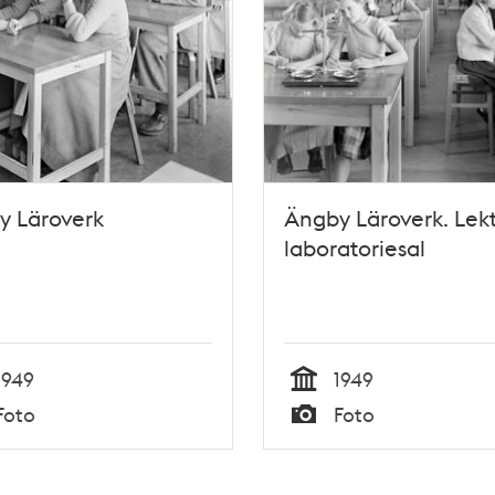
y Läroverk
Ängby Läroverk. Lekt
laboratoriesal
1949
1949
Tid
Foto
Foto
Typ