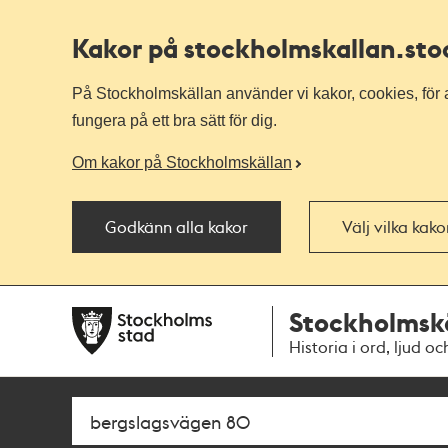
Kakor på stockholmskallan
.st
På Stockholmskällan använder vi kakor, cookies, för a
fungera på ett bra sätt för dig.
Om kakor på Stockholmskällan
Godkänn alla kakor
Välj vilka kak
Till
Till
Stockholmsk
navigationen
huvudinnehållet
Historia i ord, ljud oc
Sök
Fritextsök