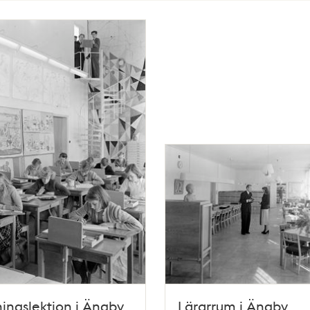
ingslektion i Ängby
Lärarrum i Ängby