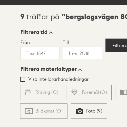
9
bergslagsvägen 8
träffar på
Sökresultat
Filtrera tid
Från
Till
Visningsläge
Filtrer
Filtrera materialtyper
Lista
Karta
Visa inte lärarhandledningar
Ritning
(
0
)
Föremål
(
0
)
Bildkonst
(
0
)
Foto
(
9
)