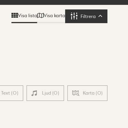
Visa karta
Visa lista
Filtrera
Filtrera
Text
(
0
)
Ljud
(
0
)
Karta
(
0
)