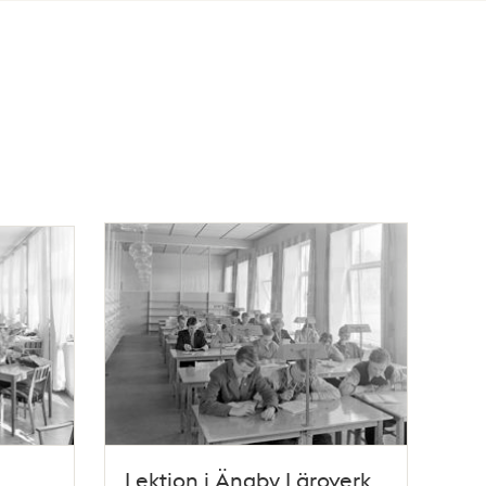
Lektion i Ängby Läroverk