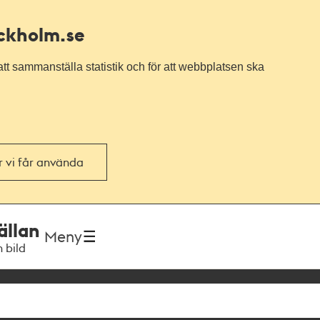
ockholm.se
tt sammanställa statistik och för att webbplatsen ska
or vi får använda
ällan
Meny
h bild