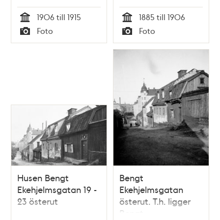
Ekehjelmsgatan 18-
1906 till 1915
1885 till 1906
10. T.h. Bengt
Tid
Tid
Foto
Foto
Ekehjelmsgatan 17-9.
Typ
Typ
I fonden ligger
Nürnbergsbryggeriet
vid
Swedenborgsgatan
15
Husen Bengt
Bengt
Ekehjelmsgatan 19 -
Ekehjelmsgatan
23 österut
österut. T.h. ligger
Bengt