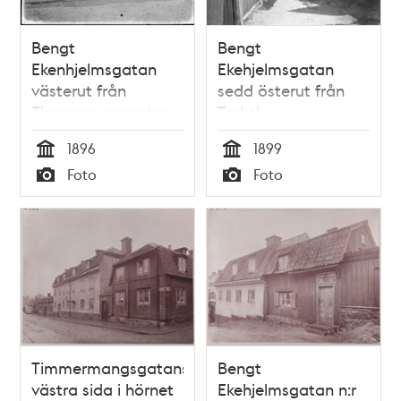
Bengt
Bengt
Ekenhjelmsgatan
Ekehjelmsgatan
västerut från
sedd österut från
Timmermansgatan
Torkel
Knutssonsgatan
1896
1899
Tid
Tid
Foto
Foto
Typ
Typ
Timmermangsgatans
Bengt
västra sida i hörnet
Ekehjelmsgatan n:r