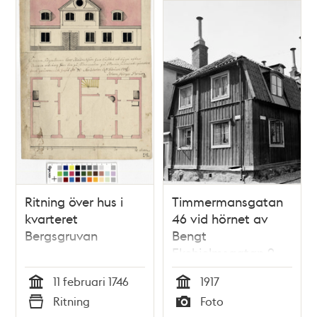
Ritning över hus i
Timmermansgatan
kvarteret
46 vid hörnet av
Bergsgruvan
Bengt
Ekehjelmsgatan 9
(t.h.). Då kv.
11 februari 1746
1917
Bergsgruvan
Tid
Tid
Ritning
Foto
Mindre, nu kv.