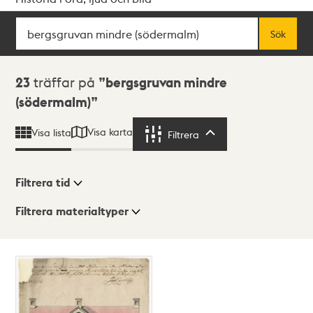
Sök
Fritextsök
Sök
Sökresultat
23
träffar på
bergsgruvan mindre
(södermalm)
Visa karta
Visa lista
Filtrera
Filtrera
Filtrera tid
Filtrera materialtyper
Visningsläge
Totalt
23
träffar
Lista
Karta