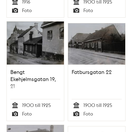
1916
1900 till 1925
dörröppningen.
Tid
Tid
Foto
Foto
Gatan är nu
Typ
Typ
igenlagd och
uppgår i parken
Bergsgruvan
Bengt
Fatbursgatan 22
Ekehjelmsgatan 19,
21
1900 till 1925
1900 till 1925
Tid
Tid
Foto
Foto
Typ
Typ