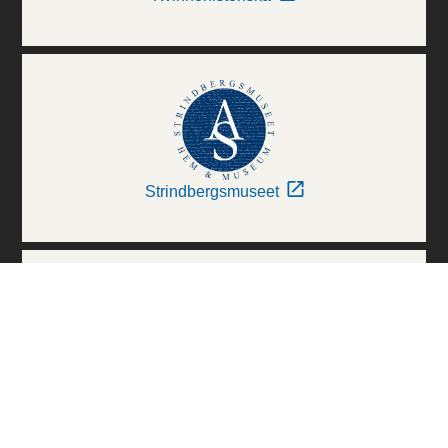
Strindbergsmuseet
Thielska Galleriet