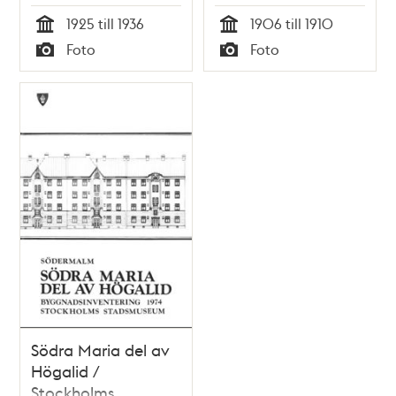
Ekehjelmsgatan 17 -
1925 till 1936
1906 till 1910
9. Några personer
Tid
Tid
Foto
Foto
står vid korsningen
Typ
Typ
av
Timmermansgatan.
Timmermansgatan
39 (med hörntornet)
byggdes 1906. Nu
kv. Hållkarlen
Södra Maria del av
Högalid /
Stockholms