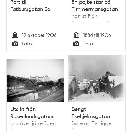
Port till
En pojke står på
Fatbursgatan 26
Timmermansgatan
norrut från
Fatbursgatan. T.v.
Timmermansgatan
19 oktober 1908
1884 till 1906
48-42. Mellan
Tid
Tid
Foto
Foto
Timmermansgatan
Typ
Typ
46 och 44 går
Bengt
Ekehjelmsgatan.
Flerbostadshuset
ligger vid
Högbergsgatan 70
Utsikt från
Bengt
Rosenlundsgatans
Ekehjelmsgatan
bro över järnvägen
österut. T.v. ligger
österut.
Bengt