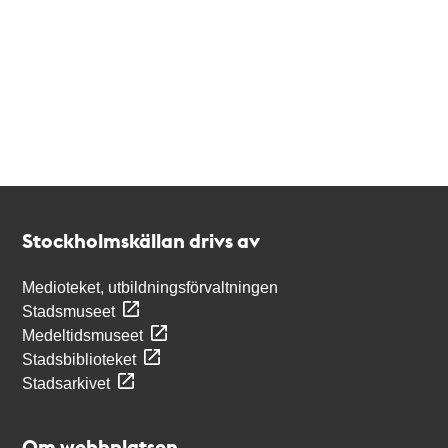
Kontakt
Stockholmskällan
Stockholmskällan drivs av
Medioteket, utbildningsförvaltningen
Stadsmuseet
Medeltidsmuseet
Stadsbiblioteket
Stadsarkivet
Om webbplatsen