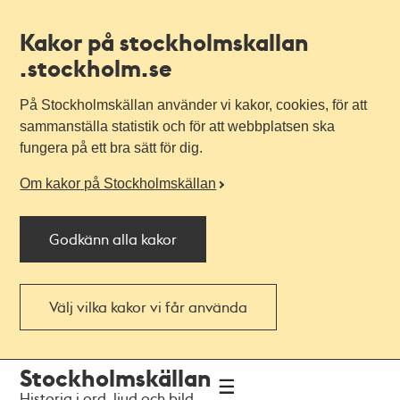
Kakor på stockholmskallan
.stockholm.se
På Stockholmskällan använder vi kakor, cookies, för att
sammanställa statistik och för att webbplatsen ska
fungera på ett bra sätt för dig.
Om kakor på Stockholmskällan
Godkänn alla kakor
Välj vilka kakor vi får använda
Till
Till
Stockholmskällan
navigationen
huvudinnehållet
Historia i ord, ljud och bild