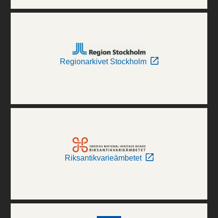
Regionarkivet Stockholm
Riksantikvarieämbetet