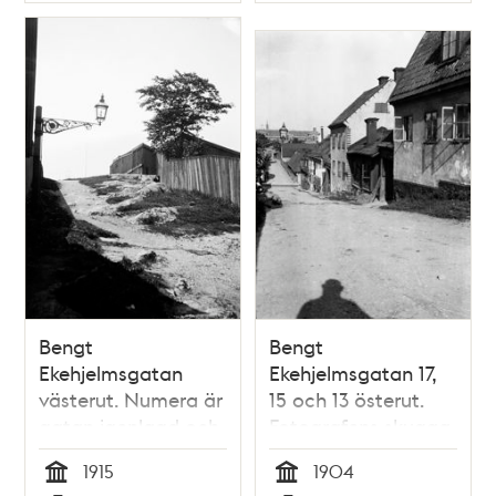
Typ
Typ
Postbonden
Bengt
Bengt
Ekehjelmsgatan
Ekehjelmsgatan 17,
västerut. Numera är
15 och 13 österut.
gatan igenlagd och
Fotografens skugga
uppgår i parken
ses i bildens nedre
1915
1904
Bergsgruvan
kant. Då kv.