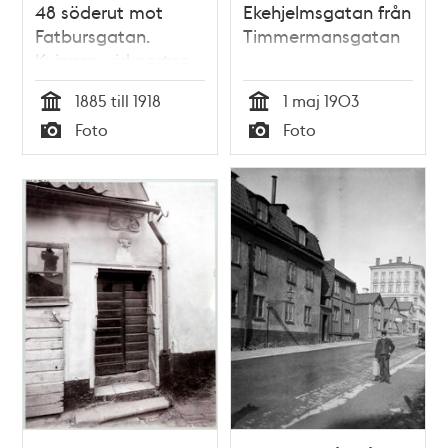
48 söderut mot
Ekehjelmsgatan från
Fatbursgatan.
Timmermansgatan
Kvinnan vid porten
håller en kanna i
1885 till 1918
1 maj 1903
handen. Nuvarande
Tid
Tid
Foto
Foto
kv. Hållkarlen
Typ
Typ